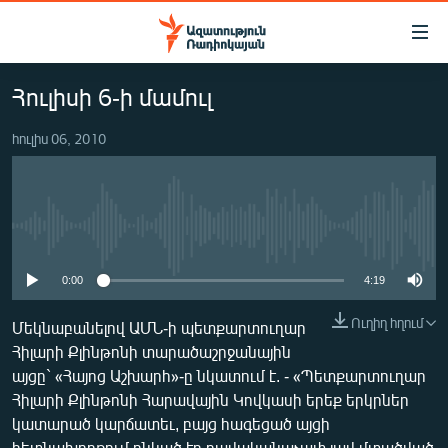
Մատչելիության
հղումներ
Անցնել
Հուլիսի 6-ի մամուլ
հիմնական
ԱԶԱՏՈՒԹՅՈՒՆ TV
բովանդակությանը
հուլիս 06, 2010
ՀԱՅԱՍՏԱՆ
Անցնել
հիմնական
ՔԱՂԱՔԱԿԱՆ
մենյուին
ԸՆՏՐՈՒԹՅՈՒՆՆԵՐ 2026
Որոնում
No media source currently available
ԻՐԱՎՈՒՆՔ
0:00
4:19
ՀԱՍԱՐԱԿՈՒԹՅՈՒՆ
ՏՆՏԵՍՈՒԹՅՈՒՆ
Ուղիղ հղում
Մեկնաբանելով ԱՄՆ-ի պետքարտուղար
Հիլարի Քլինթոնի տարածաշրջանային
ՂԱՐԱԲԱՂ
այցը` «Հայոց Աշխարհ»-ը նկատում է. - «Պետքարտուղար
ՊԱՏԵՐԱԶՄԻ 6 ՇԱԲԱԹՆԵՐԸ
Հիլարի Քլինթոնի Հարավային Կովկասի երեք երկրներ
կատարած կարճատեւ, բայց հագեցած այցի
ՏԱՐԱԾԱՇՐՋԱՆ
հետնախորքում ընկած էր բավականաչափ լավ մտածված