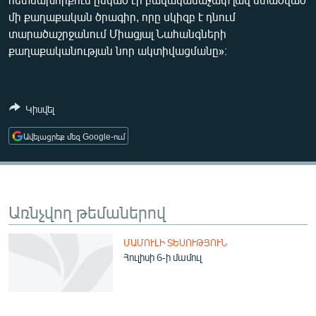
ՄԻՋԱԶԳԱՅԻՆ
մի քաղաքական ծրագիր, որը սկիզբ է դնում
տարածաշրջանում Միացյալ Նահանգների
ՄՇԱԿՈՒՅԹ
քաղաքականության նոր ակտիվացմանը»։
ՍՊՈՐՏ
ՄԵԿՆԱԲԱՆՈՒԹՅՈՒՆ
Կիսվել
ՏՏ ԵՒ ԻՆՏԵՐՆԵՏ
Ավելացրեք մեզ Google-ում
ԿՈՐՈՆԱՎԻՐՈՒՍ
ԱՐԽԻՎ
ՏԵՍԱՆՅՈՒԹԵՐ
Առնչվող թեմաներով
ԲԱՆԱՎԵՃ
ՁԳՏԵԼՈՎ ԼԱՎԱԳՈՒՅՆԻՆ
ՄԱՄՈՒԼԻ ՏԵՍՈՒԹՅՈՒՆ
Հուլիսի 6-ի մամուլ
ՓՈԴՔԱՍԹ
Հայերեն