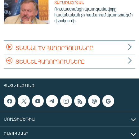
ՏԱՐԱԾԱՇՐՋԱՆ
English
Ռուսաստանցի պատգամավորը
հավանական չի համարում պատերազմի
Русский
վերսկսումը
ՀԵՏԵՎԵՔ ՄԵԶ
ՏԵՍՆԵԼ TV ՀԱՂՈՐԴՈՒՄՆԵՐԸ
ՏԵՍՆԵԼ ՀԱՂՈՐԴՈՒՄՆԵՐԸ
«Ազատության» բոլոր կայքերը
ՀԵՏԵՎԵՔ ՄԵԶ
ՄՈՒԼՏԻՄԵԴԻԱ
ԲԱԺԻՆՆԵՐ