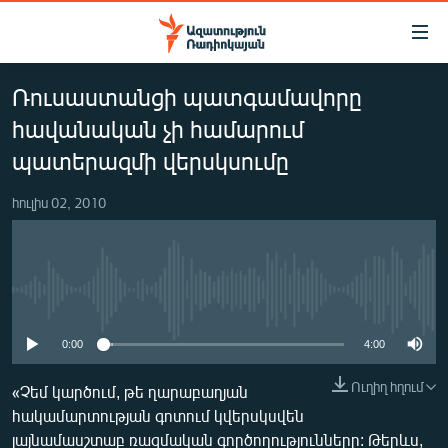
Մատչելիության
հղումներ
Անցնել
Ռուսաստանցի պատգամավորը
հիմնական
ԱԶԱՏՈՒԹՅՈՒՆ TV
բովանդակությանը
հավանական չի համարում
ՀԱՅԱՍՏԱՆ
Անցնել
պատերազմի վերսկսումը
հիմնական
ՔԱՂԱՔԱԿԱՆ
մենյուին
հուլիս 02, 2010
ԸՆՏՐՈՒԹՅՈՒՆՆԵՐ 2026
Որոնում
ԻՐԱՎՈՒՆՔ
ՀԱՍԱՐԱԿՈՒԹՅՈՒՆ
No media source currently available
ՏՆՏԵՍՈՒԹՅՈՒՆ
0:00
4:00
ՂԱՐԱԲԱՂ
Ուղիղ հղում
«Չեմ կարծում, թե ղարաբաղյան
ՊԱՏԵՐԱԶՄԻ 6 ՇԱԲԱԹՆԵՐԸ
հակամարտության գոտում կվերսկսվեն
ՏԱՐԱԾԱՇՐՋԱՆ
լայնամասշտաբ ռազմական գործողությունները: Թերևս,