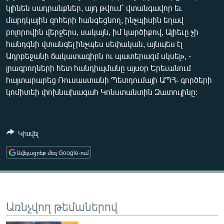
կլինեն սադրանքներ, այդ թվում` վտանգավոր եւ
ՄԻՋԱԶԳԱՅԻՆ
մարդկային զոհերի հանգեցնող, ինչպիսին եղավ
ՄՇԱԿՈՒՅԹ
բոլորովին վերջերս, սակայն, իմ կարծիքով, Ալիեւը չի
հանդգնի վտանգել ինչպես սեփական, այնպես էլ
ՍՊՈՐՏ
Ադրբեջանի ճակատագիրն ու պատերազմ սկսել», -
ՄԵԿՆԱԲԱՆՈՒԹՅՈՒՆ
լրագրողների հետ հանդիպմանը այսօր Երեւանում
հայտարարեց Ռուսաստանի Պետդումայի ԱՊՀ֊ գործերի
ՏՏ ԵՒ ԻՆՏԵՐՆԵՏ
կոմիտեի փոխնախագահ Կոնստանտին Զատուլինը:
ԿՈՐՈՆԱՎԻՐՈՒՍ
ԱՐԽԻՎ
Կիսվել
ՏԵՍԱՆՅՈՒԹԵՐ
ԲԱՆԱՎԵՃ
Ավելացրեք մեզ Google-ում
ՁԳՏԵԼՈՎ ԼԱՎԱԳՈՒՅՆԻՆ
ՓՈԴՔԱՍԹ
Առնչվող թեմաներով
Հայերեն