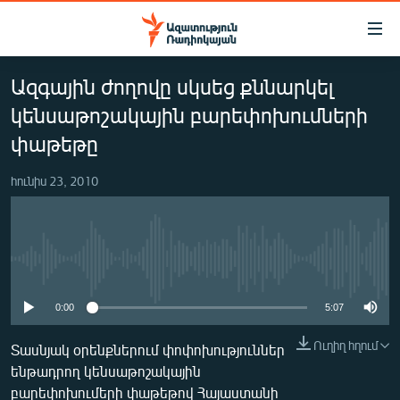
Մատչելիության
հղումներ
Անցնել
Ազգային ժողովը սկսեց քննարկել
հիմնական
ԱԶԱՏՈՒԹՅՈՒՆ TV
բովանդակությանը
կենսաթոշակային բարեփոխումների
ՀԱՅԱՍՏԱՆ
Անցնել
փաթեթը
հիմնական
ՔԱՂԱՔԱԿԱՆ
մենյուին
հունիս 23, 2010
ԸՆՏՐՈՒԹՅՈՒՆՆԵՐ 2026
Որոնում
ԻՐԱՎՈՒՆՔ
ՀԱՍԱՐԱԿՈՒԹՅՈՒՆ
No media source currently available
ՏՆՏԵՍՈՒԹՅՈՒՆ
0:00
5:07
ՂԱՐԱԲԱՂ
Ուղիղ հղում
Տասնյակ օրենքներում փոփոխություններ
ՊԱՏԵՐԱԶՄԻ 6 ՇԱԲԱԹՆԵՐԸ
ենթադրող կենսաթոշակային
ՏԱՐԱԾԱՇՐՋԱՆ
բարեփոխումերի փաթեթով Հայաստանի