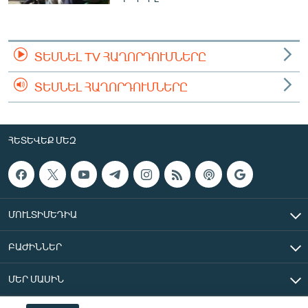
English
Русский
ՏԵՍՆԵԼ TV ՀԱՂՈՐԴՈՒՄՆԵՐԸ
ՀԵՏԵՎԵՔ ՄԵԶ
ՏԵՍՆԵԼ ՀԱՂՈՐԴՈՒՄՆԵՐԸ
ՀԵՏԵՎԵՔ ՄԵԶ
«Ազատության» բոլոր կայքերը
ՄՈՒԼՏԻՄԵԴԻԱ
ԲԱԺԻՆՆԵՐ
ՄԵՐ ՄԱՍԻՆ