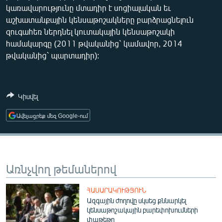
կառավարությունը մտադիր է սոցիալական եւ
ՄԻՋԱԶԳԱՅԻՆ
աշխատանքային կենսաթոշակները բարձրացնելուն
ՄՇԱԿՈՒՅԹ
զուգահեռ ներդնել կուտակային կենսաթոշակի
համակարգը (2011 թվականից` կամավոր, 2014
ՍՊՈՐՏ
թվականից` պարտադիր):
ՄԵԿՆԱԲԱՆՈՒԹՅՈՒՆ
ՏՏ ԵՒ ԻՆՏԵՐՆԵՏ
Կիսվել
ԿՈՐՈՆԱՎԻՐՈՒՍ
ԱՐԽԻՎ
Ավելացրեք մեզ Google-ում
ՏԵՍԱՆՅՈՒԹԵՐ
ԲԱՆԱՎԵՃ
Առնչվող թեմաներով
ՁԳՏԵԼՈՎ ԼԱՎԱԳՈՒՅՆԻՆ
ՓՈԴՔԱՍԹ
ՀԱՍԱՐԱԿՈՒԹՅՈՒՆ
Ազգային ժողովը սկսեց քննարկել
կենսաթոշակային բարեփոխումների
Հայերեն
փաթեթը