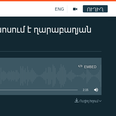
ՈՒՂԻՂ
ENG
ոսում է ղարաբաղյան
EMBED
ble
2:15
Ուղիղ հղում
EMBED