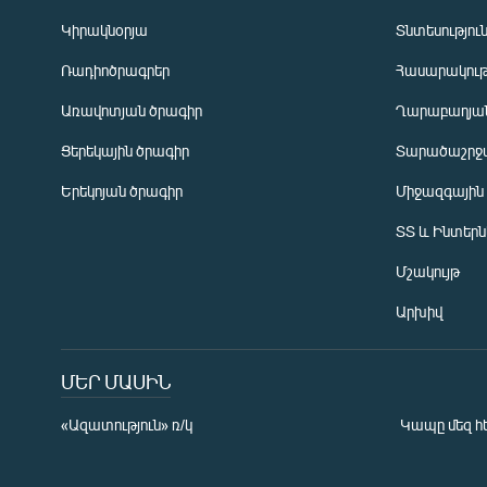
Կիրակնօրյա
Տնտեսությու
Ռադիոծրագրեր
Հասարակութ
Առավոտյան ծրագիր
Ղարաբաղյան
Ցերեկային ծրագիր
Տարածաշրջ
Հայերեն
Երեկոյան ծրագիր
Միջազգային
English
ՏՏ և Ինտեր
Русский
Մշակույթ
ՀԵՏԵՎԵՔ ՄԵԶ
Արխիվ
ՄԵՐ ՄԱՍԻՆ
«Ազատություն» ռ/կ
Կապը մեզ հ
«Ազատության» բոլոր կայքերը