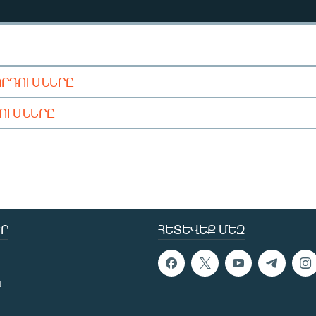
ՈՐԴՈՒՄՆԵՐԸ
ԴՈՒՄՆԵՐԸ
Ր
ՀԵՏԵՎԵՔ ՄԵԶ
ն