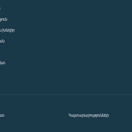
ն
յուն
 խնդիր
ան
նետ
ետ
Հայտարարություններ