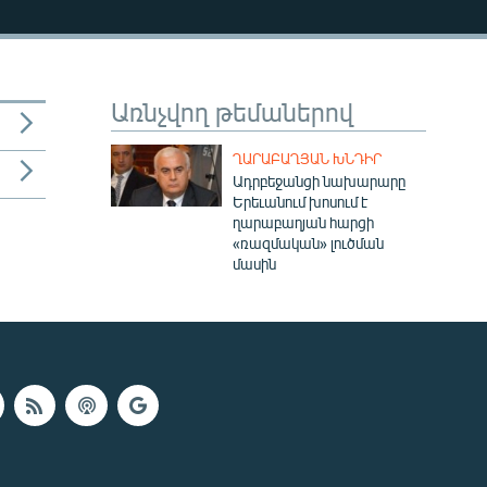
Առնչվող թեմաներով
ՂԱՐԱԲԱՂՅԱՆ ԽՆԴԻՐ
Ադրբեջանցի նախարարը
Երեւանում խոսում է
ղարաբաղյան հարցի
«ռազմական» լուծման
մասին