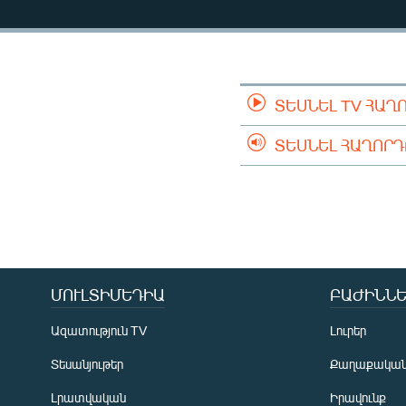
ՄԻՋԱԶԳԱՅԻՆ
ՄՇԱԿՈՒՅԹ
ՍՊՈՐՏ
ՄԵԿՆԱԲԱՆՈՒԹՅՈՒՆ
ՏԵՍՆԵԼ TV ՀԱՂ
ՏՏ ԵՒ ԻՆՏԵՐՆԵՏ
ՏԵՍՆԵԼ ՀԱՂՈՐ
ԿՈՐՈՆԱՎԻՐՈՒՍ
ԱՐԽԻՎ
ՏԵՍԱՆՅՈՒԹԵՐ
ԲԱՆԱՎԵՃ
ՄՈՒԼՏԻՄԵԴԻԱ
ԲԱԺԻՆՆԵ
ՁԳՏԵԼՈՎ ԼԱՎԱԳՈՒՅՆԻՆ
ՓՈԴՔԱՍԹ
Ազատություն TV
Լուրեր
Տեսանյութեր
Քաղաքակա
Լրատվական
Իրավունք