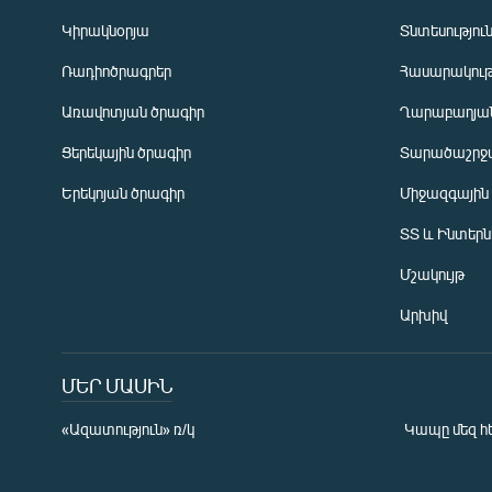
Կիրակնօրյա
Տնտեսությու
Ռադիոծրագրեր
Հասարակութ
Առավոտյան ծրագիր
Ղարաբաղյան
Ցերեկային ծրագիր
Տարածաշրջ
Հայերեն
Երեկոյան ծրագիր
Միջազգային
English
ՏՏ և Ինտեր
Русский
Մշակույթ
ՀԵՏԵՎԵՔ ՄԵԶ
Արխիվ
ՄԵՐ ՄԱՍԻՆ
«Ազատություն» ռ/կ
Կապը մեզ հ
«Ազատության» բոլոր կայքերը