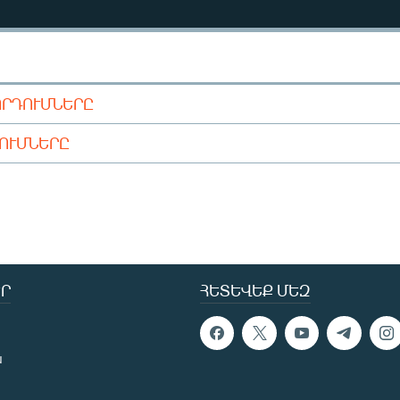
ՈՐԴՈՒՄՆԵՐԸ
ԴՈՒՄՆԵՐԸ
Ր
ՀԵՏԵՎԵՔ ՄԵԶ
ն