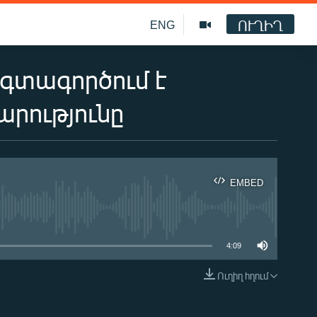
ՈՒՂԻՂ
ENG
օգտագործում է
րությունը
EMBED
ble
4:09
Ուղիղ հղում
EMBED