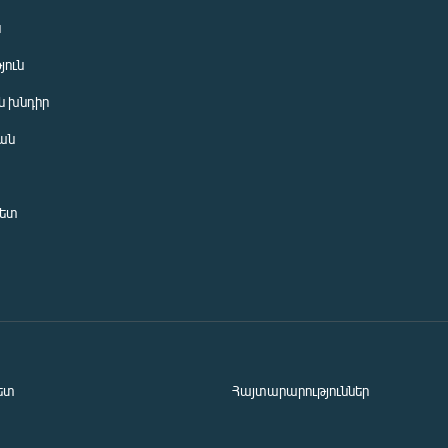
ն
յուն
 խնդիր
ան
նետ
ետ
Հայտարարություններ