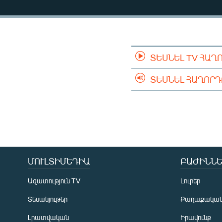
ՄԻՋԱԶԳԱՅԻՆ
ՄՇԱԿՈՒՅԹ
ՍՊՈՐՏ
ՄԵԿՆԱԲԱՆՈՒԹՅՈՒՆ
ՏԵՍՆԵԼ TV ՀԱՂ
ՏՏ ԵՒ ԻՆՏԵՐՆԵՏ
ՏԵՍՆԵԼ ՀԱՂՈՐ
ԿՈՐՈՆԱՎԻՐՈՒՍ
ԱՐԽԻՎ
ՏԵՍԱՆՅՈՒԹԵՐ
ԲԱՆԱՎԵՃ
ՄՈՒԼՏԻՄԵԴԻԱ
ԲԱԺԻՆՆԵ
ՁԳՏԵԼՈՎ ԼԱՎԱԳՈՒՅՆԻՆ
ՓՈԴՔԱՍԹ
Ազատություն TV
Լուրեր
Տեսանյութեր
Քաղաքակա
Լրատվական
Իրավունք