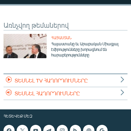
ՄԻՋԱԶԳԱՅԻՆ
ՄՇԱԿՈՒՅԹ
Առնչվող թեմաներով
ՍՊՈՐՏ
ՄԵԿՆԱԲԱՆՈՒԹՅՈՒՆ
ՀԱՅԱՍՏԱՆ
Հայաստանը եւ Արաբական Միացյալ
ՏՏ ԵՒ ԻՆՏԵՐՆԵՏ
էմիրությունները խորացնում են
հարաբերությունները
ԿՈՐՈՆԱՎԻՐՈՒՍ
ԱՐԽԻՎ
ՏԵՍԱՆՅՈՒԹԵՐ
ՏԵՍՆԵԼ TV ՀԱՂՈՐԴՈՒՄՆԵՐԸ
ԲԱՆԱՎԵՃ
ՏԵՍՆԵԼ ՀԱՂՈՐԴՈՒՄՆԵՐԸ
ՁԳՏԵԼՈՎ ԼԱՎԱԳՈՒՅՆԻՆ
ՓՈԴՔԱՍԹ
ՀԵՏԵՎԵՔ ՄԵԶ
Հայերեն