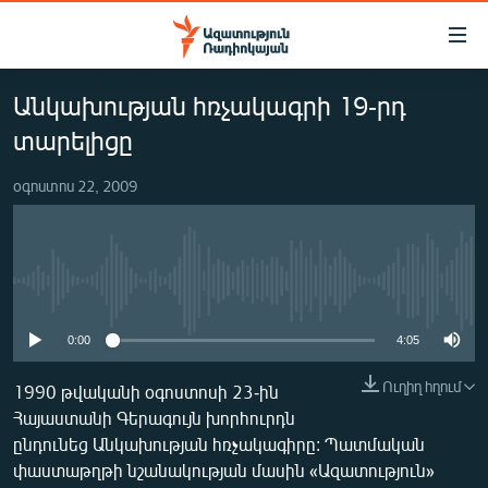
Մատչելիության
հղումներ
Անցնել
Անկախության հռչակագրի 19-րդ
հիմնական
ԱԶԱՏՈՒԹՅՈՒՆ TV
բովանդակությանը
տարելիցը
ՀԱՅԱՍՏԱՆ
Անցնել
հիմնական
օգոստոս 22, 2009
ՔԱՂԱՔԱԿԱՆ
մենյուին
ԸՆՏՐՈՒԹՅՈՒՆՆԵՐ 2026
Որոնում
ԻՐԱՎՈՒՆՔ
No media source currently available
ՀԱՍԱՐԱԿՈՒԹՅՈՒՆ
0:00
4:05
ՏՆՏԵՍՈՒԹՅՈՒՆ
Ուղիղ հղում
ՂԱՐԱԲԱՂ
1990 թվականի օգոստոսի 23-ին
Հայաստանի Գերագույն խորհուրդն
ՊԱՏԵՐԱԶՄԻ 6 ՇԱԲԱԹՆԵՐԸ
ընդունեց Անկախության հռչակագիրը: Պատմական
ՏԱՐԱԾԱՇՐՋԱՆ
փաստաթղթի նշանակության մասին «Ազատություն»