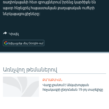
ռադիոկայանի հետ զրույցներում իրենց կարծիքն են
ՄԻՋԱԶԳԱՅԻՆ
այսօր հնչեցրել հայաստանյան քաղաքական ուժերի
ՄՇԱԿՈՒՅԹ
ներկայացուցիչները:
ՍՊՈՐՏ
ՄԵԿՆԱԲԱՆՈՒԹՅՈՒՆ
Կիսվել
ՏՏ ԵՒ ԻՆՏԵՐՆԵՏ
Ավելացրեք մեզ Google-ում
ԿՈՐՈՆԱՎԻՐՈՒՍ
ԱՐԽԻՎ
ՏԵՍԱՆՅՈՒԹԵՐ
Առնչվող թեմաներով
ԲԱՆԱՎԵՃ
ՔԱՂԱՔԱԿԱՆ
ՁԳՏԵԼՈՎ ԼԱՎԱԳՈՒՅՆԻՆ
Վաղը լրանում է Անկախության
հռչակագրի ընդունման 19-րդ տարելիցը
ՓՈԴՔԱՍԹ
Հայերեն