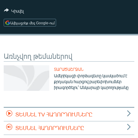
ՄԻՋԱԶԳԱՅԻՆ
Կիսվել
ՄՇԱԿՈՒՅԹ
Ավելացրեք մեզ Google-ում
ՍՊՈՐՏ
ՄԵԿՆԱԲԱՆՈՒԹՅՈՒՆ
ՏՏ ԵՒ ԻՆՏԵՐՆԵՏ
Առնչվող թեմաներով
ԿՈՐՈՆԱՎԻՐՈՒՍ
ՏԱՐԱԾԱՇՐՋԱՆ
ԱՐԽԻՎ
Ամերիկացի փորձագետը կասկածում է
քրդական հարցով բարեփոխումներ
ՏԵՍԱՆՅՈՒԹԵՐ
իրագործելու՝ Անկարայի կարողությանը
ԲԱՆԱՎԵՃ
ՁԳՏԵԼՈՎ ԼԱՎԱԳՈՒՅՆԻՆ
ՏԵՍՆԵԼ TV ՀԱՂՈՐԴՈՒՄՆԵՐԸ
ՓՈԴՔԱՍԹ
ՏԵՍՆԵԼ ՀԱՂՈՐԴՈՒՄՆԵՐԸ
Հայերեն