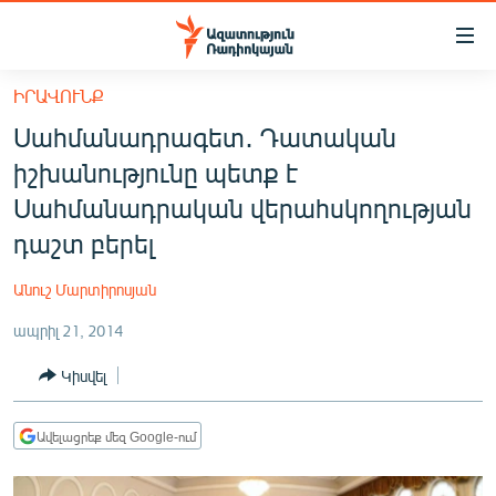
Մատչելիության
հղումներ
Անցնել
ԻՐԱՎՈՒՆՔ
հիմնական
ԱԶԱՏՈՒԹՅՈՒՆ TV
Սահմանադրագետ․ Դատական
բովանդակությանը
ՀԱՅԱՍՏԱՆ
Անցնել
իշխանությունը պետք է
հիմնական
ՔԱՂԱՔԱԿԱՆ
Սահմանադրական վերահսկողության
մենյուին
ԸՆՏՐՈՒԹՅՈՒՆՆԵՐ 2026
դաշտ բերել
Որոնում
ԻՐԱՎՈՒՆՔ
Անուշ Մարտիրոսյան
ՀԱՍԱՐԱԿՈՒԹՅՈՒՆ
ապրիլ 21, 2014
ՏՆՏԵՍՈՒԹՅՈՒՆ
Կիսվել
ՂԱՐԱԲԱՂ
ՊԱՏԵՐԱԶՄԻ 6 ՇԱԲԱԹՆԵՐԸ
Ավելացրեք մեզ Google-ում
ՏԱՐԱԾԱՇՐՋԱՆ