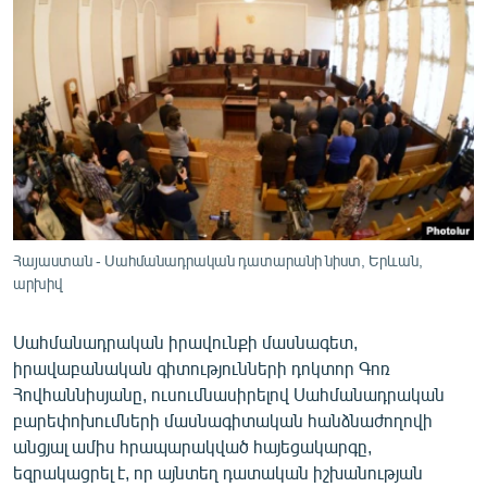
ՄԻՋԱԶԳԱՅԻՆ
ՄՇԱԿՈՒՅԹ
ՍՊՈՐՏ
ՄԵԿՆԱԲԱՆՈՒԹՅՈՒՆ
ՏՏ ԵՒ ԻՆՏԵՐՆԵՏ
ԿՈՐՈՆԱՎԻՐՈՒՍ
ԱՐԽԻՎ
Հայաստան - Սահմանադրական դատարանի նիստ, Երևան,
արխիվ
ՏԵՍԱՆՅՈՒԹԵՐ
ԲԱՆԱՎԵՃ
Սահմանադրական իրավունքի մասնագետ,
իրավաբանական գիտությունների դոկտոր Գոռ
ՁԳՏԵԼՈՎ ԼԱՎԱԳՈՒՅՆԻՆ
Հովհաննիսյանը, ուսումնասիրելով Սահմանադրական
ՓՈԴՔԱՍԹ
բարեփոխումների մասնագիտական հանձնաժողովի
անցյալ ամիս հրապարակված հայեցակարգը,
Հայերեն
եզրակացրել է, որ այնտեղ դատական իշխանության