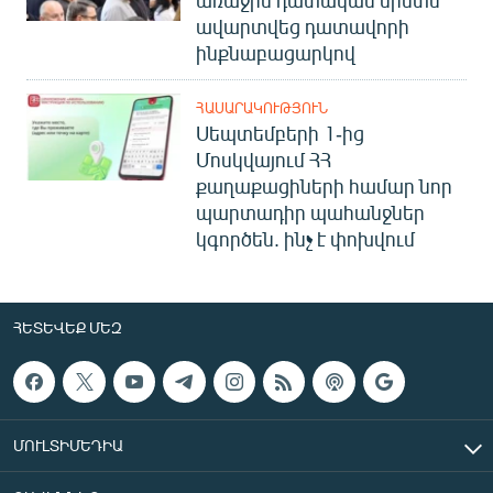
ավարտվեց դատավորի
ինքնաբացարկով
ՀԱՍԱՐԱԿՈՒԹՅՈՒՆ
Սեպտեմբերի 1-ից
Մոսկվայում ՀՀ
քաղաքացիների համար նոր
պարտադիր պահանջներ
կգործեն. ինչ է փոխվում
ՀԵՏԵՎԵՔ ՄԵԶ
ՄՈՒԼՏԻՄԵԴԻԱ