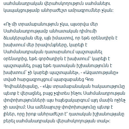
սահմանադրական վերահսկողություն սահմանելու
English
կապակցությամբ անհրաժեշտ ամրագրումներ չկան:
Русский
«Ոչ մի տրամաբանություն չկա, այսօրվա մեր
Սահմանադրությամբ անհատական դիմումի
ՀԵՏԵՎԵՔ ՄԵԶ
ձևակերպման մեջ, այն իմաստով, որ եթե օրենսդիրն է
խախտում մեր իրավունքները, կարելի է
Սահմանադրական դատարանում պաշտպանել
օրենսդրից, եթե գործադիրն է խախտում՝ կարելի է
պաշտպանել, բայց եթե դատական իշխանությունն է
«Ազատության» բոլոր կայքերը
խախտում` չի կարելի պաշտպանել», - «Ազատությանը»
տված հարցազրույցում պարզաբանեց Գոռ
Հովհաննիսյանը, - «Այս տրամաբանական հակասությունը
պետք է վերացնել, բայց չգիտես ինչու Սահմանադրության
փոփոխությունների այս հայեցակարգում այդ մասին ոչինչ
չի ասվում: Սա ամենալուրջ փոփոխությունը պետք է
լիներ, որը իրոք անհրաժեշտ է՝ դատական իշխանությանը
բերել սահմանադրական վերահսկողության տակ»: