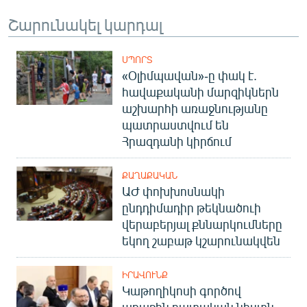
Շարունակել կարդալ
ՍՊՈՐՏ
«Օլիմպավան»-ը փակ է.
հավաքականի մարզիկներն
աշխարհի առաջնությանը
պատրաստվում են
Հրազդանի կիրճում
ՔԱՂԱՔԱԿԱՆ
ԱԺ փոխխոսնակի
ընդդիմադիր թեկնածուի
վերաբերյալ քննարկումները
եկող շաբաթ կշարունակվեն
ԻՐԱՎՈՒՆՔ
Կաթողիկոսի գործով
առաջին դատական նիստն