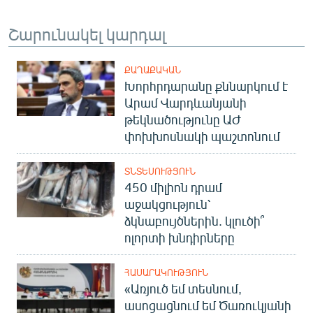
Շարունակել կարդալ
ՔԱՂԱՔԱԿԱՆ
Խորհրդարանը քննարկում է
Արամ Վարդևանյանի
թեկնածությունը ԱԺ
փոխխոսնակի պաշտոնում
ՏՆՏԵՍՈՒԹՅՈՒՆ
450 միլիոն դրամ
աջակցություն՝
ձկնաբույծներին. կլուծի՞
ոլորտի խնդիրները
ՀԱՍԱՐԱԿՈՒԹՅՈՒՆ
«Առյուծ եմ տեսնում,
ասոցացնում եմ Ծառուկյանի