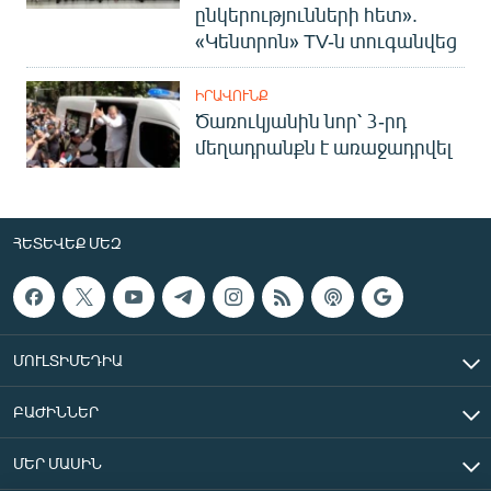
ընկերությունների հետ».
«Կենտրոն» TV-ն տուգանվեց
ԻՐԱՎՈՒՆՔ
Ծառուկյանին նոր՝ 3-րդ
մեղադրանքն է առաջադրվել
ՀԵՏԵՎԵՔ ՄԵԶ
ՄՈՒԼՏԻՄԵԴԻԱ
ԲԱԺԻՆՆԵՐ
ՄԵՐ ՄԱՍԻՆ