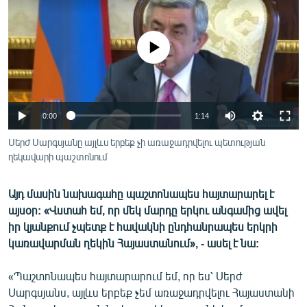
ՄԻՋԱԶԳԱՅԻՆ
ՄՇԱԿՈՒՅԹ
No media source currently available
ՍՊՈՐՏ
ՄԵԿՆԱԲԱՆՈՒԹՅՈՒՆ
ՏՏ ԵՒ ԻՆՏԵՐՆԵՏ
0:00
1:14
ԿՈՐՈՆԱՎԻՐՈՒՍ
Սերժ Սարգսյանը այլևս երբեք չի առաջադրվելու պետության
ղեկավարի պաշտոնում
ԱՐԽԻՎ
ՏԵՍԱՆՅՈՒԹԵՐ
Այդ մասին նախագահը պաշտոնապես հայտարարել է
ԲԱՆԱՎԵՃ
այսօր: «Վստահ եմ, որ մեկ մարդը երկու անգամից ավել
իր կյանքում չպետք է հավակնի ընդհանրապես երկրի
ՁԳՏԵԼՈՎ ԼԱՎԱԳՈՒՅՆԻՆ
կառավարման ղեկին Հայաստանում», - ասել է նա:
ՓՈԴՔԱՍԹ
«Պաշտոնապես հայտարարում եմ, որ ես՝ Սերժ
Սարգսյանս, այլևս երբեք չեմ առաջադրվելու Հայաստանի
Հայերեն