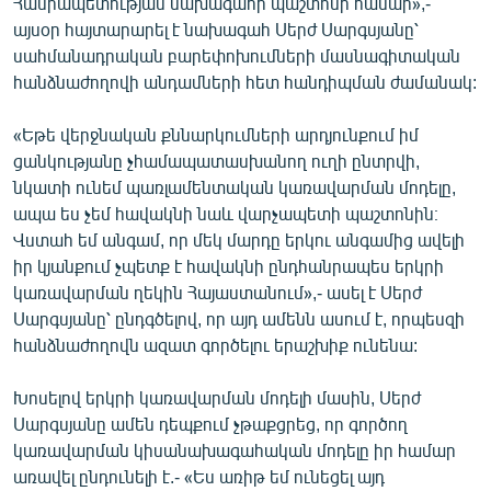
Հանրապետության նախագահի պաշտոնի համար»,-
English
այսօր հայտարարել է նախագահ Սերժ Սարգսյանը՝
սահմանադրական բարեփոխումների մասնագիտական
Русский
հանձնաժողովի անդամների հետ հանդիպման ժամանակ:
ՀԵՏԵՎԵՔ ՄԵԶ
«Եթե վերջնական քննարկումների արդյունքում իմ
ցանկությանը չհամապատասխանող ուղի ընտրվի,
նկատի ունեմ պառլամենտական կառավարման մոդելը,
ապա ես չեմ հավակնի նաև վարչապետի պաշտոնին։
Վստահ եմ անգամ, որ մեկ մարդը երկու անգամից ավելի
իր կյանքում չպետք է հավակնի ընդհանրապես երկրի
«Ազատության» բոլոր կայքերը
կառավարման ղեկին Հայաստանում»,- ասել է Սերժ
Սարգսյանը՝ ընդգծելով, որ այդ ամենն ասում է, որպեսզի
հանձնաժողովն ազատ գործելու երաշխիք ունենա:
Խոսելով երկրի կառավարման մոդելի մասին, Սերժ
Սարգսյանը ամեն դեպքում չթաքցրեց, որ գործող
կառավարման կիսանախագահական մոդելը իր համար
առավել ընդունելի է.- «Ես առիթ եմ ունեցել այդ