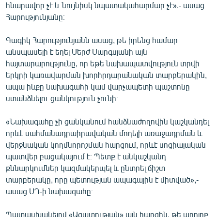
հնարավոր չէ և նույնիսկ նպատակահարմար չէ»,- ասաց
Հարությունյանը։
Գագիկ Հարությունյանն ասաց, թե իրենց համար
անսպասելի է եղել Սերժ Սարգսյանի այն
հայտարարությունը, որ եթե նախապատվություն տրվի
երկրի կառավարման խորհրդարանական տարբերակին,
ապա ինքը նախագահի կամ վարչապետի պաշտոնը
ստանձնելու ցանկություն չունի։
«Նախագահը չի ցանկանում հանձնաժողովին կաշկանդել
որևէ սահմանադրաիրավական մոդելի առաջադրման և
վերջնական կողմնորոշման հարցում, որևէ սոցիալական
պատվեր բացակայում է։ Պետք է անկաշկանդ
քննարկումներ կազմակերպել և ընտրել ճիշտ
տարբերակը, որը պետության ապագային է միտված»,-
ասաց ՍԴ-ի նախագահը։
Պատասխանելով «Ազատության» այն հարցին, թե արդյոք