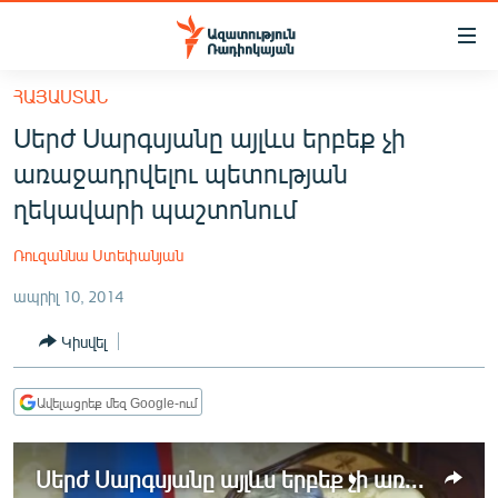
Մատչելիության
հղումներ
Անցնել
ՀԱՅԱՍՏԱՆ
հիմնական
ԱԶԱՏՈՒԹՅՈՒՆ TV
Սերժ Սարգսյանը այլևս երբեք չի
բովանդակությանը
ՀԱՅԱՍՏԱՆ
Անցնել
առաջադրվելու պետության
հիմնական
ՔԱՂԱՔԱԿԱՆ
ղեկավարի պաշտոնում
մենյուին
ԸՆՏՐՈՒԹՅՈՒՆՆԵՐ 2026
Որոնում
Ռուզաննա Ստեփանյան
ԻՐԱՎՈՒՆՔ
ապրիլ 10, 2014
ՀԱՍԱՐԱԿՈՒԹՅՈՒՆ
Կիսվել
ՏՆՏԵՍՈՒԹՅՈՒՆ
ՂԱՐԱԲԱՂ
Ավելացրեք մեզ Google-ում
ՊԱՏԵՐԱԶՄԻ 6 ՇԱԲԱԹՆԵՐԸ
Սերժ Սարգսյանը այլևս երբեք չի առաջադրվելու պետության ղեկավարի պաշտոնում
ՏԱՐԱԾԱՇՐՋԱՆ