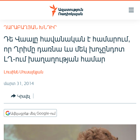
Մատչելիության
հղումներ
Անցնել
ՂԱՐԱԲԱՂՅԱՆ ԽՆԴԻՐ
հիմնական
ԱԶԱՏՈՒԹՅՈՒՆ TV
Դե Վաալը հավանական է համարում,
բովանդակությանը
ՀԱՅԱՍՏԱՆ
Անցնել
որ Ղրիմը դառնա ևս մեկ խոչընդոտ
հիմնական
ՔԱՂԱՔԱԿԱՆ
ԼՂ-ում խաղաղության համար
մենյուին
ԸՆՏՐՈՒԹՅՈՒՆՆԵՐ 2026
Որոնում
Լուսինե Մուսայելյան
ԻՐԱՎՈՒՆՔ
մարտ 31, 2014
ՀԱՍԱՐԱԿՈՒԹՅՈՒՆ
Կիսվել
ՏՆՏԵՍՈՒԹՅՈՒՆ
ՂԱՐԱԲԱՂ
Ավելացրեք մեզ Google-ում
ՊԱՏԵՐԱԶՄԻ 6 ՇԱԲԱԹՆԵՐԸ
ՏԱՐԱԾԱՇՐՋԱՆ