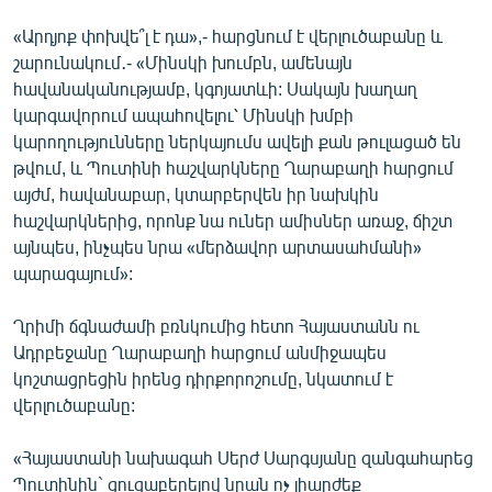
«Արդյոք փոխվե՞լ է դա»,- հարցնում է վերլուծաբանը և
շարունակում․- «Մինսկի խումբն, ամենայն
հավանականությամբ, կգոյատևի: Սակայն խաղաղ
կարգավորում ապահովելու՝ Մինսկի խմբի
կարողությունները ներկայումս ավելի քան թուլացած են
թվում, և Պուտինի հաշվարկները Ղարաբաղի հարցում
այժմ, հավանաբար, կտարբերվեն իր նախկին
հաշվարկներից, որոնք նա ուներ ամիսներ առաջ, ճիշտ
այնպես, ինչպես նրա «մերձավոր արտասահմանի»
պարագայում»:
Ղրիմի ճգնաժամի բռնկումից հետո Հայաստանն ու
Ադրբեջանը Ղարաբաղի հարցում անմիջապես
կոշտացրեցին իրենց դիրքորոշումը, նկատում է
վերլուծաբանը:
«Հայաստանի նախագահ Սերժ Սարգսյանը զանգահարեց
Պուտինին` ցուցաբերելով նրան ոչ լիարժեք