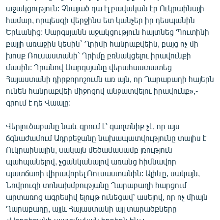
աջակցություն: Չնայած դա էլ բավական էր Ուկրաինայի
համար, որպեսզի վերջինս ետ կանչեր իր դեսպանին
Երևանից: Սարգսյանն աջակցություն հայտնեց Պուտինի
քայլի առաջին կեսին` Ղրիմի հանրաքվեին, բայց ոչ մի
խոսք Ռուսաստանի` Ղրիմը բռնակցելու իրավունքի
մասին: Դրանով Սարգսյանը վերահաստատեց
Հայաստանի դիրքորոշումն առ այն, որ Ղարաբաղի հայերն
ունեն հանրաքվեի միջոցով անջատվելու իրավունք»,-
գրում է դե Վաալը:
Վերլուծաբանը նաև գրում է՝ գաղտնիք չէ, որ այս
ճգնաժամում Ադրբեջանը նախապատվությունը տալիս է
Ուկրաինային, սակայն մեծամասամբ լռություն
պահպանելով, չցանկանալով առանց հիմնավոր
պատճառի վիրավորել Ռուսաստանին: Ալիևը, սակայն,
Նովրուզի տոնախմբությանը Ղարաբաղի հարցում
արտառոց ագրեսիվ ելույթ ունեցավ՝ ասելով, որ ոչ միայն
Ղարաբաղը, այլև Հայաստանի այլ տարածքները