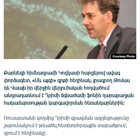
ՄԻՋԱԶԳԱՅԻՆ
ՄՇԱԿՈՒՅԹ
ՍՊՈՐՏ
ՄԵԿՆԱԲԱՆՈՒԹՅՈՒՆ
ՏՏ ԵՒ ԻՆՏԵՐՆԵՏ
ԿՈՐՈՆԱՎԻՐՈՒՍ
Քարնեգի հիմնադրամի Կովկասի հարցերով ավագ
ԱՐԽԻՎ
փորձագետ, «Սև այգի» գրքի հեղինակ, լրագրող Թոմաս
ՏԵՍԱՆՅՈՒԹԵՐ
դե Վաալն իր վերջին վերլուծական հոդվածում
անդրադառնում է Ղրիմի ճգնաժամի ֆոնին ղարաբաղյան
ԲԱՆԱՎԵՃ
հակամարտության կարգավորման հեռանկարներին:
ՁԳՏԵԼՈՎ ԼԱՎԱԳՈՒՅՆԻՆ
Ռուսաստանի կողմից Ղրիմի գրավման ազդեցությունը
ՓՈԴՔԱՍԹ
շարունակում է թևածել հետխորհրդային տարածքում,
գրում է հեղինակը:
Հայերեն