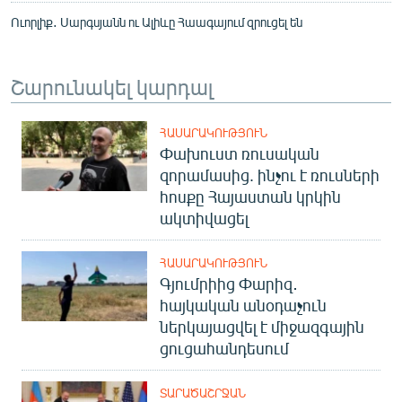
Ուորլիք․ Սարգսյանն ու Ալիևը Հաագայում զրուցել են
Շարունակել կարդալ
ՀԱՍԱՐԱԿՈՒԹՅՈՒՆ
Փախուստ ռուսական
զորամասից. ինչու է ռուսների
հոսքը Հայաստան կրկին
ակտիվացել
ՀԱՍԱՐԱԿՈՒԹՅՈՒՆ
Գյումրիից Փարիզ․
հայկական անօդաչուն
ներկայացվել է միջազգային
ցուցահանդեսում
ՏԱՐԱԾԱՇՐՋԱՆ