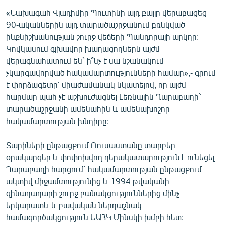
English
«Նախագահ Վլադիմիր Պուտինի այդ քայլը վերաբացեց
90-ականներին այդ տարածաշրջանում բռնկված
Русский
ինքնիշխանության շուրջ վեճերի Պանդորայի արկղը:
Կովկասում գլխավոր խաղացողներն այժմ
ՀԵՏԵՎԵՔ ՄԵԶ
վերագնահատում են` ի՞նչ է սա նշանակում
չկարգավորված հակամարտությունների համար»,- գրում
է փորձագետը՝ միաժամանակ նկատելով, որ այժմ
հարմար պահ չէ աշխուժացնել Լեռնային Ղարաբաղի`
տարածաշրջանի ամենահին և ամենախոշոր
հակամարտության խնդիրը:
«Ազատության» բոլոր կայքերը
Տարիների ընթացքում Ռուսաստանը տարբեր
օրակարգեր և փոփոխվող դերակատարություն է ունեցել
Ղարաբաղի հարցում` հակամարտության ընթացքում
ակտիվ միջամտությունից և 1994 թվականի
զինադադարի շուրջ բանակցություններից մինչ
երկարատև և բավական ներդաշնակ
համագործակցություն ԵԱՀԿ Մինսկի խմբի հետ: