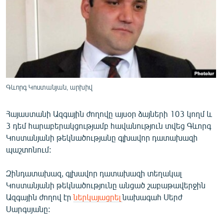
ՄԻՋԱԶԳԱՅԻՆ
ՄՇԱԿՈՒՅԹ
ՍՊՈՐՏ
ՄԵԿՆԱԲԱՆՈՒԹՅՈՒՆ
ՏՏ ԵՒ ԻՆՏԵՐՆԵՏ
Գևորգ Կոստանյան, արխիվ
ԿՈՐՈՆԱՎԻՐՈՒՍ
Հայաստանի Ազգային ժողովը այսօր ձայների 103 կողմ և
ԱՐԽԻՎ
3 դեմ հարաբերակցությամբ հավանություն տվեց Գևորգ
ՏԵՍԱՆՅՈՒԹԵՐ
Կոստանյանի թեկնածությանը գլխավոր դատախազի
պաշտոնում:
ԲԱՆԱՎԵՃ
ՁԳՏԵԼՈՎ ԼԱՎԱԳՈՒՅՆԻՆ
Զինդատախազ, գլխավոր դատախազի տեղակալ
Կոստանյանի թեկնածությունը անցած շաբաթավերջին
ՓՈԴՔԱՍԹ
Ազգային ժողով էր
ներկայացրել
նախագահ Սերժ
Սարգսյանը:
Հայերեն