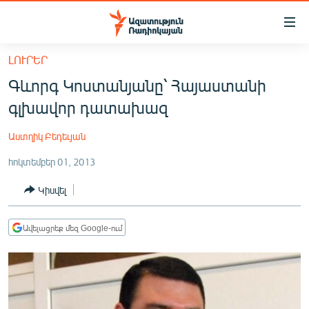
Մատչելիության
հղումներ
Անցնել
ԼՈՒՐԵՐ
հիմնական
ԱԶԱՏՈՒԹՅՈՒՆ TV
Գևորգ Կոստանյանը՝ Հայաստանի
բովանդակությանը
ՀԱՅԱՍՏԱՆ
Անցնել
գլխավոր դատախազ
հիմնական
ՔԱՂԱՔԱԿԱՆ
մենյուին
Աստղիկ Բեդեւյան
ԸՆՏՐՈՒԹՅՈՒՆՆԵՐ 2026
Որոնում
հոկտեմբեր 01, 2013
ԻՐԱՎՈՒՆՔ
Կիսվել
ՀԱՍԱՐԱԿՈՒԹՅՈՒՆ
ՏՆՏԵՍՈՒԹՅՈՒՆ
Ավելացրեք մեզ Google-ում
ՂԱՐԱԲԱՂ
ՊԱՏԵՐԱԶՄԻ 6 ՇԱԲԱԹՆԵՐԸ
ՏԱՐԱԾԱՇՐՋԱՆ