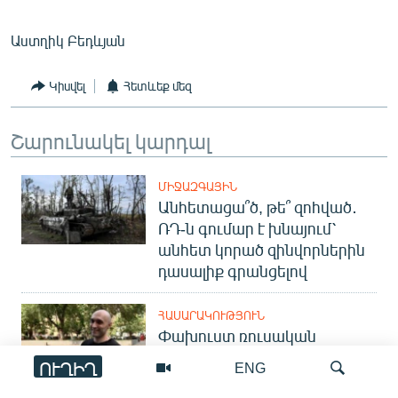
English
Աստղիկ Բեդևյան
Русский
Կիսվել
Հետևեք մեզ
ՀԵՏԵՎԵՔ ՄԵԶ
Շարունակել կարդալ
ՄԻՋԱԶԳԱՅԻՆ
Անհետացա՞ծ, թե՞ զոհված․
«Ազատության» բոլոր կայքերը
ՌԴ-ն գումար է խնայում՝
անհետ կորած զինվորներին
դասալիք գրանցելով
ՀԱՍԱՐԱԿՈՒԹՅՈՒՆ
Փախուստ ռուսական
զորամասից. ինչու է ռուսների
ՈՒՂԻՂ
ENG
հոսքը Հայաստան կրկին