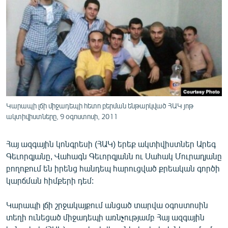
ՄԻՋԱԶԳԱՅԻՆ
ՄՇԱԿՈՒՅԹ
ՍՊՈՐՏ
ՄԵԿՆԱԲԱՆՈՒԹՅՈՒՆ
ՏՏ ԵՒ ԻՆՏԵՐՆԵՏ
ԿՈՐՈՆԱՎԻՐՈՒՍ
Կարապի լճի միջադեպի հետո բերման ենթարկված ՀԱԿ յոթ
ակտիվիստները, 9 օգոստոսի, 2011
ԱՐԽԻՎ
ՏԵՍԱՆՅՈՒԹԵՐ
Հայ ազգային կոնգրեսի (ՀԱԿ) երեք ակտիվիստներ Արեգ
ԲԱՆԱՎԵՃ
Գեւորգյանը, Վահագն Գեւորգյանն ու Սահակ Մուրադյանը
բողոքում են իրենց հանդեպ հարուցված քրեական գործի
ՁԳՏԵԼՈՎ ԼԱՎԱԳՈՒՅՆԻՆ
կարճման հիմքերի դեմ:
ՓՈԴՔԱՍԹ
Կարապի լճի շրջակայքում անցած տարվա օգոստոսին
տեղի ունեցած միջադեպի առնչությամբ Հայ ազգային
Հայերեն