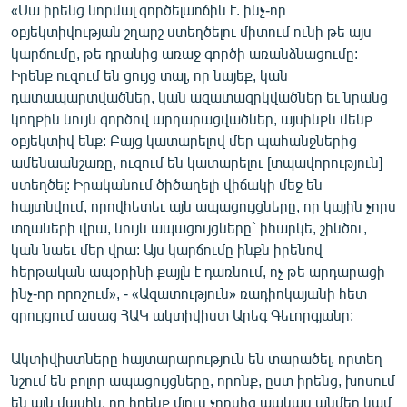
«Սա իրենց նորմալ գործելաոճին է. ինչ-որ
օբյեկտիվության շղարշ ստեղծելու միտում ունի թե այս
կարճումը, թե դրանից առաջ գործի առանձնացումը:
Իրենք ուզում են ցույց տալ, որ նայեք, կան
դատապարտվածներ, կան ազատազրկվածներ եւ նրանց
կողքին նույն գործով արդարացվածներ, այսինքն մենք
օբյեկտիվ ենք: Բայց կատարելով մեր պահանջներից
ամենաանշառը, ուզում են կատարելու [տպավորություն]
ստեղծել: Իրականում ծիծաղելի վիճակի մեջ են
հայտնվում, որովհետեւ այն ապացույցները, որ կային չորս
տղաների վրա, նույն ապացույցները` իհարկե, շինծու,
կան նաեւ մեր վրա: Այս կարճումը ինքն իրենով
հերթական ապօրինի քայլն է դառնում, ոչ թե արդարացի
ինչ-որ որոշում», - «Ազատություն» ռադիոկայանի հետ
զրույցում ասաց ՀԱԿ ակտիվիստ Արեգ Գեւորգյանը:
Ակտիվիստները հայտարարություն են տարածել, որտեղ
նշում են բոլոր ապացույցները, որոնք, ըստ իրենց, խոսում
են այն մասին, որ իրենք մյուս չորսից պակաս անմեղ կամ