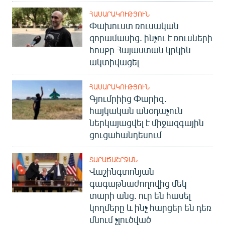
ՀԱՍԱՐԱԿՈՒԹՅՈՒՆ
Փախուստ ռուսական
զորամասից. ինչու է ռուսների
հոսքը Հայաստան կրկին
ակտիվացել
ՀԱՍԱՐԱԿՈՒԹՅՈՒՆ
Գյումրիից Փարիզ․
հայկական անօդաչուն
ներկայացվել է միջազգային
ցուցահանդեսում
ՏԱՐԱԾԱՇՐՋԱՆ
Վաշինգտոնյան
գագաթնաժողովից մեկ
տարի անց. ուր են հասել
կողմերը և ինչ հարցեր են դեռ
մնում չլուծված