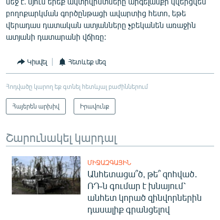
մեջ է. մյուս երեք ակտիվիստները արգելանքի կվերցվեն
բողոքարկման գործընթացի ավարտից հետո, եթե
վերադաս դատական ատյանները չբեկանեն առաջին
ատյանի դատարանի վճիռը:
Կիսվել
Հետևեք մեզ
Հոդվածը կարող եք գտնել հետևյալ բաժիններում
Հայերեն արխիվ
Իրավունք
Շարունակել կարդալ
ՄԻՋԱԶԳԱՅԻՆ
Անհետացա՞ծ, թե՞ զոհված․
ՌԴ-ն գումար է խնայում՝
անհետ կորած զինվորներին
դասալիք գրանցելով