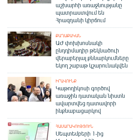
աշխարհի առաջնությանը
English
պատրաստվում են
Русский
Հրազդանի կիրճում
ՀԵՏԵՎԵՔ ՄԵԶ
ՔԱՂԱՔԱԿԱՆ
ԱԺ փոխխոսնակի
ընդդիմադիր թեկնածուի
վերաբերյալ քննարկումները
եկող շաբաթ կշարունակվեն
«Ազատության» բոլոր կայքերը
ԻՐԱՎՈՒՆՔ
Կաթողիկոսի գործով
առաջին դատական նիստն
ավարտվեց դատավորի
ինքնաբացարկով
ՀԱՍԱՐԱԿՈՒԹՅՈՒՆ
Սեպտեմբերի 1-ից