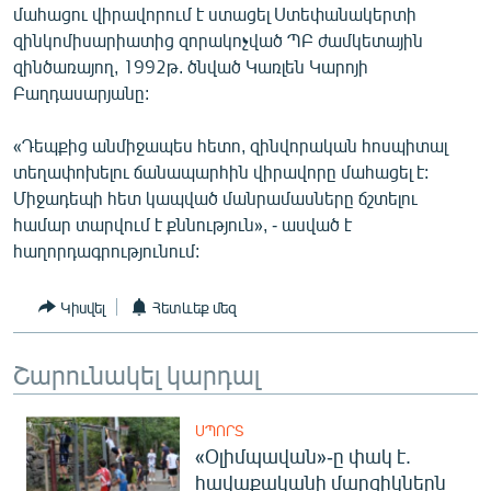
մահացու վիրավորում է ստացել Ստեփանակերտի
ՄԻՋԱԶԳԱՅԻՆ
զինկոմիսարիատից զորակոչված ՊԲ ժամկետային
ՄՇԱԿՈՒՅԹ
զինծառայող, 1992թ. ծնված Կառլեն Կարոյի
Բաղդասարյանը:
ՍՊՈՐՏ
ՄԵԿՆԱԲԱՆՈՒԹՅՈՒՆ
«Դեպքից անմիջապես հետո, զինվորական հոսպիտալ
տեղափոխելու ճանապարհին վիրավորը մահացել է:
ՏՏ ԵՒ ԻՆՏԵՐՆԵՏ
Միջադեպի հետ կապված մանրամասները ճշտելու
ԿՈՐՈՆԱՎԻՐՈՒՍ
համար տարվում է քննություն», - ասված է
հաղորդագրությունում:
ԱՐԽԻՎ
ՏԵՍԱՆՅՈՒԹԵՐ
Կիսվել
Հետևեք մեզ
ԲԱՆԱՎԵՃ
Շարունակել կարդալ
ՁԳՏԵԼՈՎ ԼԱՎԱԳՈՒՅՆԻՆ
ՓՈԴՔԱՍԹ
ՍՊՈՐՏ
«Օլիմպավան»-ը փակ է.
Հայերեն
հավաքականի մարզիկներն