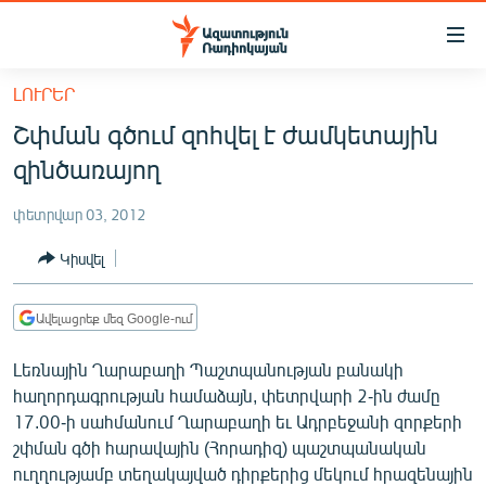
Մատչելիության
հղումներ
Անցնել
ԼՈՒՐԵՐ
հիմնական
ԱԶԱՏՈՒԹՅՈՒՆ TV
Շփման գծում զոհվել է ժամկետային
բովանդակությանը
ՀԱՅԱՍՏԱՆ
Անցնել
զինծառայող
հիմնական
ՔԱՂԱՔԱԿԱՆ
մենյուին
փետրվար 03, 2012
ԸՆՏՐՈՒԹՅՈՒՆՆԵՐ 2026
Որոնում
Կիսվել
ԻՐԱՎՈՒՆՔ
ՀԱՍԱՐԱԿՈՒԹՅՈՒՆ
Ավելացրեք մեզ Google-ում
ՏՆՏԵՍՈՒԹՅՈՒՆ
Լեռնային Ղարաբաղի Պաշտպանության բանակի
ՂԱՐԱԲԱՂ
հաղորդագրության համաձայն, փետրվարի 2-ին ժամը
17.00-ի սահմանում Ղարաբաղի եւ Ադրբեջանի զորքերի
ՊԱՏԵՐԱԶՄԻ 6 ՇԱԲԱԹՆԵՐԸ
շփման գծի հարավային (Հորադիզ) պաշտպանական
ՏԱՐԱԾԱՇՐՋԱՆ
ուղղությամբ տեղակայված դիրքերից մեկում հրազենային