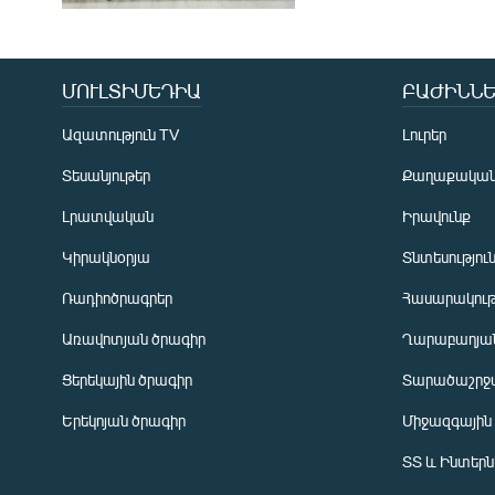
ՄՈՒԼՏԻՄԵԴԻԱ
ԲԱԺԻՆՆԵ
Ազատություն TV
Լուրեր
Տեսանյութեր
Քաղաքակա
Լրատվական
Իրավունք
Կիրակնօրյա
Տնտեսությու
Ռադիոծրագրեր
Հասարակութ
Առավոտյան ծրագիր
Ղարաբաղյան
Ցերեկային ծրագիր
Տարածաշրջ
Հայերեն
Երեկոյան ծրագիր
Միջազգային
English
ՏՏ և Ինտեր
Русский