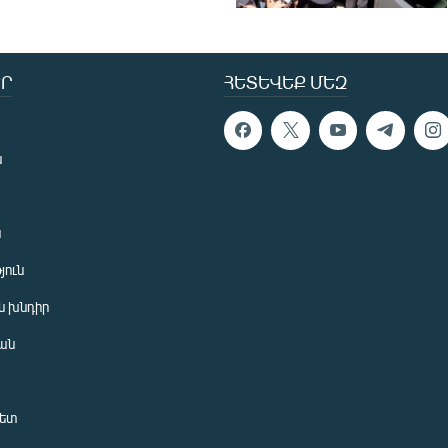
Ր
ՀԵՏԵՎԵՔ ՄԵԶ
ն
ն
յուն
 խնդիր
ան
նետ