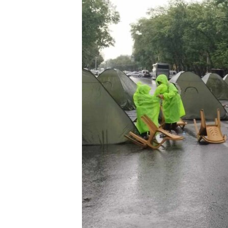
ՄԻՋԱԶԳԱՅԻՆ
ՄՇԱԿՈՒՅԹ
ՍՊՈՐՏ
ՄԵԿՆԱԲԱՆՈՒԹՅՈՒՆ
ՏՏ ԵՒ ԻՆՏԵՐՆԵՏ
ԿՈՐՈՆԱՎԻՐՈՒՍ
ԱՐԽԻՎ
ՏԵՍԱՆՅՈՒԹԵՐ
ԲԱՆԱՎԵՃ
ՁԳՏԵԼՈՎ ԼԱՎԱԳՈՒՅՆԻՆ
ՓՈԴՔԱՍԹ