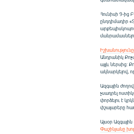
Հունիսի 9-ից 
ընդդիմադիր «
արքեպիսկոպո
մանրամասնելո
Իշխանությունը
Անդրանիկ Քոչա
այլև ներսից։ 
ակնարկելով, ո
Ազգային ժողով
չսադրել ոստիկ
փորձելու է կր
փշալարերը հա
Այսօր Ազգայի
Փաշինյանը խո