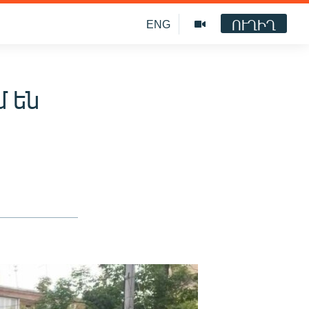
ՈՒՂԻՂ
ENG
մ են