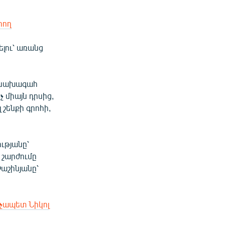
րող
ելու՝ առանց
 նախագահ
 միայն դրսից,
 շենքի գրոհի,
ւթյանը՝
 շարժումը
Փաշինյանը՝
չապետ Նիկոլ