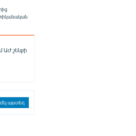
տից
ոստիկանական
մ ԱԺ շենքի
մել այստեղ