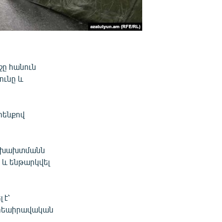
ւշը հանուն
ունը և
րենքով
ի խախտմանն
 և ենթարկվել
 է՝
րեաիրավական