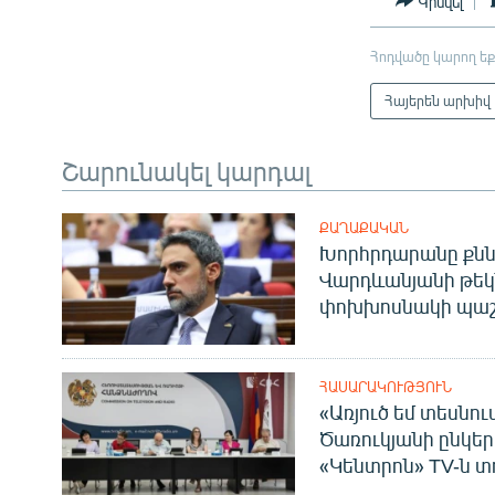
Կիսվել
Հոդվածը կարող եք
Հայերեն արխիվ
Շարունակել կարդալ
ՔԱՂԱՔԱԿԱՆ
Խորհրդարանը քնն
Վարդևանյանի թեկ
փոխխոսնակի պաշ
ՀԱՍԱՐԱԿՈՒԹՅՈՒՆ
«Առյուծ եմ տեսնու
Ծառուկյանի ընկեր
«Կենտրոն» TV-ն տ