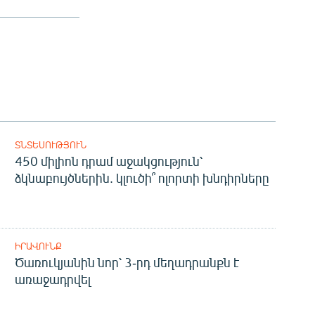
ՏՆՏԵՍՈՒԹՅՈՒՆ
450 միլիոն դրամ աջակցություն՝
ձկնաբույծներին. կլուծի՞ ոլորտի խնդիրները
ԻՐԱՎՈՒՆՔ
Ծառուկյանին նոր՝ 3-րդ մեղադրանքն է
առաջադրվել