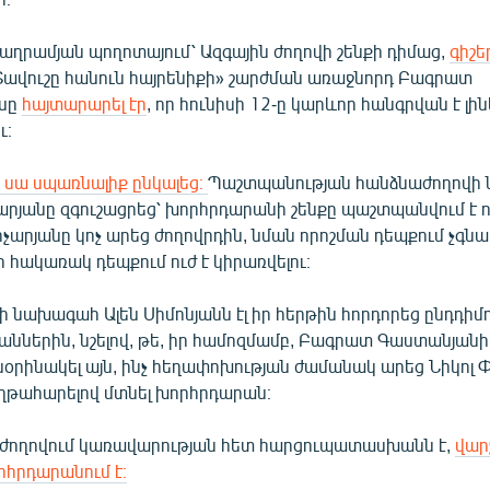
Բաղրամյան պողոտայում՝ Ազգային ժողովի շենքի դիմաց,
գիշե
Տավուշը հանուն հայրենիքի» շարժման առաջնորդ Բագրատ
սը
հայտարարել էր
, որ հունիսի 12-ը կարևոր հանգրվան է լին
ւ։
 սա սպառնալիք ընկալեց։
Պաշտպանության հանձնաժողովի
րյանը զգուշացրեց՝ խորհրդարանի շենքը պաշտպանվում է ոչ
Քոչարյանը կոչ արեց ժողովրդին, նման որոշման դեպքում չգնալ
ր հակառակ դեպքում ուժ է կիրառվելու։
ի նախագահ Ալեն Սիմոնյանն էլ իր հերթին հորդորեց ընդդիմո
աններին, նշելով, թե, իր համոզմամբ, Բագրատ Գաստանյանի
կնօրինակել այն, ինչ հեղափոխության ժամանակ արեց Նիկոլ 
ղթահարելով մտնել խորհրդարան։
ն ժողովում կառավարության հետ հարցուպատասխանն է,
վար
րհրդարանում է։