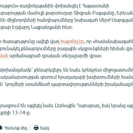
ություն» ռադիոկայանին փոխանցել է Հայաստանի
արության մամուլի քարտուղար Տիգրան Բալայանը, Երեւան
ն միջնորդների հանդիպումները նախագահ Սերժ Սարգսյան
ար Էդվարդ Նալբանդյանի հետ:
ի ծառայությունը ավելի վաղ
հայտնել էր
, որ «համանախագահն
ունակել քննարկումները բազային սկզբունքների հիման վրա
ման
արձանագրած դրական տեղաշարժի վրա»:
ի փոխանցմամբ` քննարկվելու են նաեւ կոնկրետ միջոցառումն
հակամարտության գոտում հրադադարի խախտումների համ
ն` կողմերի ստանձնած պարտավորությունների իրականաց
րագրում են այցելել նաեւ Լեռնային Ղարաբաղ, իսկ նրանց այ
րիլի 13-14-ը:
Հետևեք մեզ
Տպել