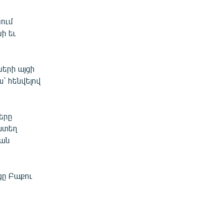
ում
ի եւ
երի այցի
` հենվելով
երը
ատեղ
ման
ցը Բաքու