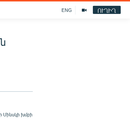
ՈՒՂԻՂ
ENG
ն
ի Մինսկի խմբի