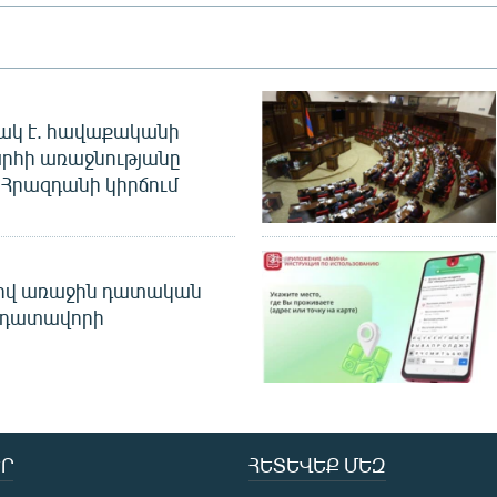
ակ է. հավաքականի
րհի առաջնությանը
Հրազդանի կիրճում
ծով առաջին դատական
 դատավորի
Ր
ՀԵՏԵՎԵՔ ՄԵԶ