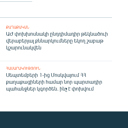
ՔԱՂԱՔԱԿԱՆ
ԱԺ փոխխոսնակի ընդդիմադիր թեկնածուի
վերաբերյալ քննարկումները եկող շաբաթ
կշարունակվեն
ՀԱՍԱՐԱԿՈՒԹՅՈՒՆ
Սեպտեմբերի 1-ից Մոսկվայում ՀՀ
քաղաքացիների համար նոր պարտադիր
պահանջներ կգործեն. ինչ է փոխվում