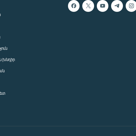
ն
ն
յուն
 խնդիր
ան
նետ