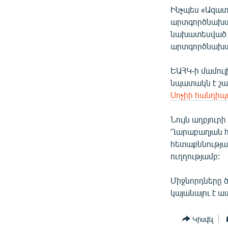
ՄԻՋԱԶԳԱՅԻՆ
Ինչպես «Ազատ
ՄՇԱԿՈՒՅԹ
արտգործնախար
նախատեսված ե
ՍՊՈՐՏ
արտգործնախար
ՄԵԿՆԱԲԱՆՈՒԹՅՈՒՆ
ԵԱՀԿ-ի մամուլ
ՏՏ ԵՒ ԻՆՏԵՐՆԵՏ
նպատակն է շար
ԿՈՐՈՆԱՎԻՐՈՒՍ
Սոչիի հանդիպ
ԱՐԽԻՎ
Նույն աղբյուր
ՏԵՍԱՆՅՈՒԹԵՐ
Ղարաբաղյան 
հետաքննությա
ԲԱՆԱՎԵՃ
ուղղությամբ:
ՁԳՏԵԼՈՎ ԼԱՎԱԳՈՒՅՆԻՆ
Միջնորդները ծ
ՓՈԴՔԱՍԹ
կայանալու է ապ
Կիսվել