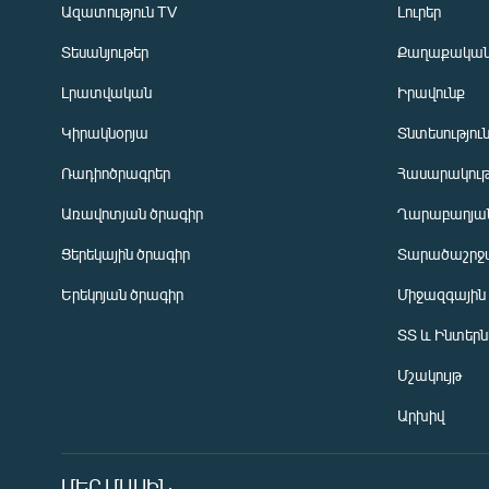
Ազատություն TV
Լուրեր
Տեսանյութեր
Քաղաքակա
Լրատվական
Իրավունք
Կիրակնօրյա
Տնտեսությու
Ռադիոծրագրեր
Հասարակութ
Առավոտյան ծրագիր
Ղարաբաղյան
Ցերեկային ծրագիր
Տարածաշրջ
Հայերեն
Երեկոյան ծրագիր
Միջազգային
English
ՏՏ և Ինտեր
Русский
Մշակույթ
ՀԵՏԵՎԵՔ ՄԵԶ
Արխիվ
ՄԵՐ ՄԱՍԻՆ