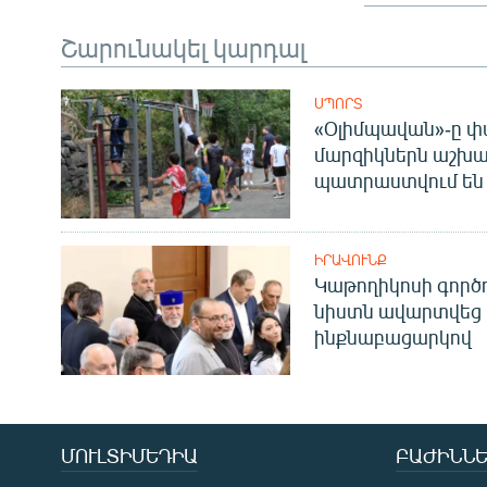
Շարունակել կարդալ
ՍՊՈՐՏ
«Օլիմպավան»-ը փ
մարզիկներն աշխա
պատրաստվում են 
ԻՐԱՎՈՒՆՔ
Կաթողիկոսի գոր
նիստն ավարտվեց
ինքնաբացարկով
ՄՈՒԼՏԻՄԵԴԻԱ
ԲԱԺԻՆՆԵ