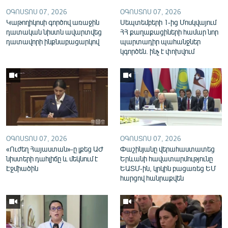
English
ՕԳՈՍՏՈՍ 07, 2026
ՕԳՈՍՏՈՍ 07, 2026
Կաթողիկոսի գործով առաջին
Սեպտեմբերի 1-ից Մոսկվայում
Русский
դատական նիստն ավարտվեց
ՀՀ քաղաքացիների համար նոր
դատավորի ինքնաբացարկով
պարտադիր պահանջներ
կգործեն. ինչ է փոխվում
ՀԵՏԵՎԵՔ ՄԵԶ
«Ազատության» բոլոր կայքերը
ՕԳՈՍՏՈՍ 07, 2026
ՕԳՈՍՏՈՍ 07, 2026
«Ուժեղ Հայաստան»-ը լքեց ԱԺ
Փաշինյանը վերահաստատեց
նիստերի դահլիճը և մեկնում է
Երևանի հավատարմությունը
Էջմիածին
ԵԱՏՄ-ին, կրկին բացառեց ԵՄ
հարցով հանրաքվեն