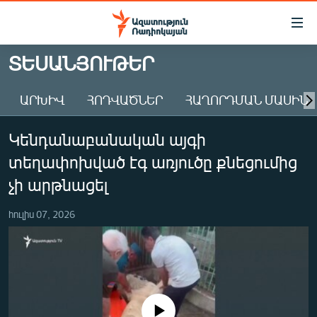
Մատչելիության
հղումներ
Անցնել
ՏԵՍԱՆՅՈՒԹԵՐ
հիմնական
ԱԶԱՏՈՒԹՅՈՒՆ TV
բովանդակությանը
ԱՐԽԻՎ
ՀՈԴՎԱԾՆԵՐ
ՀԱՂՈՐԴՄԱՆ ՄԱՍԻՆ
ՀԱՅԱՍՏԱՆ
Անցնել
հիմնական
ՔԱՂԱՔԱԿԱՆ
Կենդանաբանական այգի
մենյուին
ԸՆՏՐՈՒԹՅՈՒՆՆԵՐ 2026
Որոնում
տեղափոխված էգ առյուծը քնեցումից
ԻՐԱՎՈՒՆՔ
չի արթնացել
ՀԱՍԱՐԱԿՈՒԹՅՈՒՆ
հուլիս 07, 2026
ՏՆՏԵՍՈՒԹՅՈՒՆ
ՂԱՐԱԲԱՂ
ՊԱՏԵՐԱԶՄԻ 6 ՇԱԲԱԹՆԵՐԸ
ՏԱՐԱԾԱՇՐՋԱՆ
No media source currently available