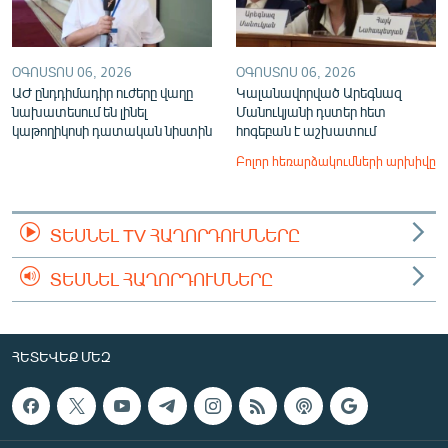
ՕԳՈՍՏՈՍ 06, 2026
ՕԳՈՍՏՈՍ 06, 2026
ԱԺ ընդդիմադիր ուժերը վաղը
Կալանավորված Արեգնազ
նախատեսում են լինել
Մանուկյանի դստեր հետ
կաթողիկոսի դատական նիստին
հոգեբան է աշխատում
Բոլոր հեռարձակումների արխիվը
ՏԵՍՆԵԼ TV ՀԱՂՈՐԴՈՒՄՆԵՐԸ
ՏԵՍՆԵԼ ՀԱՂՈՐԴՈՒՄՆԵՐԸ
ՀԵՏԵՎԵՔ ՄԵԶ