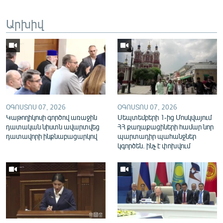
English
Արխիվ
Русский
ՀԵՏԵՎԵՔ ՄԵԶ
ՕԳՈՍՏՈՍ 07, 2026
ՕԳՈՍՏՈՍ 07, 2026
Կաթողիկոսի գործով առաջին
Սեպտեմբերի 1-ից Մոսկվայում
«Ազատության» բոլոր կայքերը
դատական նիստն ավարտվեց
ՀՀ քաղաքացիների համար նոր
դատավորի ինքնաբացարկով
պարտադիր պահանջներ
կգործեն. ինչ է փոխվում