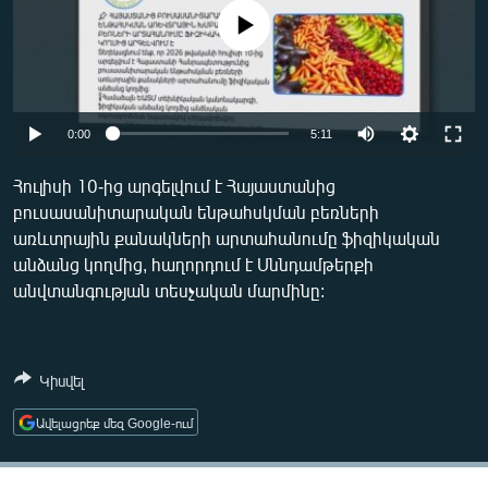
ՄԻՋԱԶԳԱՅԻՆ
No media source currently available
ՄՇԱԿՈՒՅԹ
ՍՊՈՐՏ
Auto
ՄԵԿՆԱԲԱՆՈՒԹՅՈՒՆ
0:00
5:11
240p
ՏՏ ԵՒ ԻՆՏԵՐՆԵՏ
Հուլիսի 10-ից արգելվում է Հայաստանից
բուսասանիտարական ենթահսկման բեռների
360p
ԿՈՐՈՆԱՎԻՐՈՒՍ
առևտրային քանակների արտահանումը ֆիզիկական
480p
ԱՐԽԻՎ
Auto
240p
360p
480p
անձանց կողմից, հաղորդում է Սննդամթերքի
անվտանգության տեսչական մարմինը:
720p
ՏԵՍԱՆՅՈՒԹԵՐ
720p
1080p
1080p
ԲԱՆԱՎԵՃ
ՁԳՏԵԼՈՎ ԼԱՎԱԳՈՒՅՆԻՆ
Կիսվել
ՓՈԴՔԱՍԹ
Ավելացրեք մեզ Google-ում
Հայերեն