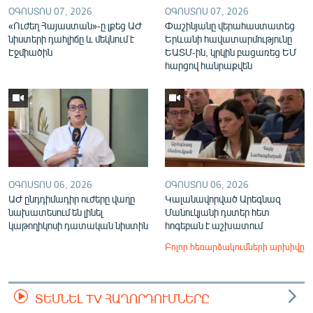
ՕԳՈՍՏՈՍ 07, 2026
ՕԳՈՍՏՈՍ 07, 2026
«Ուժեղ Հայաստան»-ը լքեց ԱԺ
Փաշինյանը վերահաստատեց
նիստերի դահլիճը և մեկնում է
Երևանի հավատարմությունը
Էջմիածին
ԵԱՏՄ-ին, կրկին բացառեց ԵՄ
հարցով հանրաքվեն
ՕԳՈՍՏՈՍ 06, 2026
ՕԳՈՍՏՈՍ 06, 2026
ԱԺ ընդդիմադիր ուժերը վաղը
Կալանավորված Արեգնազ
նախատեսում են լինել
Մանուկյանի դստեր հետ
կաթողիկոսի դատական նիստին
հոգեբան է աշխատում
Բոլոր հեռարձակումների արխիվը
ՏԵՍՆԵԼ TV ՀԱՂՈՐԴՈՒՄՆԵՐԸ