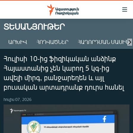
Մատչելիության
հղումներ
Անցնել
ՏԵՍԱՆՅՈՒԹԵՐ
հիմնական
ԱԶԱՏՈՒԹՅՈՒՆ TV
բովանդակությանը
ԱՐԽԻՎ
ՀՈԴՎԱԾՆԵՐ
ՀԱՂՈՐԴՄԱՆ ՄԱՍԻՆ
ՀԱՅԱՍՏԱՆ
Անցնել
հիմնական
ՔԱՂԱՔԱԿԱՆ
Հուլիսի 10-ից ֆիզիկական անձինք
մենյուին
ԸՆՏՐՈՒԹՅՈՒՆՆԵՐ 2026
Որոնում
Հայաստանից չեն կարող 5 կգ-ից
ԻՐԱՎՈՒՆՔ
ավելի միրգ, բանջարեղեն և այլ
ՀԱՍԱՐԱԿՈՒԹՅՈՒՆ
բուսական արտադրանք դուրս հանել
ՏՆՏԵՍՈՒԹՅՈՒՆ
հուլիս 07, 2026
ՂԱՐԱԲԱՂ
ՊԱՏԵՐԱԶՄԻ 6 ՇԱԲԱԹՆԵՐԸ
ՏԱՐԱԾԱՇՐՋԱՆ