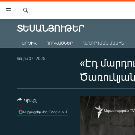
Մատչելիության
հղումներ
Որոնում
Անցնել
ՏԵՍԱՆՅՈՒԹԵՐ
ԱԶԱՏՈՒԹՅՈՒՆ TV
հիմնական
բովանդակությանը
ՀԱՅԱՍՏԱՆ
ԱՐԽԻՎ
ՀՈԴՎԱԾՆԵՐ
ՀԱՂՈՐԴՄԱՆ ՄԱՍԻՆ
Անցնել
ՔԱՂԱՔԱԿԱՆ
հիմնական
մենյուին
հուլիս 07, 2026
«Էդ մարդո
ԸՆՏՐՈՒԹՅՈՒՆՆԵՐ 2026
Որոնում
ԻՐԱՎՈՒՆՔ
Ծառուկյան
ՀԱՍԱՐԱԿՈՒԹՅՈՒՆ
ՏՆՏԵՍՈՒԹՅՈՒՆ
Կիսվել
ՂԱՐԱԲԱՂ
Ավելացրեք մեզ Google-ում
ՊԱՏԵՐԱԶՄԻ 6 ՇԱԲԱԹՆԵՐԸ
ՏԱՐԱԾԱՇՐՋԱՆ