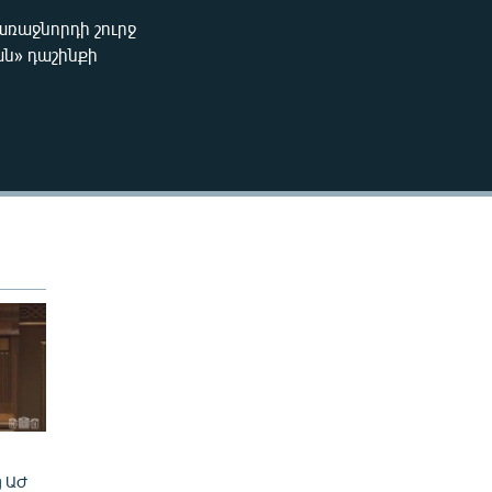
240p
առաջնորդի շուրջ
EMBED
ան» դաշինքի
360p
480p
720p
1080p
480p
ց ԱԺ