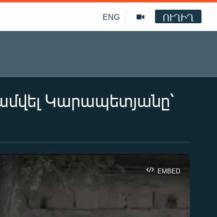
ՈՒՂԻՂ
ENG
 Սամվել Կարապետյանը՝
EMBED