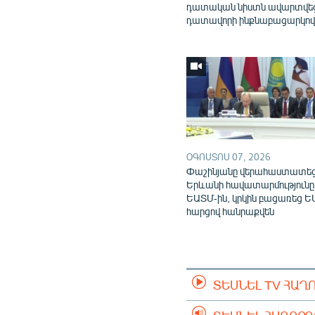
դատական նիստն ավարտվե
դատավորի ինքնաբացարկո
ՕԳՈՍՏՈՍ 07, 2026
Փաշինյանը վերահաստատե
Երևանի հավատարմությունը
ԵԱՏՄ-ին, կրկին բացառեց Ե
հարցով հանրաքվեն
ՏԵՍՆԵԼ TV ՀԱՂ