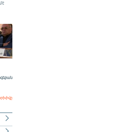
մ է
ոգեբան
արխիվը