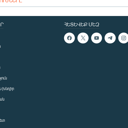
ԴՈՒՄՆԵՐԸ
Ր
ՀԵՏԵՎԵՔ ՄԵԶ
ն
ն
յուն
 խնդիր
ան
նետ