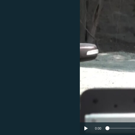
ՄԻՋԱԶԳԱՅԻՆ
ՄՇԱԿՈՒՅԹ
ՍՊՈՐՏ
ՄԵԿՆԱԲԱՆՈՒԹՅՈՒՆ
ՏՏ ԵՒ ԻՆՏԵՐՆԵՏ
ԿՈՐՈՆԱՎԻՐՈՒՍ
ԱՐԽԻՎ
ՏԵՍԱՆՅՈՒԹԵՐ
ԲԱՆԱՎԵՃ
ՁԳՏԵԼՈՎ ԼԱՎԱԳՈՒՅՆԻՆ
ՓՈԴՔԱՍԹ
0:00