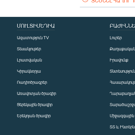
ՏԵՍՆԵԼ ՀԱՂՈՐ
ՄՈՒԼՏԻՄԵԴԻԱ
ԲԱԺԻՆՆԵ
Ազատություն TV
Լուրեր
Տեսանյութեր
Քաղաքակա
Լրատվական
Իրավունք
Կիրակնօրյա
Տնտեսությու
Ռադիոծրագրեր
Հասարակութ
Առավոտյան ծրագիր
Ղարաբաղյան
Ցերեկային ծրագիր
Տարածաշրջ
Հայերեն
Երեկոյան ծրագիր
Միջազգային
English
ՏՏ և Ինտեր
Русский