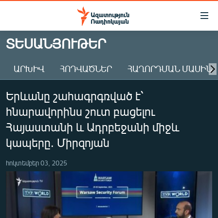
Մատչելիության
հղումներ
Անցնել
ՏԵՍԱՆՅՈՒԹԵՐ
հիմնական
ԱԶԱՏՈՒԹՅՈՒՆ TV
բովանդակությանը
ԱՐԽԻՎ
ՀՈԴՎԱԾՆԵՐ
ՀԱՂՈՐԴՄԱՆ ՄԱՍԻՆ
ՀԱՅԱՍՏԱՆ
Անցնել
հիմնական
ՔԱՂԱՔԱԿԱՆ
Երևանը շահագրգռված է՝
մենյուին
ԸՆՏՐՈՒԹՅՈՒՆՆԵՐ 2026
Որոնում
հնարավորինս շուտ բացելու
ԻՐԱՎՈՒՆՔ
Հայաստանի և Ադրբեջանի միջև
ՀԱՍԱՐԱԿՈՒԹՅՈՒՆ
կապերը. Միրզոյան
ՏՆՏԵՍՈՒԹՅՈՒՆ
հոկտեմբեր 03, 2025
ՂԱՐԱԲԱՂ
ՊԱՏԵՐԱԶՄԻ 6 ՇԱԲԱԹՆԵՐԸ
ՏԱՐԱԾԱՇՐՋԱՆ