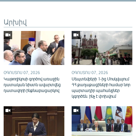
English
Русский
Արխիվ
ՀԵՏԵՎԵՔ ՄԵԶ
ՕԳՈՍՏՈՍ 07, 2026
ՕԳՈՍՏՈՍ 07, 2026
«Ազատության» բոլոր կայքերը
Կաթողիկոսի գործով առաջին
Սեպտեմբերի 1-ից Մոսկվայում
դատական նիստն ավարտվեց
ՀՀ քաղաքացիների համար նոր
դատավորի ինքնաբացարկով
պարտադիր պահանջներ
կգործեն. ինչ է փոխվում