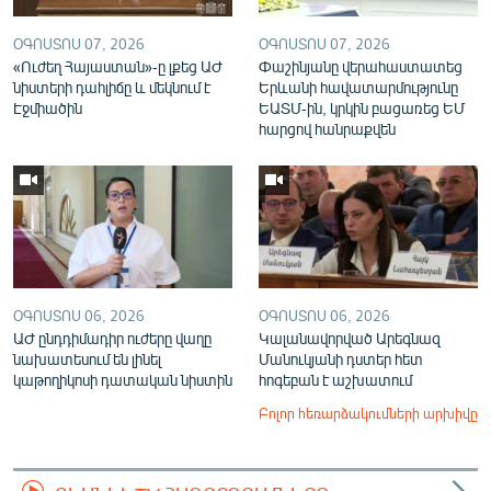
ՕԳՈՍՏՈՍ 07, 2026
ՕԳՈՍՏՈՍ 07, 2026
«Ուժեղ Հայաստան»-ը լքեց ԱԺ
Փաշինյանը վերահաստատեց
նիստերի դահլիճը և մեկնում է
Երևանի հավատարմությունը
Էջմիածին
ԵԱՏՄ-ին, կրկին բացառեց ԵՄ
հարցով հանրաքվեն
ՕԳՈՍՏՈՍ 06, 2026
ՕԳՈՍՏՈՍ 06, 2026
ԱԺ ընդդիմադիր ուժերը վաղը
Կալանավորված Արեգնազ
նախատեսում են լինել
Մանուկյանի դստեր հետ
կաթողիկոսի դատական նիստին
հոգեբան է աշխատում
Բոլոր հեռարձակումների արխիվը