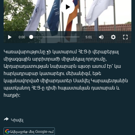
ՄԻՋԱԶԳԱՅԻՆ
No media source currently available
ՄՇԱԿՈՒՅԹ
ՍՊՈՐՏ
Auto
ՄԵԿՆԱԲԱՆՈՒԹՅՈՒՆ
0:00
5:01
240p
ՏՏ ԵՒ ԻՆՏԵՐՆԵՏ
Կառավարությունը չի կատարում ՀԷՑ-ի վերաբերյալ
միջազգային արբիտրաժի միջանկյալ որոշումը,
360p
ԿՈՐՈՆԱՎԻՐՈՒՍ
Արդարադատության նախարարն այսօր ասում էր՝ կա
480p
ԱՐԽԻՎ
Auto
240p
360p
480p
հարկադրաբար կատարելու մեխանիզմ, եթե
կալանավորված միլիարդատեր Սամվել Կարապետյանին
720p
ՏԵՍԱՆՅՈՒԹԵՐ
720p
1080p
պատկանող ՀԷՑ-ը դիմի հայաստանյան դատարան և
1080p
ԲԱՆԱՎԵՃ
հաղթի:
ՁԳՏԵԼՈՎ ԼԱՎԱԳՈՒՅՆԻՆ
ՓՈԴՔԱՍԹ
Կիսվել
Հայերեն
Ավելացրեք մեզ Google-ում