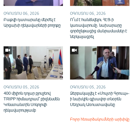
ՕԳՈՍՏՈՍ 06, 2026
ՕԳՈՍՏՈՍ 06, 2026
Բաքվի դատարանը մերժել է
Ո՞ւմ է հանձնվելու ՀԷՑ-ի
Արցախի ղեկավարների բողոքը
կառավարումը. նախարարը
գործընթացից մանրամասներ է
ներկայացրել
ՕԳՈՍՏՈՍ 05, 2026
ՕԳՈՍՏՈՍ 05, 2026
400 միլիոն դոլար բյուջեով
Ձերբակալվել է «Մուլտի Գրուպ»-
TRIPP հիմնադրամ՝ բիզնեսմեն
ի նախկին գլխավոր տնօրեն
Կոնստանտին Սոկոլովի
Սեդրակ Առուստամյանը
ղեկավարությամբ
Բոլոր հեռարձակումների արխիվը