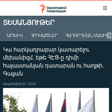
Մատչելիության
հղումներ
Անցնել
ՏԵՍԱՆՅՈՒԹԵՐ
հիմնական
ԱԶԱՏՈՒԹՅՈՒՆ TV
բովանդակությանը
ԱՐԽԻՎ
ՀՈԴՎԱԾՆԵՐ
ՀԱՂՈՐԴՄԱՆ ՄԱՍԻՆ
ՀԱՅԱՍՏԱՆ
Անցնել
հիմնական
ՔԱՂԱՔԱԿԱՆ
Կա հարկադրաբար կատարելու
մենյուին
ԸՆՏՐՈՒԹՅՈՒՆՆԵՐ 2026
Որոնում
մեխանիզմ, եթե ՀԷՑ-ը դիմի
ԻՐԱՎՈՒՆՔ
հայաստանյան դատարան ու հաղթի.
ՀԱՍԱՐԱԿՈՒԹՅՈՒՆ
Գալյան
ՏՆՏԵՍՈՒԹՅՈՒՆ
սեպտեմբեր 03, 2025
ՂԱՐԱԲԱՂ
ՊԱՏԵՐԱԶՄԻ 6 ՇԱԲԱԹՆԵՐԸ
ՏԱՐԱԾԱՇՐՋԱՆ