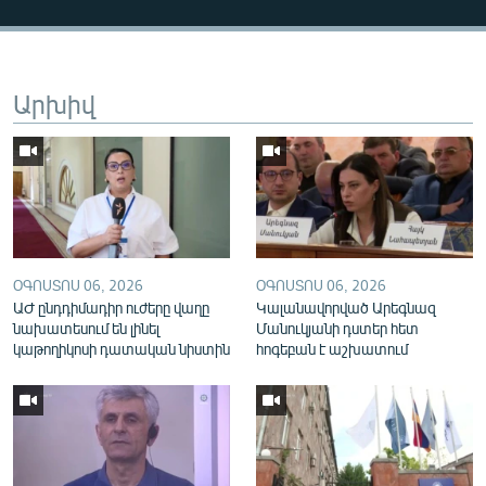
English
Русский
Արխիվ
ՀԵՏԵՎԵՔ ՄԵԶ
«Ազատության» բոլոր կայքերը
ՕԳՈՍՏՈՍ 06, 2026
ՕԳՈՍՏՈՍ 06, 2026
ԱԺ ընդդիմադիր ուժերը վաղը
Կալանավորված Արեգնազ
նախատեսում են լինել
Մանուկյանի դստեր հետ
կաթողիկոսի դատական նիստին
հոգեբան է աշխատում