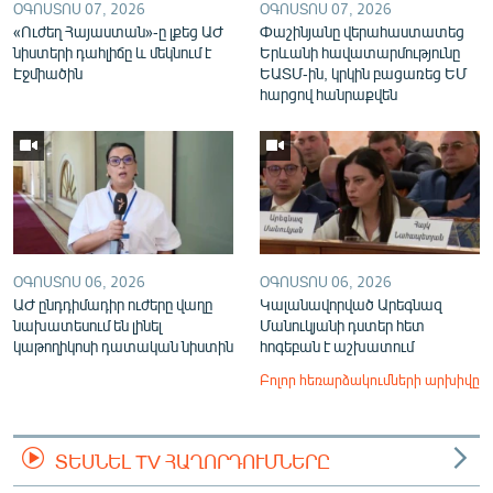
ՕԳՈՍՏՈՍ 07, 2026
ՕԳՈՍՏՈՍ 07, 2026
«Ուժեղ Հայաստան»-ը լքեց ԱԺ
Փաշինյանը վերահաստատեց
նիստերի դահլիճը և մեկնում է
Երևանի հավատարմությունը
Էջմիածին
ԵԱՏՄ-ին, կրկին բացառեց ԵՄ
հարցով հանրաքվեն
ՕԳՈՍՏՈՍ 06, 2026
ՕԳՈՍՏՈՍ 06, 2026
ԱԺ ընդդիմադիր ուժերը վաղը
Կալանավորված Արեգնազ
նախատեսում են լինել
Մանուկյանի դստեր հետ
կաթողիկոսի դատական նիստին
հոգեբան է աշխատում
Բոլոր հեռարձակումների արխիվը
ՏԵՍՆԵԼ TV ՀԱՂՈՐԴՈՒՄՆԵՐԸ