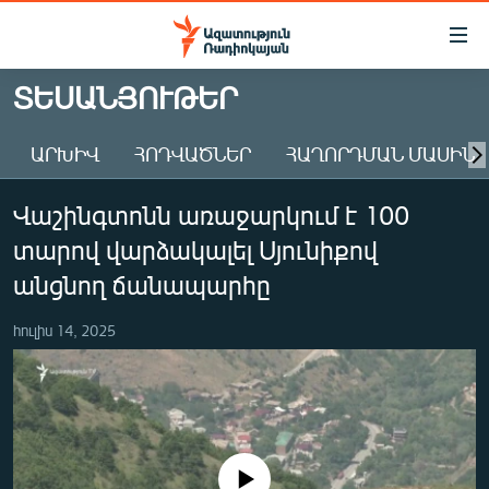
Մատչելիության
հղումներ
Անցնել
ՏԵՍԱՆՅՈՒԹԵՐ
հիմնական
ԱԶԱՏՈՒԹՅՈՒՆ TV
բովանդակությանը
ԱՐԽԻՎ
ՀՈԴՎԱԾՆԵՐ
ՀԱՂՈՐԴՄԱՆ ՄԱՍԻՆ
ՀԱՅԱՍՏԱՆ
Անցնել
հիմնական
ՔԱՂԱՔԱԿԱՆ
Վաշինգտոնն առաջարկում է 100
մենյուին
ԸՆՏՐՈՒԹՅՈՒՆՆԵՐ 2026
Որոնում
տարով վարձակալել Սյունիքով
ԻՐԱՎՈՒՆՔ
անցնող ճանապարհը
ՀԱՍԱՐԱԿՈՒԹՅՈՒՆ
հուլիս 14, 2025
ՏՆՏԵՍՈՒԹՅՈՒՆ
ՂԱՐԱԲԱՂ
ՊԱՏԵՐԱԶՄԻ 6 ՇԱԲԱԹՆԵՐԸ
ՏԱՐԱԾԱՇՐՋԱՆ
No media source currently available