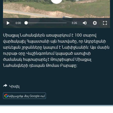
ՄԻՋԱԶԳԱՅԻՆ
ՄՇԱԿՈՒՅԹ
ՍՊՈՐՏ
Auto
0:00
3:26
ՄԵԿՆԱԲԱՆՈՒԹՅՈՒՆ
240p
Միացյալ Նահանգներն առաջարկում է 100 տարով
ՏՏ ԵՒ ԻՆՏԵՐՆԵՏ
վարձակալել Հայաստանի այն հատվածը, որ Ադրբեջանի
360p
արևելյան շրջանները կապում է Նախիջևանին։ Այս մասին
ԿՈՐՈՆԱՎԻՐՈՒՍ
480p
Auto
240p
360p
480p
ուրբաթ օրը Վաշինգտոնում կայացած ասուլիսի
ԱՐԽԻՎ
ժամանակ հայտարարել է Թուրքիայում Միացյալ
720p
720p
1080p
Նահանգների դեսպան Թոմաս Բարաքը։
ՏԵՍԱՆՅՈՒԹԵՐ
1080p
ԲԱՆԱՎԵՃ
ՁԳՏԵԼՈՎ ԼԱՎԱԳՈՒՅՆԻՆ
Կիսվել
ՓՈԴՔԱՍԹ
Ավելացրեք մեզ Google-ում
Հայերեն