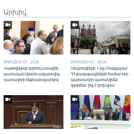
English
Արխիվ
Русский
ՀԵՏԵՎԵՔ ՄԵԶ
ՕԳՈՍՏՈՍ 07, 2026
ՕԳՈՍՏՈՍ 07, 2026
Կաթողիկոսի գործով առաջին
Սեպտեմբերի 1-ից Մոսկվայում
«Ազատության» բոլոր կայքերը
դատական նիստն ավարտվեց
ՀՀ քաղաքացիների համար նոր
դատավորի ինքնաբացարկով
պարտադիր պահանջներ
կգործեն. ինչ է փոխվում