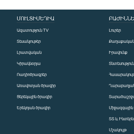
ՄՈՒԼՏԻՄԵԴԻԱ
ԲԱԺԻՆՆԵ
Ազատություն TV
Լուրեր
Տեսանյութեր
Քաղաքակա
Լրատվական
Իրավունք
Կիրակնօրյա
Տնտեսությու
Ռադիոծրագրեր
Հասարակութ
Առավոտյան ծրագիր
Ղարաբաղյան
Ցերեկային ծրագիր
Տարածաշրջ
Հայերեն
Երեկոյան ծրագիր
Միջազգային
English
ՏՏ և Ինտեր
Русский
Մշակույթ