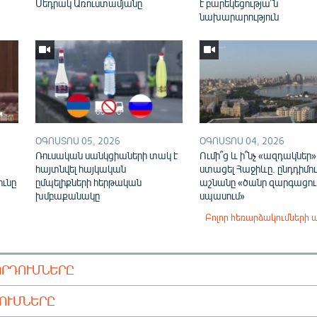
Սեդրակ Առուստամյանը
է բարեկեցությա՞ն
նախարարություն
ՕԳՈՍՏՈՍ 05, 2026
ՕԳՈՍՏՈՍ 04, 2026
Ռուսական սանկցիաների տակ է
Ումի՞ց և ի՞նչ «ազդակներ»
,
հայտնվել հայկական
ստացել Հաջիևը. ընդդիմու
ունը
ըմպելիքների հերթական
աշնանը «ծանր զարգացում
խմբաքանակը
սպասում»
Բոլոր հեռարձակումների 
ՈՐԴՈՒՄՆԵՐԸ
ԴՈՒՄՆԵՐԸ