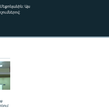
240p
լքոնյանին: Այս
EMBED
շումներով։
360p
480p
720p
1080p
480p
նք
ռնում