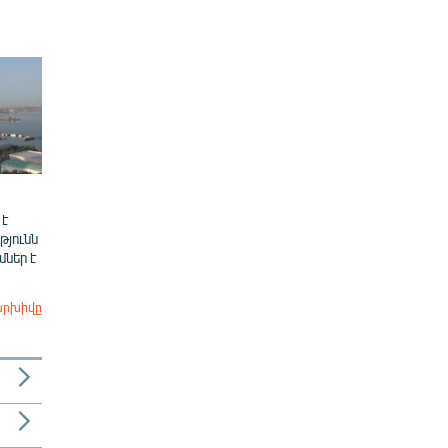
 է
թյունն
ներ է
արխիվը