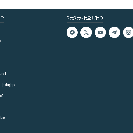
Ր
ՀԵՏԵՎԵՔ ՄԵԶ
ն
ն
յուն
 խնդիր
ան
նետ