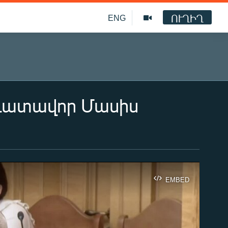
ՈՒՂԻՂ
ENG
 դատավոր Մասիս
EMBED