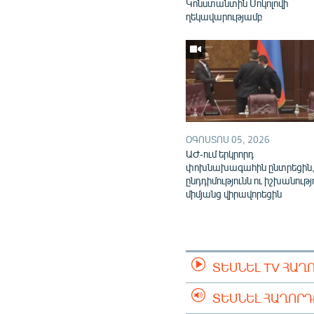
Կոնստանտին Սոկոլովի
ղեկավարությամբ
ՕԳՈՍՏՈՍ 05, 2026
ԱԺ-ում երկրորդ
փոխնախագահին ընտրեցին
ընդդիմությունն ու իշխանությ
միմյանց վիրավորեցին
ՏԵՍՆԵԼ TV ՀԱՂ
ՏԵՍՆԵԼ ՀԱՂՈՐ