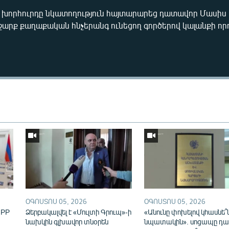
խորհուրդը նկատողություն հայտարարեց դատավոր Մասիս Մե
շարք քաղաքական հնչերանգ ունեցող գործերով կալանքի որո
Auto
240p
360p
720p
1080p
ՕԳՈՍՏՈՍ 05, 2026
ՕԳՈՍՏՈՍ 05, 2026
IPP
Ձերբակալվել է «Մուլտի Գրուպ»-ի
«Անունը փոխելով կհասնե՞
նախկին գլխավոր տնօրեն
նպատակին». սոցապը դա