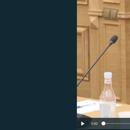
ՄԻՋԱԶԳԱՅԻՆ
ՄՇԱԿՈՒՅԹ
ՍՊՈՐՏ
ՄԵԿՆԱԲԱՆՈՒԹՅՈՒՆ
ՏՏ ԵՒ ԻՆՏԵՐՆԵՏ
ԿՈՐՈՆԱՎԻՐՈՒՍ
ԱՐԽԻՎ
ՏԵՍԱՆՅՈՒԹԵՐ
ԲԱՆԱՎԵՃ
ՁԳՏԵԼՈՎ ԼԱՎԱԳՈՒՅՆԻՆ
ՓՈԴՔԱՍԹ
0:00