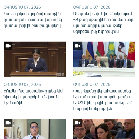
English
ՕԳՈՍՏՈՍ 07, 2026
ՕԳՈՍՏՈՍ 07, 2026
Կաթողիկոսի գործով առաջին
Սեպտեմբերի 1-ից Մոսկվայում
Русский
դատական նիստն ավարտվեց
ՀՀ քաղաքացիների համար նոր
դատավորի ինքնաբացարկով
պարտադիր պահանջներ
կգործեն. ինչ է փոխվում
ՀԵՏԵՎԵՔ ՄԵԶ
«Ազատության» բոլոր կայքերը
ՕԳՈՍՏՈՍ 07, 2026
ՕԳՈՍՏՈՍ 07, 2026
«Ուժեղ Հայաստան»-ը լքեց ԱԺ
Փաշինյանը վերահաստատեց
նիստերի դահլիճը և մեկնում է
Երևանի հավատարմությունը
Էջմիածին
ԵԱՏՄ-ին, կրկին բացառեց ԵՄ
հարցով հանրաքվեն