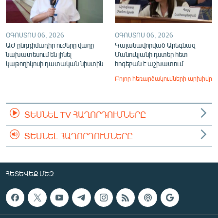
ՕԳՈՍՏՈՍ 06, 2026
ՕԳՈՍՏՈՍ 06, 2026
ԱԺ ընդդիմադիր ուժերը վաղը
Կալանավորված Արեգնազ
նախատեսում են լինել
Մանուկյանի դստեր հետ
կաթողիկոսի դատական նիստին
հոգեբան է աշխատում
Բոլոր հեռարձակումների արխիվը
ՏԵՍՆԵԼ TV ՀԱՂՈՐԴՈՒՄՆԵՐԸ
ՏԵՍՆԵԼ ՀԱՂՈՐԴՈՒՄՆԵՐԸ
ՀԵՏԵՎԵՔ ՄԵԶ