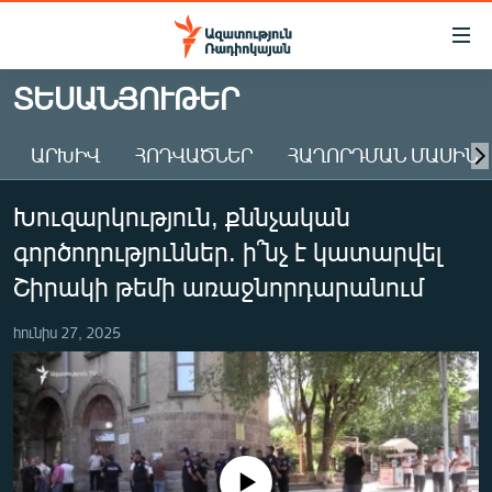
Մատչելիության
հղումներ
Անցնել
ՏԵՍԱՆՅՈՒԹԵՐ
հիմնական
ԱԶԱՏՈՒԹՅՈՒՆ TV
բովանդակությանը
ԱՐԽԻՎ
ՀՈԴՎԱԾՆԵՐ
ՀԱՂՈՐԴՄԱՆ ՄԱՍԻՆ
ՀԱՅԱՍՏԱՆ
Անցնել
հիմնական
ՔԱՂԱՔԱԿԱՆ
Խուզարկություն, քննչական
մենյուին
ԸՆՏՐՈՒԹՅՈՒՆՆԵՐ 2026
Որոնում
գործողություններ. ի՞նչ է կատարվել
ԻՐԱՎՈՒՆՔ
Շիրակի թեմի առաջնորդարանում
ՀԱՍԱՐԱԿՈՒԹՅՈՒՆ
հունիս 27, 2025
ՏՆՏԵՍՈՒԹՅՈՒՆ
ՂԱՐԱԲԱՂ
ՊԱՏԵՐԱԶՄԻ 6 ՇԱԲԱԹՆԵՐԸ
ՏԱՐԱԾԱՇՐՋԱՆ
No media source currently available