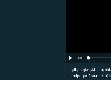
Հայերեն
English
Русский
ՀԵՏԵՎԵՔ ՄԵԶ
0:00
«Ազատության» բոլոր կայքերը
Կողմերը դեռ չեն հայտնե
Ստամբուլում համաձայնե
բանակցությունները դեռ