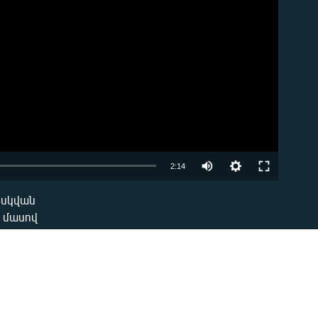
Auto
2:14
240p
Մոսկվան
EMBED
դ մասով
360p
480p
720p
1080p