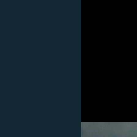
ՄԻՋԱԶԳԱՅԻՆ
ՄՇԱԿՈՒՅԹ
ՍՊՈՐՏ
ՄԵԿՆԱԲԱՆՈՒԹՅՈՒՆ
ՏՏ ԵՒ ԻՆՏԵՐՆԵՏ
ԿՈՐՈՆԱՎԻՐՈՒՍ
ԱՐԽԻՎ
ՏԵՍԱՆՅՈՒԹԵՐ
ԲԱՆԱՎԵՃ
ՁԳՏԵԼՈՎ ԼԱՎԱԳՈՒՅՆԻՆ
ՓՈԴՔԱՍԹ