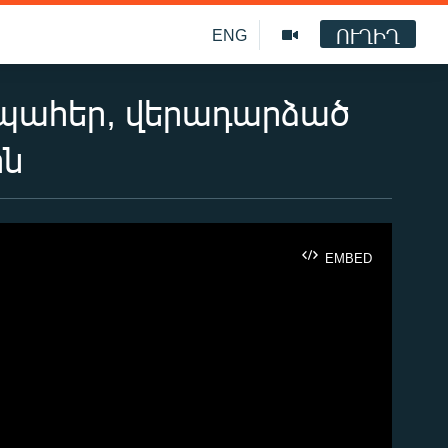
ՈՒՂԻՂ
ENG
քի պահեր, վերադարձած
ին
EMBED