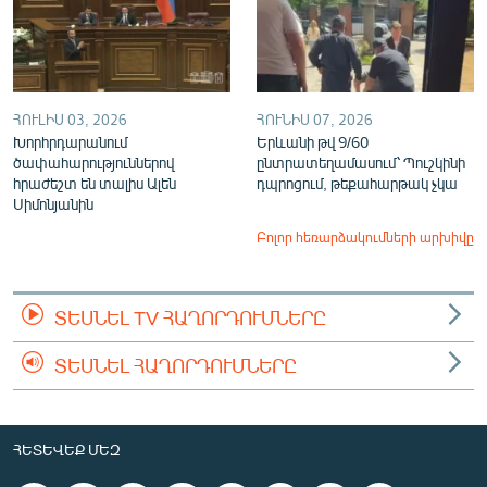
ՀՈՒԼԻՍ 03, 2026
ՀՈՒՆԻՍ 07, 2026
Խորհրդարանում
Երևանի թվ 9/60
ծափահարություններով
ընտրատեղամասում՝ Պուշկինի
հրաժեշտ են տալիս Ալեն
դպրոցում, թեքահարթակ չկա
Սիմոնյանին
Բոլոր հեռարձակումների արխիվը
ՏԵՍՆԵԼ TV ՀԱՂՈՐԴՈՒՄՆԵՐԸ
ՏԵՍՆԵԼ ՀԱՂՈՐԴՈՒՄՆԵՐԸ
ՀԵՏԵՎԵՔ ՄԵԶ