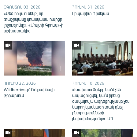
English
ՕԳՈՍՏՈՍ 03, 2026
ՀՈՒԼԻՍ 31, 2026
«Մեծ հույս ունենք, որ
Լիպարիտ Դրմեյան
Русский
Փաշինյանը կհասկանա հարցի
լրջությունը». «Մուլտի Գրուպ»-ի
աշխատակից
ՀԵՏԵՎԵՔ ՄԵԶ
«Ազատության» բոլոր կայքերը
ՀՈՒԼԻՍ 22, 2026
ՀՈՒԼԻՍ 10, 2026
Wildberries-ը՝ Ուկրաինայի
«Խախտուﬓերը կա՛մ չեն
թիրախում
ապացուցվել, կա՛մ իրենց
ծավալով և ազդեցությամբ չեն
կարող կասկածի տակ դնել
ընտրությունների
լեգիտիմությունը». ՍԴ