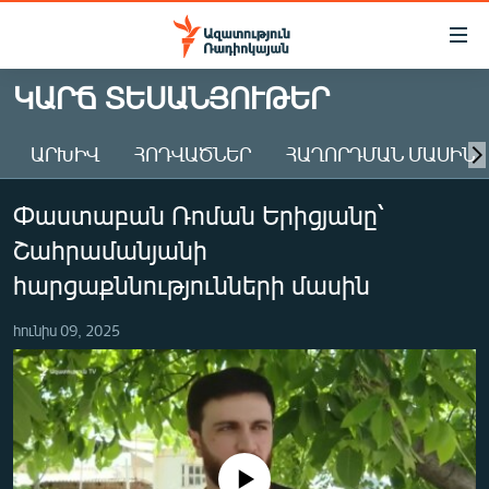
Մատչելիության
հղումներ
Անցնել
ԿԱՐՃ ՏԵՍԱՆՅՈՒԹԵՐ
հիմնական
ԱԶԱՏՈՒԹՅՈՒՆ TV
բովանդակությանը
ԱՐԽԻՎ
ՀՈԴՎԱԾՆԵՐ
ՀԱՂՈՐԴՄԱՆ ՄԱՍԻՆ
ՀԱՅԱՍՏԱՆ
Անցնել
հիմնական
ՔԱՂԱՔԱԿԱՆ
Փաստաբան Ռոման Երիցյանը՝
մենյուին
ԸՆՏՐՈՒԹՅՈՒՆՆԵՐ 2026
Որոնում
Շահրամանյանի
ԻՐԱՎՈՒՆՔ
հարցաքննությունների մասին
ՀԱՍԱՐԱԿՈՒԹՅՈՒՆ
հունիս 09, 2025
ՏՆՏԵՍՈՒԹՅՈՒՆ
ՂԱՐԱԲԱՂ
ՊԱՏԵՐԱԶՄԻ 6 ՇԱԲԱԹՆԵՐԸ
ՏԱՐԱԾԱՇՐՋԱՆ
No media source currently available