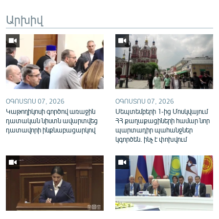
English
Արխիվ
Русский
ՀԵՏԵՎԵՔ ՄԵԶ
ՕԳՈՍՏՈՍ 07, 2026
ՕԳՈՍՏՈՍ 07, 2026
Կաթողիկոսի գործով առաջին
Սեպտեմբերի 1-ից Մոսկվայում
«Ազատության» բոլոր կայքերը
դատական նիստն ավարտվեց
ՀՀ քաղաքացիների համար նոր
դատավորի ինքնաբացարկով
պարտադիր պահանջներ
կգործեն. ինչ է փոխվում