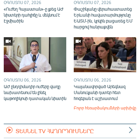
ՕԳՈՍՏՈՍ 07, 2026
ՕԳՈՍՏՈՍ 07, 2026
«Ուժեղ Հայաստան»-ը լքեց ԱԺ
Փաշինյանը վերահաստատեց
նիստերի դահլիճը և մեկնում է
Երևանի հավատարմությունը
Էջմիածին
ԵԱՏՄ-ին, կրկին բացառեց ԵՄ
հարցով հանրաքվեն
ՕԳՈՍՏՈՍ 06, 2026
ՕԳՈՍՏՈՍ 06, 2026
ԱԺ ընդդիմադիր ուժերը վաղը
Կալանավորված Արեգնազ
նախատեսում են լինել
Մանուկյանի դստեր հետ
կաթողիկոսի դատական նիստին
հոգեբան է աշխատում
Բոլոր հեռարձակումների արխիվը
ՏԵՍՆԵԼ TV ՀԱՂՈՐԴՈՒՄՆԵՐԸ