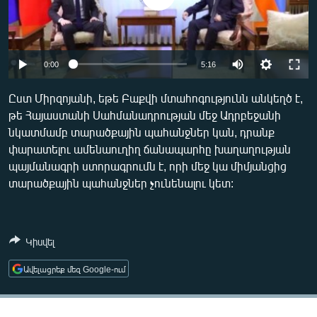
ՄԻՋԱԶԳԱՅԻՆ
ՄՇԱԿՈՒՅԹ
ՍՊՈՐՏ
Auto
0:00
5:16
ՄԵԿՆԱԲԱՆՈՒԹՅՈՒՆ
240p
Ըստ Միրզոյանի, եթե Բաքվի մտահոգությունն անկեղծ է,
ՏՏ ԵՒ ԻՆՏԵՐՆԵՏ
թե Հայաստանի Սահմանադրության մեջ Ադրբեջանի
360p
նկատմամբ տարածքային պահանջներ կան, դրանք
ԿՈՐՈՆԱՎԻՐՈՒՍ
480p
Auto
240p
360p
480p
փարատելու ամենաուղիղ ճանապարհը խաղաղության
ԱՐԽԻՎ
պայմանագրի ստորագրումն է, որի մեջ կա միմյանցից
720p
720p
1080p
տարածքային պահանջներ չունենալու կետ:
ՏԵՍԱՆՅՈՒԹԵՐ
1080p
ԲԱՆԱՎԵՃ
ՁԳՏԵԼՈՎ ԼԱՎԱԳՈՒՅՆԻՆ
Կիսվել
ՓՈԴՔԱՍԹ
Ավելացրեք մեզ Google-ում
Հայերեն