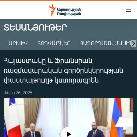
Մատչելիության
հղումներ
Անցնել
ՏԵՍԱՆՅՈՒԹԵՐ
հիմնական
ԱԶԱՏՈՒԹՅՈՒՆ TV
բովանդակությանը
ԱՐԽԻՎ
ՀՈԴՎԱԾՆԵՐ
ՀԱՂՈՐԴՄԱՆ ՄԱՍԻՆ
ՀԱՅԱՍՏԱՆ
Անցնել
հիմնական
ՔԱՂԱՔԱԿԱՆ
Հայաստանը և Ֆրանսիան
մենյուին
ԸՆՏՐՈՒԹՅՈՒՆՆԵՐ 2026
Որոնում
ռազմավարական գործընկերության
ԻՐԱՎՈՒՆՔ
փաստաթուղթ կստորագրեն
ՀԱՍԱՐԱԿՈՒԹՅՈՒՆ
մայիս 26, 2025
ՏՆՏԵՍՈՒԹՅՈՒՆ
ՂԱՐԱԲԱՂ
ՊԱՏԵՐԱԶՄԻ 6 ՇԱԲԱԹՆԵՐԸ
ՏԱՐԱԾԱՇՐՋԱՆ
No media source currently available