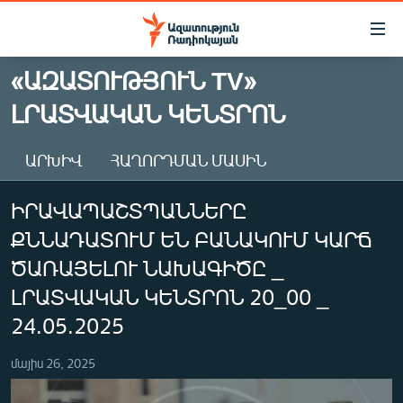
Մատչելիության
հղումներ
Անցնել
«ԱԶԱՏՈՒԹՅՈՒՆ TV»
հիմնական
ԱԶԱՏՈՒԹՅՈՒՆ TV
ԼՐԱՏՎԱԿԱՆ ԿԵՆՏՐՈՆ
բովանդակությանը
ՀԱՅԱՍՏԱՆ
Անցնել
հիմնական
ՔԱՂԱՔԱԿԱՆ
ԱՐԽԻՎ
ՀԱՂՈՐԴՄԱՆ ՄԱՍԻՆ
մենյուին
ԸՆՏՐՈՒԹՅՈՒՆՆԵՐ 2026
Որոնում
ԻՐԱՎԱՊԱՇՏՊԱՆՆԵՐԸ
ԻՐԱՎՈՒՆՔ
ՔՆՆԱԴԱՏՈՒՄ ԵՆ ԲԱՆԱԿՈՒՄ ԿԱՐՃ
ՀԱՍԱՐԱԿՈՒԹՅՈՒՆ
ԾԱՌԱՅԵԼՈՒ ՆԱԽԱԳԻԾԸ _
ՏՆՏԵՍՈՒԹՅՈՒՆ
ԼՐԱՏՎԱԿԱՆ ԿԵՆՏՐՈՆ 20_00 _
24.05.2025
ՂԱՐԱԲԱՂ
ՊԱՏԵՐԱԶՄԻ 6 ՇԱԲԱԹՆԵՐԸ
մայիս 26, 2025
ՏԱՐԱԾԱՇՐՋԱՆ