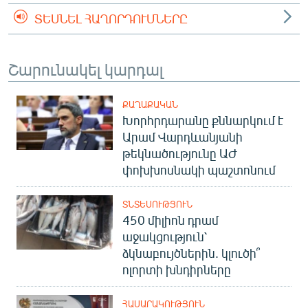
ՏԵՍՆԵԼ ՀԱՂՈՐԴՈՒՄՆԵՐԸ
Շարունակել կարդալ
ՔԱՂԱՔԱԿԱՆ
Խորհրդարանը քննարկում է
Արամ Վարդևանյանի
թեկնածությունը ԱԺ
փոխխոսնակի պաշտոնում
ՏՆՏԵՍՈՒԹՅՈՒՆ
450 միլիոն դրամ
աջակցություն՝
ձկնաբույծներին. կլուծի՞
ոլորտի խնդիրները
ՀԱՍԱՐԱԿՈՒԹՅՈՒՆ