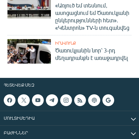
«Առյուծ եմ տեսնում,
ասոցացնում եմ Ծառուկյանի
ընկերությունների հետ».
«Կենտրոն» TV-ն տուգանվեց
ԻՐԱՎՈՒՆՔ
Ծառուկյանին նոր՝ 3-րդ
մեղադրանքն է առաջադրվել
ՀԵՏԵՎԵՔ ՄԵԶ
ՄՈՒԼՏԻՄԵԴԻԱ
ԲԱԺԻՆՆԵՐ