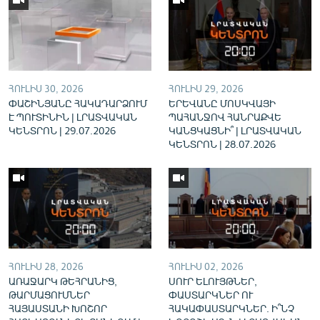
English
Русский
ՀԵՏԵՎԵՔ ՄԵԶ
ՀՈՒԼԻՍ 30, 2026
ՀՈՒԼԻՍ 29, 2026
ՓԱՇԻՆՅԱՆԸ ՀԱԿԱԴԱՐՁՈՒՄ
ԵՐԵՎԱՆԸ ՄՈՍԿՎԱՅԻ
Է ՊՈՒՏԻՆԻՆ | ԼՐԱՏՎԱԿԱՆ
ՊԱՀԱՆՋՈՎ ՀԱՆՐԱՔՎԵ
ԿԵՆՏՐՈՆ | 29.07.2026
ԿԱՆՑԿԱՑՆԻ՞ | ԼՐԱՏՎԱԿԱՆ
ԿԵՆՏՐՈՆ | 28.07.2026
«Ազատության» բոլոր կայքերը
ՀՈՒԼԻՍ 28, 2026
ՀՈՒԼԻՍ 02, 2026
ԱՌԱՋԱՐԿ ԹԵՀՐԱՆԻՑ,
ՍՈՒՐ ԵԼՈՒՅԹՆԵՐ,
ԹԱՐՄԱՑՈՒՄՆԵՐ
ՓԱՍՏԱՐԿՆԵՐ ՈՒ
ՀԱՅԱՍՏԱՆԻ ԽՈՇՈՐ
ՀԱԿԱՓԱՍՏԱՐԿՆԵՐ. Ի՞ՆՉ