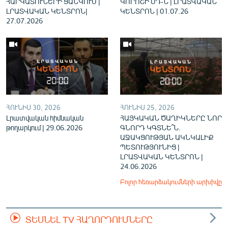
ՀԱՐԿԱՏՈՒՆԵՐԻ ՑԱՆԿՈՒՄ |
ԿՈՐՈՇԻ ՍԴ-Ն | ԼՐԱՏՎԱԿԱՆ
ԼՐԱՏՎԱԿԱՆ ԿԵՆՏՐՈՆ|
ԿԵՆՏՐՈՆ | 01.07.26
27.07.2026
ՀՈՒՆԻՍ 30, 2026
ՀՈՒՆԻՍ 25, 2026
Լրատվական հիմնական
ՀԱՅԿԱԿԱՆ ԾԱՂԻԿՆԵՐԸ ՆՈՐ
թողարկում | 29.06.2026
ԳՆՈՐԴ ԿԳՏՆԵ՞Ն.
ԱՋԱԿՑՈՒԹՅԱՆ ԱԿՆԿԱԼԻՔ
ՊԵՏՈՒԹՅՈՒՆԻՑ |
ԼՐԱՏՎԱԿԱՆ ԿԵՆՏՐՈՆ |
24.06.2026
Բոլոր հեռարձակումների արխիվը
ՏԵՍՆԵԼ TV ՀԱՂՈՐԴՈՒՄՆԵՐԸ