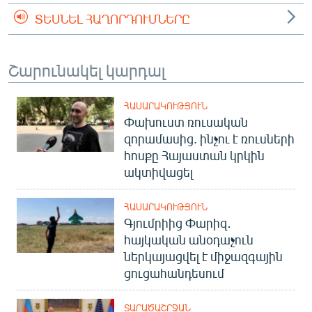
ՏԵՍՆԵԼ ՀԱՂՈՐԴՈՒՄՆԵՐԸ
Շարունակել կարդալ
ՀԱՍԱՐԱԿՈՒԹՅՈՒՆ
Փախուստ ռուսական
զորամասից. ինչու է ռուսների
հոսքը Հայաստան կրկին
ակտիվացել
ՀԱՍԱՐԱԿՈՒԹՅՈՒՆ
Գյումրիից Փարիզ․
հայկական անօդաչուն
ներկայացվել է միջազգային
ցուցահանդեսում
ՏԱՐԱԾԱՇՐՋԱՆ