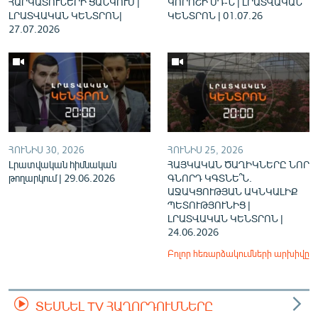
ՀԱՐԿԱՏՈՒՆԵՐԻ ՑԱՆԿՈՒՄ |
ԿՈՐՈՇԻ ՍԴ-Ն | ԼՐԱՏՎԱԿԱՆ
ԼՐԱՏՎԱԿԱՆ ԿԵՆՏՐՈՆ|
ԿԵՆՏՐՈՆ | 01.07.26
27.07.2026
ՀՈՒՆԻՍ 30, 2026
ՀՈՒՆԻՍ 25, 2026
Լրատվական հիմնական
ՀԱՅԿԱԿԱՆ ԾԱՂԻԿՆԵՐԸ ՆՈՐ
թողարկում | 29.06.2026
ԳՆՈՐԴ ԿԳՏՆԵ՞Ն.
ԱՋԱԿՑՈՒԹՅԱՆ ԱԿՆԿԱԼԻՔ
ՊԵՏՈՒԹՅՈՒՆԻՑ |
ԼՐԱՏՎԱԿԱՆ ԿԵՆՏՐՈՆ |
24.06.2026
Բոլոր հեռարձակումների արխիվը
ՏԵՍՆԵԼ TV ՀԱՂՈՐԴՈՒՄՆԵՐԸ