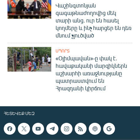
Վաշինգտոնյան
գագաթնաժողովից մեկ
տարի անց. ուր են հասել
կողմերը և ինչ հարցեր են դեռ
մնում չլուծված
ՍՊՈՐՏ
«Օլիմպավան»-ը փակ է.
հավաքականի մարզիկներն
աշխարհի առաջնությանը
պատրաստվում են
Հրազդանի կիրճում
ՀԵՏԵՎԵՔ ՄԵԶ