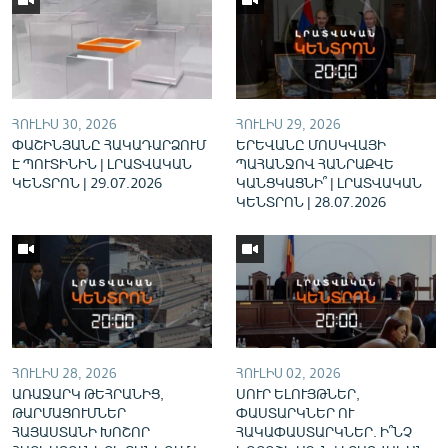
English
Русский
ՀԵՏԵՎԵՔ ՄԵԶ
ՀՈՒԼԻՍ 30, 2026
ՀՈՒԼԻՍ 29, 2026
ՓԱՇԻՆՅԱՆԸ ՀԱԿԱԴԱՐՁՈՒՄ
ԵՐԵՎԱՆԸ ՄՈՍԿՎԱՅԻ
Է ՊՈՒՏԻՆԻՆ | ԼՐԱՏՎԱԿԱՆ
ՊԱՀԱՆՋՈՎ ՀԱՆՐԱՔՎԵ
ԿԵՆՏՐՈՆ | 29.07.2026
ԿԱՆՑԿԱՑՆԻ՞ | ԼՐԱՏՎԱԿԱՆ
ԿԵՆՏՐՈՆ | 28.07.2026
«Ազատության» բոլոր կայքերը
ՀՈՒԼԻՍ 28, 2026
ՀՈՒԼԻՍ 02, 2026
ԱՌԱՋԱՐԿ ԹԵՀՐԱՆԻՑ,
ՍՈՒՐ ԵԼՈՒՅԹՆԵՐ,
ԹԱՐՄԱՑՈՒՄՆԵՐ
ՓԱՍՏԱՐԿՆԵՐ ՈՒ
ՀԱՅԱՍՏԱՆԻ ԽՈՇՈՐ
ՀԱԿԱՓԱՍՏԱՐԿՆԵՐ. Ի՞ՆՉ