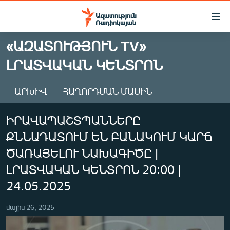
Մատչելիության
հղումներ
Անցնել
«ԱԶԱՏՈՒԹՅՈՒՆ TV»
հիմնական
ԱԶԱՏՈՒԹՅՈՒՆ TV
ԼՐԱՏՎԱԿԱՆ ԿԵՆՏՐՈՆ
բովանդակությանը
ՀԱՅԱՍՏԱՆ
Անցնել
հիմնական
ՔԱՂԱՔԱԿԱՆ
ԱՐԽԻՎ
ՀԱՂՈՐԴՄԱՆ ՄԱՍԻՆ
մենյուին
ԸՆՏՐՈՒԹՅՈՒՆՆԵՐ 2026
Որոնում
ԻՐԱՎԱՊԱՇՏՊԱՆՆԵՐԸ
ԻՐԱՎՈՒՆՔ
ՔՆՆԱԴԱՏՈՒՄ ԵՆ ԲԱՆԱԿՈՒՄ ԿԱՐՃ
ՀԱՍԱՐԱԿՈՒԹՅՈՒՆ
ԾԱՌԱՅԵԼՈՒ ՆԱԽԱԳԻԾԸ |
ՏՆՏԵՍՈՒԹՅՈՒՆ
ԼՐԱՏՎԱԿԱՆ ԿԵՆՏՐՈՆ 20:00 |
24.05.2025
ՂԱՐԱԲԱՂ
ՊԱՏԵՐԱԶՄԻ 6 ՇԱԲԱԹՆԵՐԸ
մայիս 26, 2025
ՏԱՐԱԾԱՇՐՋԱՆ