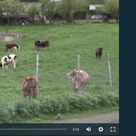
ble
Auto
5:41