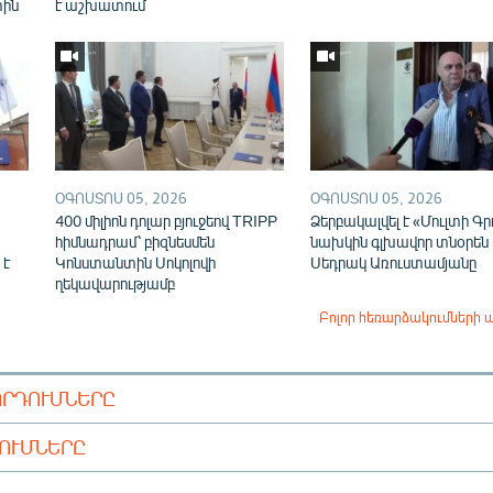
տին
է աշխատում
ՕԳՈՍՏՈՍ 05, 2026
ՕԳՈՍՏՈՍ 05, 2026
400 միլիոն դոլար բյուջեով TRIPP
Ձերբակալվել է «Մուլտի Գր
հիմնադրամ՝ բիզնեսմեն
նախկին գլխավոր տնօրեն
 է
Կոնստանտին Սոկոլովի
Սեդրակ Առուստամյանը
ղեկավարությամբ
Բոլոր հեռարձակումների 
ՈՐԴՈՒՄՆԵՐԸ
ԴՈՒՄՆԵՐԸ