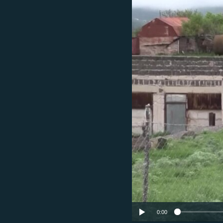
ՄԻՋԱԶԳԱՅԻՆ
ՄՇԱԿՈՒՅԹ
ՍՊՈՐՏ
ՄԵԿՆԱԲԱՆՈՒԹՅՈՒՆ
ՏՏ ԵՒ ԻՆՏԵՐՆԵՏ
ԿՈՐՈՆԱՎԻՐՈՒՍ
ԱՐԽԻՎ
ՏԵՍԱՆՅՈՒԹԵՐ
ԲԱՆԱՎԵՃ
ՁԳՏԵԼՈՎ ԼԱՎԱԳՈՒՅՆԻՆ
ՓՈԴՔԱՍԹ
0:00