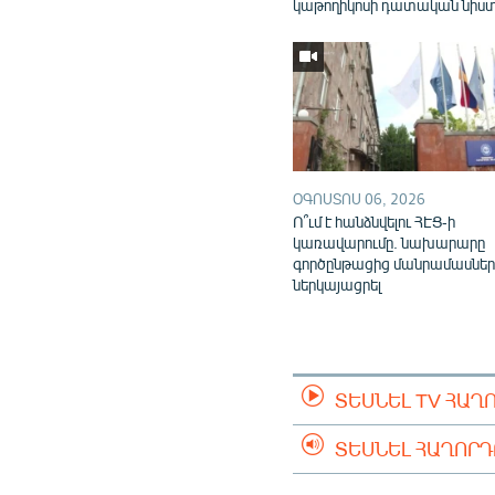
կաթողիկոսի դատական նիս
ՕԳՈՍՏՈՍ 06, 2026
Ո՞ւմ է հանձնվելու ՀԷՑ-ի
կառավարումը. նախարարը
գործընթացից մանրամասներ
ներկայացրել
ՏԵՍՆԵԼ TV ՀԱՂ
ՏԵՍՆԵԼ ՀԱՂՈՐ