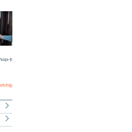
ուպ»-ի
արխիվը