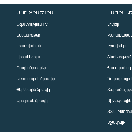
ՄՈՒԼՏԻՄԵԴԻԱ
ԲԱԺԻՆՆԵ
Ազատություն TV
Լուրեր
Տեսանյութեր
Քաղաքակա
Լրատվական
Իրավունք
Կիրակնօրյա
Տնտեսությու
Ռադիոծրագրեր
Հասարակութ
Առավոտյան ծրագիր
Ղարաբաղյան
Ցերեկային ծրագիր
Տարածաշրջ
Հայերեն
Երեկոյան ծրագիր
Միջազգային
English
ՏՏ և Ինտեր
Русский
Մշակույթ
ՀԵՏԵՎԵՔ ՄԵԶ