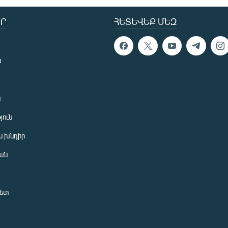
Ր
ՀԵՏԵՎԵՔ ՄԵԶ
ն
ն
յուն
 խնդիր
ան
նետ