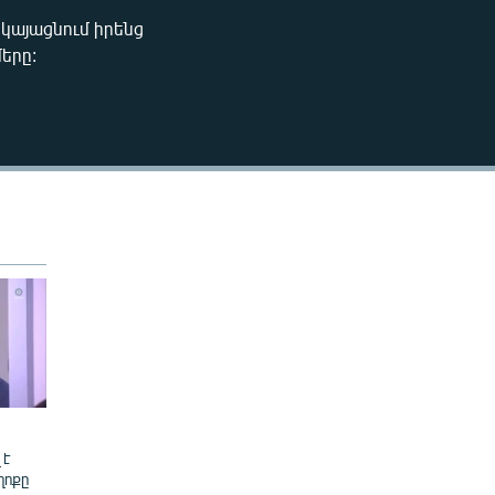
240p
կայացնում իրենց
EMBED
երը:
360p
480p
720p
1080p
480p
 է
ղոքը