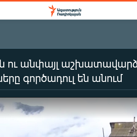
լն ու անփայլ աշխատավարձ
րը գործադուլ են անում