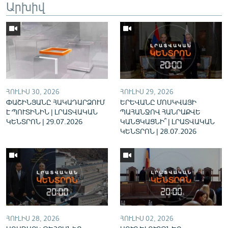
Արխիվ
English
Русский
ՀԵՏԵՎԵՔ ՄԵԶ
ՀՈՒԼԻՍ 30, 2026
ՀՈՒԼԻՍ 29, 2026
ՓԱՇԻՆՅԱՆԸ ՀԱԿԱԴԱՐՁՈՒՄ
ԵՐԵՎԱՆԸ ՄՈՍԿՎԱՅԻ
Է ՊՈՒՏԻՆԻՆ | ԼՐԱՏՎԱԿԱՆ
ՊԱՀԱՆՋՈՎ ՀԱՆՐԱՔՎԵ
ԿԵՆՏՐՈՆ | 29.07.2026
ԿԱՆՑԿԱՑՆԻ՞ | ԼՐԱՏՎԱԿԱՆ
«Ազատության» բոլոր կայքերը
ԿԵՆՏՐՈՆ | 28.07.2026
ՀՈՒԼԻՍ 28, 2026
ՀՈՒԼԻՍ 02, 2026