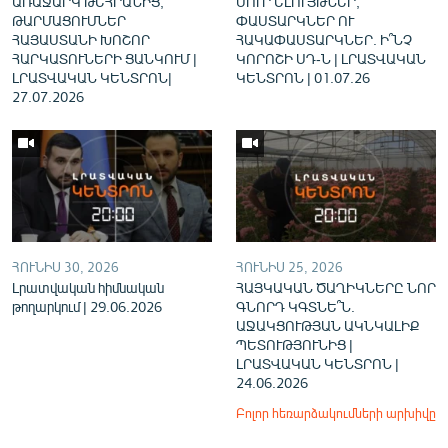
ԱՌԱՋԱՐԿ ԹԵՀՐԱՆԻՑ,
ՍՈՒՐ ԵԼՈՒՅԹՆԵՐ,
ԹԱՐՄԱՑՈՒՄՆԵՐ
ՓԱՍՏԱՐԿՆԵՐ ՈՒ
ՀԱՅԱՍՏԱՆԻ ԽՈՇՈՐ
ՀԱԿԱՓԱՍՏԱՐԿՆԵՐ. Ի՞ՆՉ
ՀԱՐԿԱՏՈՒՆԵՐԻ ՑԱՆԿՈՒՄ |
ԿՈՐՈՇԻ ՍԴ-Ն | ԼՐԱՏՎԱԿԱՆ
ԼՐԱՏՎԱԿԱՆ ԿԵՆՏՐՈՆ|
ԿԵՆՏՐՈՆ | 01.07.26
27.07.2026
ՀՈՒՆԻՍ 30, 2026
ՀՈՒՆԻՍ 25, 2026
Լրատվական հիմնական
ՀԱՅԿԱԿԱՆ ԾԱՂԻԿՆԵՐԸ ՆՈՐ
թողարկում | 29.06.2026
ԳՆՈՐԴ ԿԳՏՆԵ՞Ն.
ԱՋԱԿՑՈՒԹՅԱՆ ԱԿՆԿԱԼԻՔ
ՊԵՏՈՒԹՅՈՒՆԻՑ |
ԼՐԱՏՎԱԿԱՆ ԿԵՆՏՐՈՆ |
24.06.2026
Բոլոր հեռարձակումների արխիվը