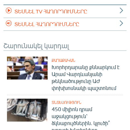
ՏԵՍՆԵԼ TV ՀԱՂՈՐԴՈՒՄՆԵՐԸ
ՏԵՍՆԵԼ ՀԱՂՈՐԴՈՒՄՆԵՐԸ
Շարունակել կարդալ
ՔԱՂԱՔԱԿԱՆ
Խորհրդարանը քննարկում է
Արամ Վարդևանյանի
թեկնածությունը ԱԺ
փոխխոսնակի պաշտոնում
ՏՆՏԵՍՈՒԹՅՈՒՆ
450 միլիոն դրամ
աջակցություն՝
ձկնաբույծներին. կլուծի՞