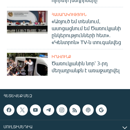
ոլորտի խնդիրները
ՀԱՍԱՐԱԿՈՒԹՅՈՒՆ
«Առյուծ եմ տեսնում,
ասոցացնում եմ Ծառուկյանի
ընկերությունների հետ».
«Կենտրոն» TV-ն տուգանվեց
ԻՐԱՎՈՒՆՔ
Ծառուկյանին նոր՝ 3-րդ
մեղադրանքն է առաջադրվել
ՀԵՏԵՎԵՔ ՄԵԶ
ՄՈՒԼՏԻՄԵԴԻԱ