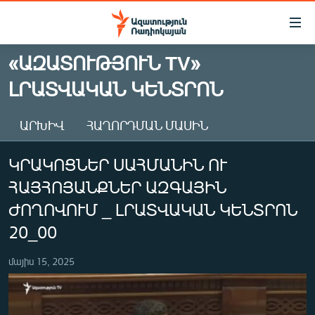
Մատչելիության
հղումներ
Անցնել
«ԱԶԱՏՈՒԹՅՈՒՆ TV»
հիմնական
ԱԶԱՏՈՒԹՅՈՒՆ TV
ԼՐԱՏՎԱԿԱՆ ԿԵՆՏՐՈՆ
բովանդակությանը
ՀԱՅԱՍՏԱՆ
Անցնել
հիմնական
ՔԱՂԱՔԱԿԱՆ
ԱՐԽԻՎ
ՀԱՂՈՐԴՄԱՆ ՄԱՍԻՆ
մենյուին
ԸՆՏՐՈՒԹՅՈՒՆՆԵՐ 2026
Որոնում
ԿՐԱԿՈՑՆԵՐ ՍԱՀՄԱՆԻՆ ՈՒ
ԻՐԱՎՈՒՆՔ
ՀԱՅՀՈՅԱՆՔՆԵՐ ԱԶԳԱՅԻՆ
ՀԱՍԱՐԱԿՈՒԹՅՈՒՆ
ԺՈՂՈՎՈՒՄ _ ԼՐԱՏՎԱԿԱՆ ԿԵՆՏՐՈՆ
ՏՆՏԵՍՈՒԹՅՈՒՆ
20_00
ՂԱՐԱԲԱՂ
մայիս 15, 2025
ՊԱՏԵՐԱԶՄԻ 6 ՇԱԲԱԹՆԵՐԸ
ՏԱՐԱԾԱՇՐՋԱՆ