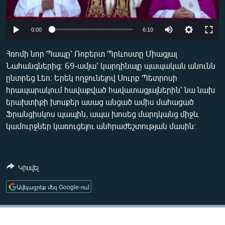
ՄԻՋԱԶԳԱՅԻՆ
ՄՇԱԿՈՒՅԹ
Auto
0:00
6:10
ՍՊՈՐՏ
240p
Հռոմի նոր Պապը՝ Ռոբերտ Պրևոստը Միացյալ
ՄԵԿՆԱԲԱՆՈՒԹՅՈՒՆ
Նահանգներից։ 69-ամյա՝ կարդինալը պապական անունն
360p
ընտրեց Լեո։ Երեկ ողջունելով Սուրբ Պետրոսի
ՏՏ ԵՒ ԻՆՏԵՐՆԵՏ
480p
Auto
240p
360p
480p
հրապարակում հավաքված հավատացյալներին՝ նա նախ
ԿՈՐՈՆԱՎԻՐՈՒՍ
երախտիքի խոսքեր ասաց անցած ամիս մահացած
720p
720p
1080p
Ֆրանցիսկոս պապին, ապա խոսեց մարդկանց միջև
ԱՐԽԻՎ
1080p
կամուրջներ կառուցելու անհրաժեշտության մասին։
ՏԵՍԱՆՅՈՒԹԵՐ
ԲԱՆԱՎԵՃ
Կիսվել
ՁԳՏԵԼՈՎ ԼԱՎԱԳՈՒՅՆԻՆ
Ավելացրեք մեզ Google-ում
ՓՈԴՔԱՍԹ
Հայերեն