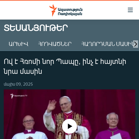
Մատչելիության
հղումներ
Անցնել
ՏԵՍԱՆՅՈՒԹԵՐ
հիմնական
ԱԶԱՏՈՒԹՅՈՒՆ TV
բովանդակությանը
ԱՐԽԻՎ
ՀՈԴՎԱԾՆԵՐ
ՀԱՂՈՐԴՄԱՆ ՄԱՍԻՆ
ՀԱՅԱՍՏԱՆ
Անցնել
հիմնական
ՔԱՂԱՔԱԿԱՆ
Ով է Հռոմի նոր Պապը, ինչ է հայտնի
մենյուին
ԸՆՏՐՈՒԹՅՈՒՆՆԵՐ 2026
Որոնում
նրա մասին
ԻՐԱՎՈՒՆՔ
մայիս 09, 2025
ՀԱՍԱՐԱԿՈՒԹՅՈՒՆ
ՏՆՏԵՍՈՒԹՅՈՒՆ
ՂԱՐԱԲԱՂ
ՊԱՏԵՐԱԶՄԻ 6 ՇԱԲԱԹՆԵՐԸ
No media source currently available
ՏԱՐԱԾԱՇՐՋԱՆ