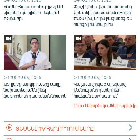
«Ուժեղ Հայաստան»-ը լքեց ԱԺ
Փաշինյանը վերահաստատեց
նիստերի դահլիճը և մեկնում է
Երևանի հավատարմությունը
Էջմիածին
ԵԱՏՄ-ին, կրկին բացառեց ԵՄ
հարցով հանրաքվեն
ՕԳՈՍՏՈՍ 06, 2026
ՕԳՈՍՏՈՍ 06, 2026
ԱԺ ընդդիմադիր ուժերը վաղը
Կալանավորված Արեգնազ
նախատեսում են լինել
Մանուկյանի դստեր հետ
կաթողիկոսի դատական նիստին
հոգեբան է աշխատում
Բոլոր հեռարձակումների արխիվը
ՏԵՍՆԵԼ TV ՀԱՂՈՐԴՈՒՄՆԵՐԸ