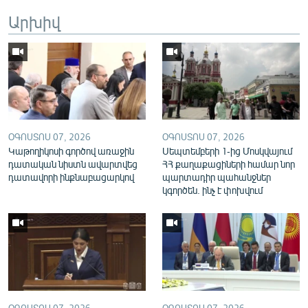
English
Արխիվ
Русский
ՀԵՏԵՎԵՔ ՄԵԶ
ՕԳՈՍՏՈՍ 07, 2026
ՕԳՈՍՏՈՍ 07, 2026
Կաթողիկոսի գործով առաջին
Սեպտեմբերի 1-ից Մոսկվայում
դատական նիստն ավարտվեց
ՀՀ քաղաքացիների համար նոր
«Ազատության» բոլոր կայքերը
դատավորի ինքնաբացարկով
պարտադիր պահանջներ
կգործեն. ինչ է փոխվում
ՕԳՈՍՏՈՍ 07, 2026
ՕԳՈՍՏՈՍ 07, 2026