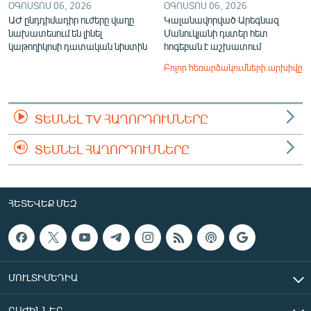
ՕԳՈՍՏՈՍ 06, 2026
ՕԳՈՍՏՈՍ 06, 2026
ԱԺ ընդդիմադիր ուժերը վաղը
Կալանավորված Արեգնազ
նախատեսում են լինել
Մանուկյանի դստեր հետ
կաթողիկոսի դատական նիստին
հոգեբան է աշխատում
Բոլոր հեռարձակումների արխիվը
ՏԵՍՆԵԼ TV ՀԱՂՈՐԴՈՒՄՆԵՐԸ
ՏԵՍՆԵԼ ՀԱՂՈՐԴՈՒՄՆԵՐԸ
ՀԵՏԵՎԵՔ ՄԵԶ
ՄՈՒԼՏԻՄԵԴԻԱ
ԲԱԺԻՆՆԵՐ