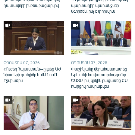
English
դատավորի ինքնաբացարկով
պարտադիր պահանջներ
կգործեն. ինչ է փոխվում
Русский
ՀԵՏԵՎԵՔ ՄԵԶ
ՕԳՈՍՏՈՍ 07, 2026
ՕԳՈՍՏՈՍ 07, 2026
«Ուժեղ Հայաստան»-ը լքեց ԱԺ
Փաշինյանը վերահաստատեց
«Ազատության» բոլոր կայքերը
նիստերի դահլիճը և մեկնում է
Երևանի հավատարմությունը
Էջմիածին
ԵԱՏՄ-ին, կրկին բացառեց ԵՄ
հարցով հանրաքվեն