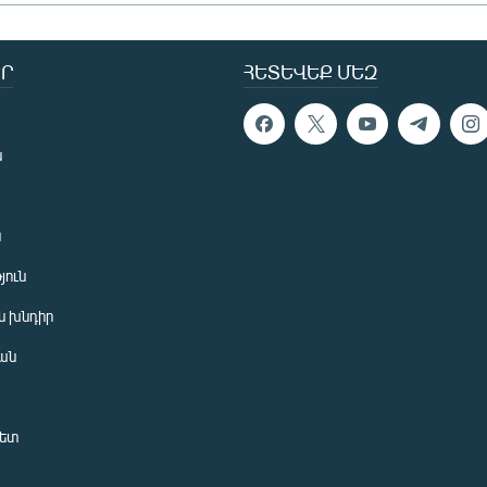
Ր
ՀԵՏԵՎԵՔ ՄԵԶ
ն
ն
յուն
 խնդիր
ան
նետ