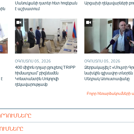
Մանուկյանի դստեր հետ հոգեբան
Արցախի ղեկավարների բո
տին
է աշխատում
ՕԳՈՍՏՈՍ 05, 2026
ՕԳՈՍՏՈՍ 05, 2026
400 միլիոն դոլար բյուջեով TRIPP
Ձերբակալվել է «Մուլտի Գր
հիմնադրամ՝ բիզնեսմեն
նախկին գլխավոր տնօրեն
 է
Կոնստանտին Սոկոլովի
Սեդրակ Առուստամյանը
ղեկավարությամբ
Բոլոր հեռարձակումների 
ՈՐԴՈՒՄՆԵՐԸ
ԴՈՒՄՆԵՐԸ