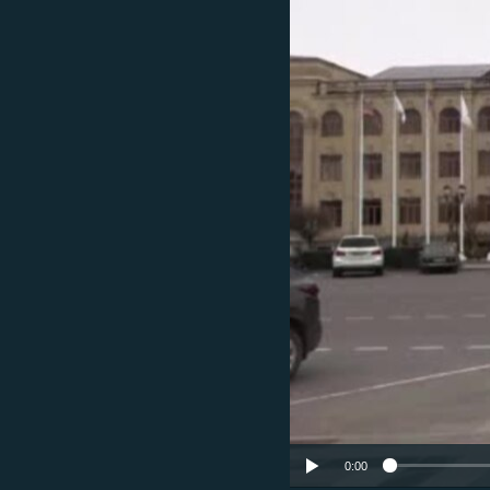
ՄԻՋԱԶԳԱՅԻՆ
ՄՇԱԿՈՒՅԹ
ՍՊՈՐՏ
ՄԵԿՆԱԲԱՆՈՒԹՅՈՒՆ
ՏՏ ԵՒ ԻՆՏԵՐՆԵՏ
ԿՈՐՈՆԱՎԻՐՈՒՍ
ԱՐԽԻՎ
ՏԵՍԱՆՅՈՒԹԵՐ
ԲԱՆԱՎԵՃ
ՁԳՏԵԼՈՎ ԼԱՎԱԳՈՒՅՆԻՆ
ՓՈԴՔԱՍԹ
0:00