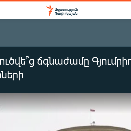
ուծվե՞ց ճգնաժամը Գյումրիո
ների