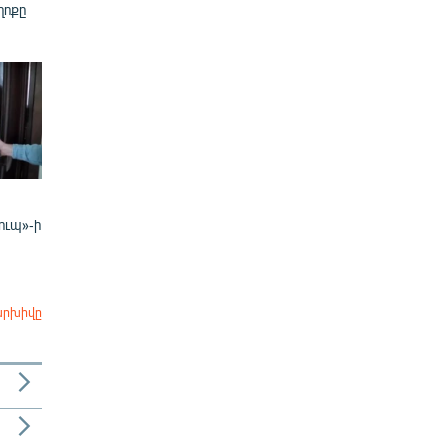
ղոքը
ուպ»-ի
արխիվը