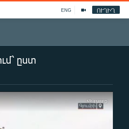
ՈՒՂԻՂ
ENG
ւմ՝ ըստ
EMBED