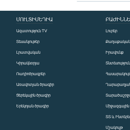
ՄՈՒԼՏԻՄԵԴԻԱ
ԲԱԺԻՆՆԵ
Ազատություն TV
Լուրեր
Տեսանյութեր
Քաղաքակա
Լրատվական
Իրավունք
Կիրակնօրյա
Տնտեսությու
Ռադիոծրագրեր
Հասարակութ
Առավոտյան ծրագիր
Ղարաբաղյան
Ցերեկային ծրագիր
Տարածաշրջ
Հայերեն
Երեկոյան ծրագիր
Միջազգային
English
ՏՏ և Ինտեր
Русский
Մշակույթ