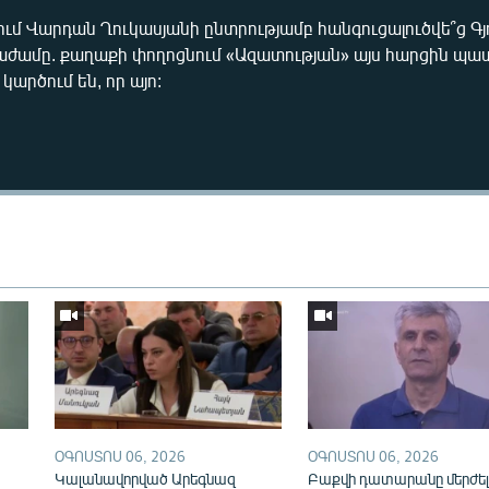
 Վարդան Ղուկասյանի ընտրությամբ հանգուցալուծվե՞ց Գյ
ժամը. քաղաքի փողոցնում «Ազատության» այս հարցին 
արծում են, որ այո:
Auto
240p
360p
720p
1080p
ՕԳՈՍՏՈՍ 06, 2026
ՕԳՈՍՏՈՍ 06, 2026
Կալանավորված Արեգնազ
Բաքվի դատարանը մերժել