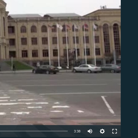
ble
Auto
3:38