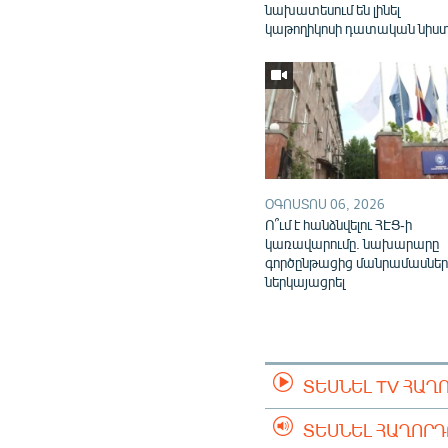
նախատեսում են լինել
կաթողիկոսի դատական նիս
ՕԳՈՍՏՈՍ 06, 2026
Ո՞ւմ է հանձնվելու ՀԷՑ-ի
կառավարումը. նախարարը
գործընթացից մանրամասներ
ներկայացրել
ՏԵՍՆԵԼ TV ՀԱՂ
ՏԵՍՆԵԼ ՀԱՂՈՐ