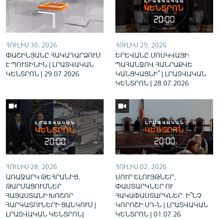
English
Русский
ՀՈՒԼԻՍ 30, 2026
ՀՈՒԼԻՍ 29, 2026
ՀԵՏԵՎԵՔ ՄԵԶ
ՓԱՇԻՆՅԱՆԸ ՀԱԿԱԴԱՐՁՈՒՄ
ԵՐԵՎԱՆԸ ՄՈՍԿՎԱՅԻ
Է ՊՈՒՏԻՆԻՆ | ԼՐԱՏՎԱԿԱՆ
ՊԱՀԱՆՋՈՎ ՀԱՆՐԱՔՎԵ
ԿԵՆՏՐՈՆ | 29.07.2026
ԿԱՆՑԿԱՑՆԻ՞ | ԼՐԱՏՎԱԿԱՆ
ԿԵՆՏՐՈՆ | 28.07.2026
«Ազատության» բոլոր կայքերը
ՀՈՒԼԻՍ 28, 2026
ՀՈՒԼԻՍ 02, 2026
ԱՌԱՋԱՐԿ ԹԵՀՐԱՆԻՑ,
ՍՈՒՐ ԵԼՈՒՅԹՆԵՐ,
ԹԱՐՄԱՑՈՒՄՆԵՐ
ՓԱՍՏԱՐԿՆԵՐ ՈՒ
ՀԱՅԱՍՏԱՆԻ ԽՈՇՈՐ
ՀԱԿԱՓԱՍՏԱՐԿՆԵՐ. Ի՞ՆՉ
ՀԱՐԿԱՏՈՒՆԵՐԻ ՑԱՆԿՈՒՄ |
ԿՈՐՈՇԻ ՍԴ-Ն | ԼՐԱՏՎԱԿԱՆ
ԼՐԱՏՎԱԿԱՆ ԿԵՆՏՐՈՆ|
ԿԵՆՏՐՈՆ | 01.07.26