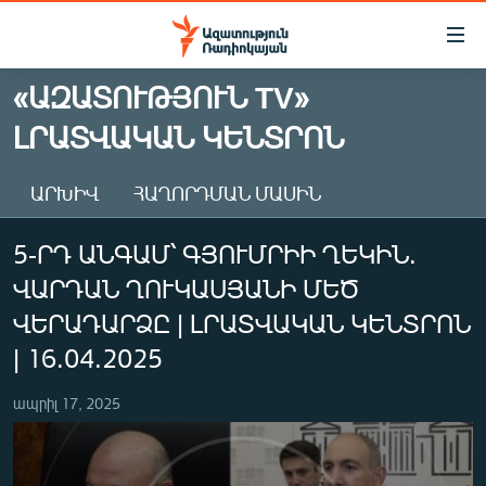
Մատչելիության
հղումներ
Անցնել
«ԱԶԱՏՈՒԹՅՈՒՆ TV»
հիմնական
ԱԶԱՏՈՒԹՅՈՒՆ TV
ԼՐԱՏՎԱԿԱՆ ԿԵՆՏՐՈՆ
բովանդակությանը
ՀԱՅԱՍՏԱՆ
Անցնել
հիմնական
ՔԱՂԱՔԱԿԱՆ
ԱՐԽԻՎ
ՀԱՂՈՐԴՄԱՆ ՄԱՍԻՆ
մենյուին
ԸՆՏՐՈՒԹՅՈՒՆՆԵՐ 2026
Որոնում
5-ՐԴ ԱՆԳԱՄ՝ ԳՅՈՒՄՐԻԻ ՂԵԿԻՆ.
ԻՐԱՎՈՒՆՔ
ՎԱՐԴԱՆ ՂՈՒԿԱՍՅԱՆԻ ՄԵԾ
ՀԱՍԱՐԱԿՈՒԹՅՈՒՆ
ՎԵՐԱԴԱՐՁԸ | ԼՐԱՏՎԱԿԱՆ ԿԵՆՏՐՈՆ
ՏՆՏԵՍՈՒԹՅՈՒՆ
| 16.04.2025
ՂԱՐԱԲԱՂ
ապրիլ 17, 2025
ՊԱՏԵՐԱԶՄԻ 6 ՇԱԲԱԹՆԵՐԸ
ՏԱՐԱԾԱՇՐՋԱՆ