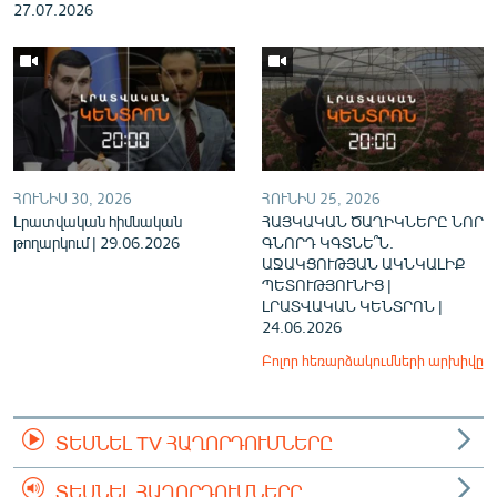
27.07.2026
ՀՈՒՆԻՍ 30, 2026
ՀՈՒՆԻՍ 25, 2026
Լրատվական հիմնական
ՀԱՅԿԱԿԱՆ ԾԱՂԻԿՆԵՐԸ ՆՈՐ
թողարկում | 29.06.2026
ԳՆՈՐԴ ԿԳՏՆԵ՞Ն.
ԱՋԱԿՑՈՒԹՅԱՆ ԱԿՆԿԱԼԻՔ
ՊԵՏՈՒԹՅՈՒՆԻՑ |
ԼՐԱՏՎԱԿԱՆ ԿԵՆՏՐՈՆ |
24.06.2026
Բոլոր հեռարձակումների արխիվը
ՏԵՍՆԵԼ TV ՀԱՂՈՐԴՈՒՄՆԵՐԸ
ՏԵՍՆԵԼ ՀԱՂՈՐԴՈՒՄՆԵՐԸ