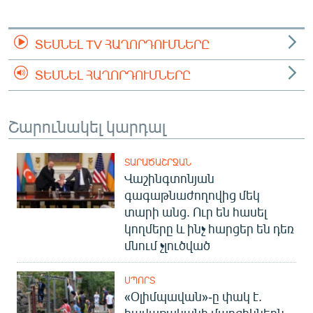
ՏԵՍՆԵԼ TV ՀԱՂՈՐԴՈՒՄՆԵՐԸ
ՏԵՍՆԵԼ ՀԱՂՈՐԴՈՒՄՆԵՐԸ
Շարունակել կարդալ
ՏԱՐԱԾԱՇՐՋԱՆ
Վաշինգտոնյան
գագաթնաժողովից մեկ
տարի անց. Ուր են հասել
կողմերը և ինչ հարցեր են դեռ
մնում չլուծված
ՍՊՈՐՏ
«Օլիմպավան»-ը փակ է.