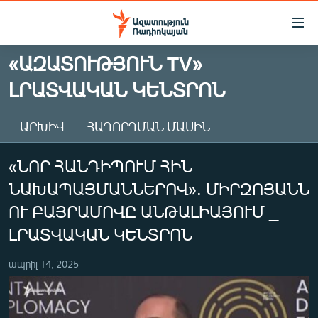
Մատչելիության
հղումներ
Անցնել
«ԱԶԱՏՈՒԹՅՈՒՆ TV»
հիմնական
ԱԶԱՏՈՒԹՅՈՒՆ TV
ԼՐԱՏՎԱԿԱՆ ԿԵՆՏՐՈՆ
բովանդակությանը
ՀԱՅԱՍՏԱՆ
Անցնել
հիմնական
ՔԱՂԱՔԱԿԱՆ
ԱՐԽԻՎ
ՀԱՂՈՐԴՄԱՆ ՄԱՍԻՆ
մենյուին
ԸՆՏՐՈՒԹՅՈՒՆՆԵՐ 2026
Որոնում
«ՆՈՐ ՀԱՆԴԻՊՈՒՄ ՀԻՆ
ԻՐԱՎՈՒՆՔ
ՆԱԽԱՊԱՅՄԱՆՆԵՐՈՎ». ՄԻՐԶՈՅԱՆՆ
ՀԱՍԱՐԱԿՈՒԹՅՈՒՆ
ՈՒ ԲԱՅՐԱՄՈՎԸ ԱՆԹԱԼԻԱՅՈՒՄ _
ՏՆՏԵՍՈՒԹՅՈՒՆ
ԼՐԱՏՎԱԿԱՆ ԿԵՆՏՐՈՆ
ՂԱՐԱԲԱՂ
ապրիլ 14, 2025
ՊԱՏԵՐԱԶՄԻ 6 ՇԱԲԱԹՆԵՐԸ
ՏԱՐԱԾԱՇՐՋԱՆ