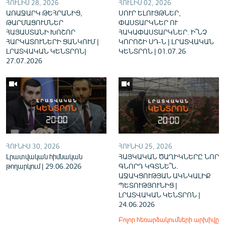
ՀՈՒԼԻՍ 28, 2026
ՀՈՒԼԻՍ 02, 2026
ԱՌԱՋԱՐԿ ԹԵՀՐԱՆԻՑ,
ՍՈՒՐ ԵԼՈՒՅԹՆԵՐ,
ԹԱՐՄԱՑՈՒՄՆԵՐ
ՓԱՍՏԱՐԿՆԵՐ ՈՒ
ՀԱՅԱՍՏԱՆԻ ԽՈՇՈՐ
ՀԱԿԱՓԱՍՏԱՐԿՆԵՐ. Ի՞ՆՉ
ՀԱՐԿԱՏՈՒՆԵՐԻ ՑԱՆԿՈՒՄ |
ԿՈՐՈՇԻ ՍԴ-Ն | ԼՐԱՏՎԱԿԱՆ
ԼՐԱՏՎԱԿԱՆ ԿԵՆՏՐՈՆ|
ԿԵՆՏՐՈՆ | 01.07.26
27.07.2026
ՀՈՒՆԻՍ 30, 2026
ՀՈՒՆԻՍ 25, 2026
Լրատվական հիմնական
ՀԱՅԿԱԿԱՆ ԾԱՂԻԿՆԵՐԸ ՆՈՐ
թողարկում | 29.06.2026
ԳՆՈՐԴ ԿԳՏՆԵ՞Ն.
ԱՋԱԿՑՈՒԹՅԱՆ ԱԿՆԿԱԼԻՔ
ՊԵՏՈՒԹՅՈՒՆԻՑ |
ԼՐԱՏՎԱԿԱՆ ԿԵՆՏՐՈՆ |
24.06.2026
Բոլոր հեռարձակումների արխիվը