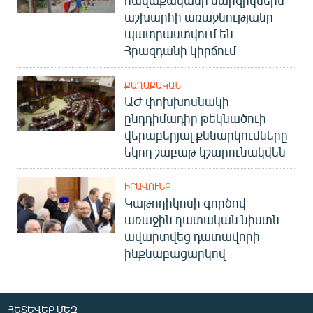
հավաքականի մարզիկներն
աշխարհի առաջնությանը
պատրաստվում են
Հրազդանի կիրճում
ՔԱՂԱՔԱԿԱՆ
ԱԺ փոխխոսնակի
ընդդիմադիր թեկնածուի
վերաբերյալ քննարկումները
եկող շաբաթ կշարունակվեն
ԻՐԱՎՈՒՆՔ
Կաթողիկոսի գործով
առաջին դատական նիստն
ավարտվեց դատավորի
ինքնաբացարկով
ՀԵՏԵՎԵՔ ՄԵԶ