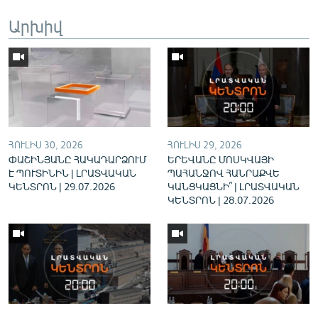
English
Արխիվ
Русский
ՀԵՏԵՎԵՔ ՄԵԶ
ՀՈՒԼԻՍ 30, 2026
ՀՈՒԼԻՍ 29, 2026
ՓԱՇԻՆՅԱՆԸ ՀԱԿԱԴԱՐՁՈՒՄ
ԵՐԵՎԱՆԸ ՄՈՍԿՎԱՅԻ
«Ազատության» բոլոր կայքերը
Է ՊՈՒՏԻՆԻՆ | ԼՐԱՏՎԱԿԱՆ
ՊԱՀԱՆՋՈՎ ՀԱՆՐԱՔՎԵ
ԿԵՆՏՐՈՆ | 29.07.2026
ԿԱՆՑԿԱՑՆԻ՞ | ԼՐԱՏՎԱԿԱՆ
ԿԵՆՏՐՈՆ | 28.07.2026