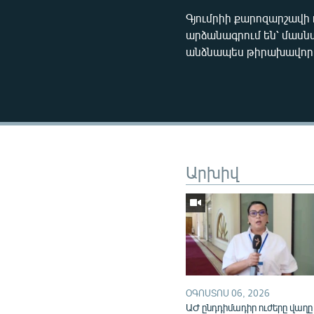
Գյումրիի քարոզարշավի
արձանագրում են՝ մասն
անձնապես թիրախավորել
Արխիվ
ՕԳՈՍՏՈՍ 06, 2026
ԱԺ ընդդիմադիր ուժերը վաղը