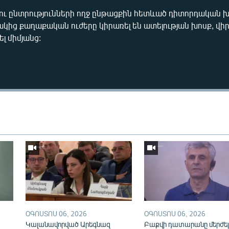
 ու ընտրությունների ողջ ընթացքին հետևած դիտորդական 
ակից քաղաքական ուժերը կիրառել են ատելության խոսք, վի
 միմյանց:
Auto
240p
360p
720p
1080p
ՕԳՈՍՏՈՍ 06, 2026
ՕԳՈՍՏՈՍ 06, 2026
Կալանավորված Արեգնազ
Բաքվի դատարանը մերժել