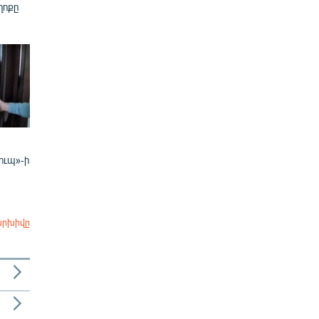
ղոքը
ուպ»-ի
արխիվը