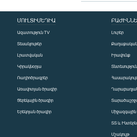
ՄՈՒԼՏԻՄԵԴԻԱ
ԲԱԺԻՆՆԵ
Ազատություն TV
Լուրեր
Տեսանյութեր
Քաղաքակա
Լրատվական
Իրավունք
Կիրակնօրյա
Տնտեսությու
Ռադիոծրագրեր
Հասարակութ
Առավոտյան ծրագիր
Ղարաբաղյան
Ցերեկային ծրագիր
Տարածաշրջ
Հայերեն
Երեկոյան ծրագիր
Միջազգային
English
ՏՏ և Ինտեր
Русский
Մշակույթ