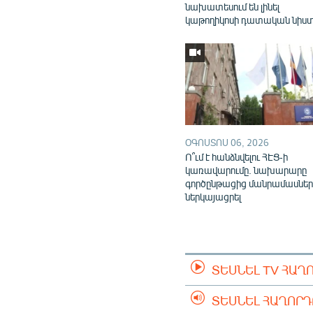
նախատեսում են լինել
կաթողիկոսի դատական նիս
ՕԳՈՍՏՈՍ 06, 2026
Ո՞ւմ է հանձնվելու ՀԷՑ-ի
կառավարումը. նախարարը
գործընթացից մանրամասներ
ներկայացրել
ՏԵՍՆԵԼ TV ՀԱՂ
ՏԵՍՆԵԼ ՀԱՂՈՐ