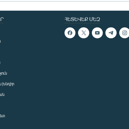
Ր
ՀԵՏԵՎԵՔ ՄԵԶ
ն
ն
յուն
 խնդիր
ան
նետ