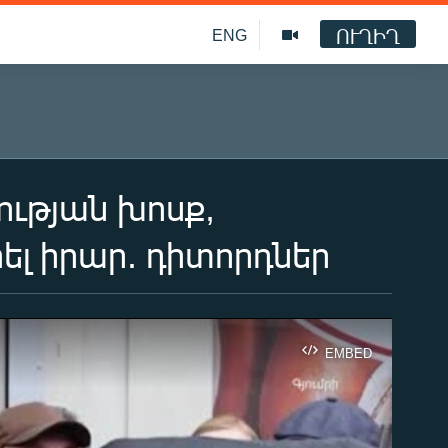
ՈՒՂԻՂ
ENG
ության խոսք,
լ իրար. դիտորդներ
EMBED