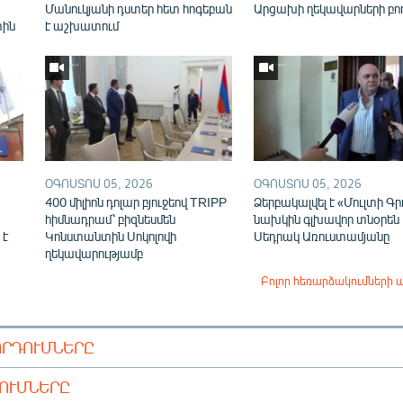
Մանուկյանի դստեր հետ հոգեբան
Արցախի ղեկավարների բո
տին
է աշխատում
ՕԳՈՍՏՈՍ 05, 2026
ՕԳՈՍՏՈՍ 05, 2026
400 միլիոն դոլար բյուջեով TRIPP
Ձերբակալվել է «Մուլտի Գր
հիմնադրամ՝ բիզնեսմեն
նախկին գլխավոր տնօրեն
 է
Կոնստանտին Սոկոլովի
Սեդրակ Առուստամյանը
ղեկավարությամբ
Բոլոր հեռարձակումների 
ՈՐԴՈՒՄՆԵՐԸ
ԴՈՒՄՆԵՐԸ