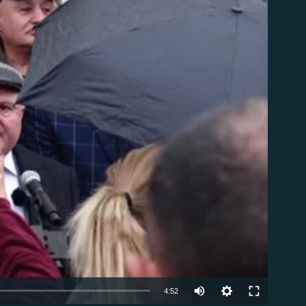
ble
Auto
4:52