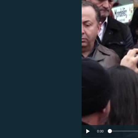
ՄԻՋԱԶԳԱՅԻՆ
ՄՇԱԿՈՒՅԹ
ՍՊՈՐՏ
ՄԵԿՆԱԲԱՆՈՒԹՅՈՒՆ
ՏՏ ԵՒ ԻՆՏԵՐՆԵՏ
ԿՈՐՈՆԱՎԻՐՈՒՍ
ԱՐԽԻՎ
ՏԵՍԱՆՅՈՒԹԵՐ
ԲԱՆԱՎԵՃ
ՁԳՏԵԼՈՎ ԼԱՎԱԳՈՒՅՆԻՆ
ՓՈԴՔԱՍԹ
0:00