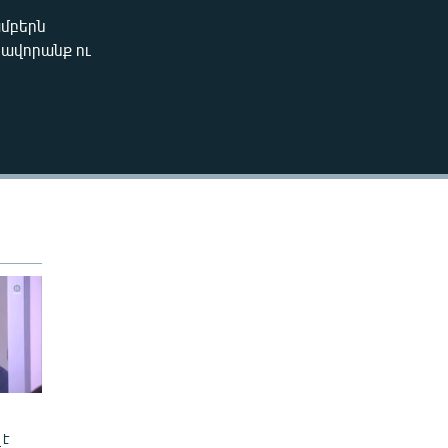
240p
խմբերն
EMBED
րավորանք ու
360p
480p
720p
1080p
480p
 է