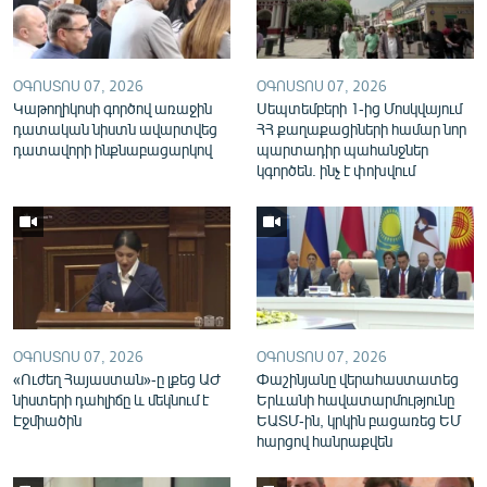
English
Русский
ՕԳՈՍՏՈՍ 07, 2026
ՕԳՈՍՏՈՍ 07, 2026
Կաթողիկոսի գործով առաջին
Սեպտեմբերի 1-ից Մոսկվայում
ՀԵՏԵՎԵՔ ՄԵԶ
դատական նիստն ավարտվեց
ՀՀ քաղաքացիների համար նոր
դատավորի ինքնաբացարկով
պարտադիր պահանջներ
կգործեն. ինչ է փոխվում
«Ազատության» բոլոր կայքերը
ՕԳՈՍՏՈՍ 07, 2026
ՕԳՈՍՏՈՍ 07, 2026
«Ուժեղ Հայաստան»-ը լքեց ԱԺ
Փաշինյանը վերահաստատեց
նիստերի դահլիճը և մեկնում է
Երևանի հավատարմությունը
Էջմիածին
ԵԱՏՄ-ին, կրկին բացառեց ԵՄ
հարցով հանրաքվեն