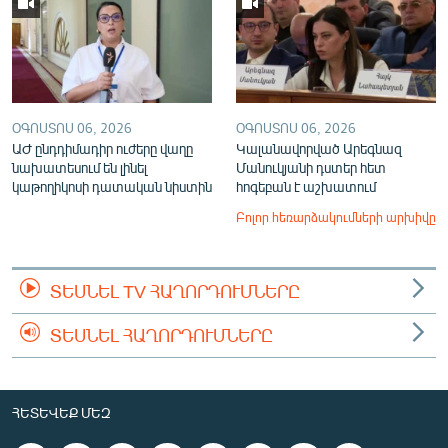
ՕԳՈՍՏՈՍ 06, 2026
ՕԳՈՍՏՈՍ 06, 2026
ԱԺ ընդդիմադիր ուժերը վաղը
Կալանավորված Արեգնազ
նախատեսում են լինել
Մանուկյանի դստեր հետ
կաթողիկոսի դատական նիստին
հոգեբան է աշխատում
Բոլոր հեռարձակումների արխիվը
ՏԵՍՆԵԼ TV ՀԱՂՈՐԴՈՒՄՆԵՐԸ
ՏԵՍՆԵԼ ՀԱՂՈՐԴՈՒՄՆԵՐԸ
ՀԵՏԵՎԵՔ ՄԵԶ