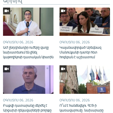
English
Русский
ՀԵՏԵՎԵՔ ՄԵԶ
ՕԳՈՍՏՈՍ 06, 2026
ՕԳՈՍՏՈՍ 06, 2026
ԱԺ ընդդիմադիր ուժերը վաղը
Կալանավորված Արեգնազ
նախատեսում են լինել
Մանուկյանի դստեր հետ
կաթողիկոսի դատական նիստին
հոգեբան է աշխատում
«Ազատության» բոլոր կայքերը
ՕԳՈՍՏՈՍ 06, 2026
ՕԳՈՍՏՈՍ 06, 2026
Բաքվի դատարանը մերժել է
Ո՞ւմ է հանձնվելու ՀԷՑ-ի
Արցախի ղեկավարների բողոքը
կառավարումը. նախարարը