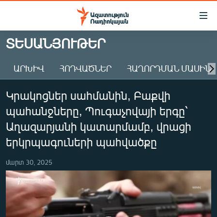
Մատչելիության
հղումներ
Անցնել
ՏԵՍԱՆՅՈՒԹԵՐ
հիմնական
ԱԶԱՏՈՒԹՅՈՒՆ TV
բովանդակությանը
ԱՐԽԻՎ
ՀՈԴՎԱԾՆԵՐ
ՀԱՂՈՐԴՄԱՆ ՄԱՍԻՆ
ՀԱՅԱՍՏԱՆ
Անցնել
հիմնական
ՔԱՂԱՔԱԿԱՆ
Կրակոցներ սահմանին, Բաքվի
մենյուին
ԸՆՏՐՈՒԹՅՈՒՆՆԵՐ 2026
Որոնում
պահանջները, Պուգաչովայի երգը՝
ԻՐԱՎՈՒՆՔ
Աղազարյանի կատարմամբ, վրացի
ՀԱՍԱՐԱԿՈՒԹՅՈՒՆ
երկրպագուների պահվածքը
ՏՆՏԵՍՈՒԹՅՈՒՆ
մարտ 30, 2025
ՂԱՐԱԲԱՂ
ՊԱՏԵՐԱԶՄԻ 6 ՇԱԲԱԹՆԵՐԸ
ՏԱՐԱԾԱՇՐՋԱՆ