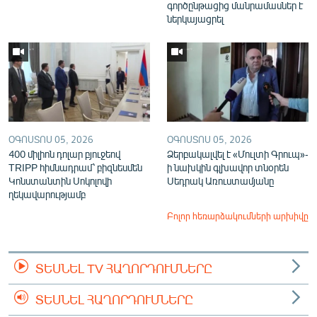
գործընթացից մանրամասներ է
ներկայացրել
ՕԳՈՍՏՈՍ 05, 2026
ՕԳՈՍՏՈՍ 05, 2026
400 միլիոն դոլար բյուջեով
Ձերբակալվել է «Մուլտի Գրուպ»-
TRIPP հիմնադրամ՝ բիզնեսմեն
ի նախկին գլխավոր տնօրեն
Կոնստանտին Սոկոլովի
Սեդրակ Առուստամյանը
ղեկավարությամբ
Բոլոր հեռարձակումների արխիվը
ՏԵՍՆԵԼ TV ՀԱՂՈՐԴՈՒՄՆԵՐԸ
ՏԵՍՆԵԼ ՀԱՂՈՐԴՈՒՄՆԵՐԸ