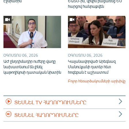
Էջմիածին
ԵԱՏՄ-ին, կրկին բացառեց ԵՄ
հարցով հանրաքվեն
ՕԳՈՍՏՈՍ 06, 2026
ՕԳՈՍՏՈՍ 06, 2026
ԱԺ ընդդիմադիր ուժերը վաղը
Կալանավորված Արեգնազ
նախատեսում են լինել
Մանուկյանի դստեր հետ
կաթողիկոսի դատական նիստին
հոգեբան է աշխատում
Բոլոր հեռարձակումների արխիվը
ՏԵՍՆԵԼ TV ՀԱՂՈՐԴՈՒՄՆԵՐԸ
ՏԵՍՆԵԼ ՀԱՂՈՐԴՈՒՄՆԵՐԸ