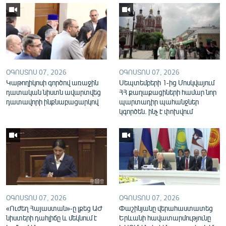
English
Русский
ՀԵՏԵՎԵՔ ՄԵԶ
ՕԳՈՍՏՈՍ 07, 2026
ՕԳՈՍՏՈՍ 07, 2026
Կաթողիկոսի գործով առաջին
Սեպտեմբերի 1-ից Մոսկվայում
դատական նիստն ավարտվեց
ՀՀ քաղաքացիների համար նոր
դատավորի ինքնաբացարկով
պարտադիր պահանջներ
կգործեն. ինչ է փոխվում
«Ազատության» բոլոր կայքերը
ՕԳՈՍՏՈՍ 07, 2026
ՕԳՈՍՏՈՍ 07, 2026
«Ուժեղ Հայաստան»-ը լքեց ԱԺ
Փաշինյանը վերահաստատեց
նիստերի դահլիճը և մեկնում է
Երևանի հավատարմությունը