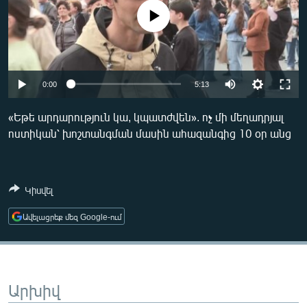
ՄԻՋԱԶԳԱՅԻՆ
No media source currently available
ՄՇԱԿՈՒՅԹ
ՍՊՈՐՏ
Auto
ՄԵԿՆԱԲԱՆՈՒԹՅՈՒՆ
0:00
5:13
240p
ՏՏ ԵՒ ԻՆՏԵՐՆԵՏ
«Եթե արդարություն կա, կպատժվեն». ոչ մի մեղադրյալ
ոստիկան՝ խոշտանգման մասին ահազանգից 10 օր անց
360p
ԿՈՐՈՆԱՎԻՐՈՒՍ
480p
ԱՐԽԻՎ
Auto
240p
360p
480p
720p
ՏԵՍԱՆՅՈՒԹԵՐ
Կիսվել
720p
1080p
1080p
ԲԱՆԱՎԵՃ
Ավելացրեք մեզ Google-ում
ՁԳՏԵԼՈՎ ԼԱՎԱԳՈՒՅՆԻՆ
ՓՈԴՔԱՍԹ
Արխիվ
Հայերեն