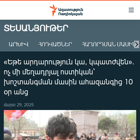
Մատչելիության
հղումներ
Անցնել
ՏԵՍԱՆՅՈՒԹԵՐ
հիմնական
ԱԶԱՏՈՒԹՅՈՒՆ TV
բովանդակությանը
ԱՐԽԻՎ
ՀՈԴՎԱԾՆԵՐ
ՀԱՂՈՐԴՄԱՆ ՄԱՍԻՆ
ՀԱՅԱՍՏԱՆ
Անցնել
հիմնական
ՔԱՂԱՔԱԿԱՆ
«Եթե արդարություն կա, կպատժվեն».
մենյուին
ԸՆՏՐՈՒԹՅՈՒՆՆԵՐ 2026
Որոնում
ոչ մի մեղադրյալ ոստիկան՝
ԻՐԱՎՈՒՆՔ
խոշտանգման մասին ահազանգից 10
ՀԱՍԱՐԱԿՈՒԹՅՈՒՆ
օր անց
ՏՆՏԵՍՈՒԹՅՈՒՆ
մարտ 29, 2025
ՂԱՐԱԲԱՂ
ՊԱՏԵՐԱԶՄԻ 6 ՇԱԲԱԹՆԵՐԸ
ՏԱՐԱԾԱՇՐՋԱՆ