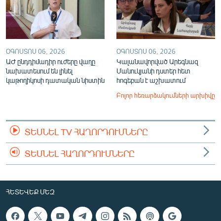
ՕԳՈՍՏՈՍ 06, 2026
ՕԳՈՍՏՈՍ 06, 2026
ԱԺ ընդդիմադիր ուժերը վաղը
Կալանավորված Արեգնազ
նախատեսում են լինել
Մանուկյանի դստեր հետ
կաթողիկոսի դատական նիստին
հոգեբան է աշխատում
Բոլոր հեռարձակումների արխիվը
ՏԵՍՆԵԼ TV ՀԱՂՈՐԴՈՒՄՆԵՐԸ
ՏԵՍՆԵԼ ՀԱՂՈՐԴՈՒՄՆԵՐԸ
ՀԵՏԵՎԵՔ ՄԵԶ