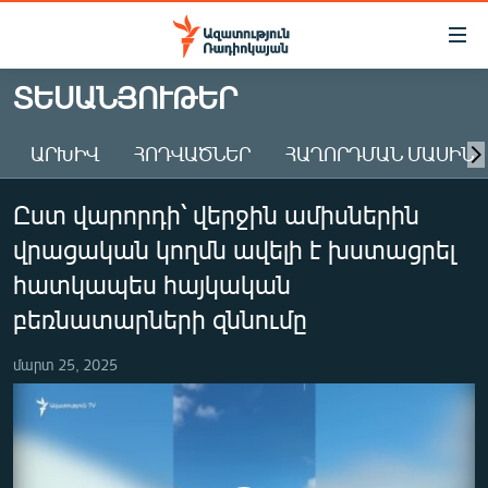
Մատչելիության
հղումներ
Անցնել
ՏԵՍԱՆՅՈՒԹԵՐ
հիմնական
ԱԶԱՏՈՒԹՅՈՒՆ TV
բովանդակությանը
ԱՐԽԻՎ
ՀՈԴՎԱԾՆԵՐ
ՀԱՂՈՐԴՄԱՆ ՄԱՍԻՆ
ՀԱՅԱՍՏԱՆ
Անցնել
հիմնական
ՔԱՂԱՔԱԿԱՆ
Ըստ վարորդի՝ վերջին ամիսներին
մենյուին
ԸՆՏՐՈՒԹՅՈՒՆՆԵՐ 2026
Որոնում
վրացական կողմն ավելի է խստացրել
ԻՐԱՎՈՒՆՔ
հատկապես հայկական
ՀԱՍԱՐԱԿՈՒԹՅՈՒՆ
բեռնատարների զննումը
ՏՆՏԵՍՈՒԹՅՈՒՆ
մարտ 25, 2025
ՂԱՐԱԲԱՂ
ՊԱՏԵՐԱԶՄԻ 6 ՇԱԲԱԹՆԵՐԸ
ՏԱՐԱԾԱՇՐՋԱՆ