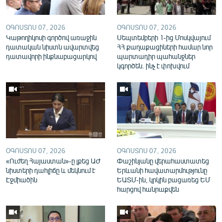
English
Русский
ՕԳՈՍՏՈՍ 07, 2026
ՕԳՈՍՏՈՍ 07, 2026
Կաթողիկոսի գործով առաջին
Սեպտեմբերի 1-ից Մոսկվայում
դատական նիստն ավարտվեց
ՀՀ քաղաքացիների համար նոր
ՀԵՏԵՎԵՔ ՄԵԶ
դատավորի ինքնաբացարկով
պարտադիր պահանջներ
կգործեն. ինչ է փոխվում
«Ազատության» բոլոր կայքերը
ՕԳՈՍՏՈՍ 07, 2026
ՕԳՈՍՏՈՍ 07, 2026
«Ուժեղ Հայաստան»-ը լքեց ԱԺ
Փաշինյանը վերահաստատեց
նիստերի դահլիճը և մեկնում է
Երևանի հավատարմությունը
Էջմիածին
ԵԱՏՄ-ին, կրկին բացառեց ԵՄ
հարցով հանրաքվեն