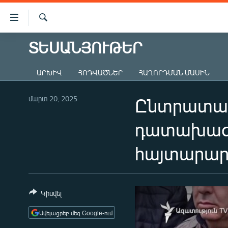
Մատչելիության
հղումներ
Որոնում
Անցնել
ՏԵՍԱՆՅՈՒԹԵՐ
ԱԶԱՏՈՒԹՅՈՒՆ TV
հիմնական
բովանդակությանը
ՀԱՅԱՍՏԱՆ
ԱՐԽԻՎ
ՀՈԴՎԱԾՆԵՐ
ՀԱՂՈՐԴՄԱՆ ՄԱՍԻՆ
Անցնել
ՔԱՂԱՔԱԿԱՆ
հիմնական
մենյուին
մարտ 20, 2025
Ընտրատարա
ԸՆՏՐՈՒԹՅՈՒՆՆԵՐ 2026
Որոնում
ԻՐԱՎՈՒՆՔ
դատախազո
ՀԱՍԱՐԱԿՈՒԹՅՈՒՆ
հայտարարո
ՏՆՏԵՍՈՒԹՅՈՒՆ
ՂԱՐԱԲԱՂ
ՊԱՏԵՐԱԶՄԻ 6 ՇԱԲԱԹՆԵՐԸ
Կիսվել
ՏԱՐԱԾԱՇՐՋԱՆ
Ավելացրեք մեզ Google-ում