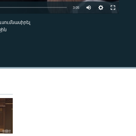
Auto
3:05
240p
ւսումնասիրել
EMBED
ջին
360p
480p
720p
1080p
480p