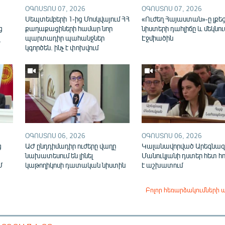
ՕԳՈՍՏՈՍ 07, 2026
ՕԳՈՍՏՈՍ 07, 2026
ն
Սեպտեմբերի 1-ից Մոսկվայում ՀՀ
«Ուժեղ Հայաստան»-ը լքե
ց
քաղաքացիների համար նոր
նիստերի դահլիճը և մեկնու
վ
պարտադիր պահանջներ
Էջմիածին
կգործեն. ինչ է փոխվում
ՕԳՈՍՏՈՍ 06, 2026
ՕԳՈՍՏՈՍ 06, 2026
ց
ԱԺ ընդդիմադիր ուժերը վաղը
Կալանավորված Արեգնազ
նախատեսում են լինել
Մանուկյանի դստեր հետ հ
Մ
կաթողիկոսի դատական նիստին
է աշխատում
Բոլոր հեռարձակումների 