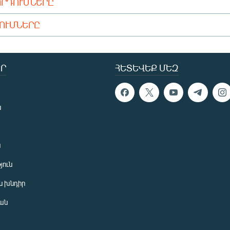
ՈՐԴՈՒՄՆԵՐԸ
ԴՈՒՄՆԵՐԸ
Ր
ՀԵՏԵՎԵՔ ՄԵԶ
ն
ն
յուն
 խնդիր
ան