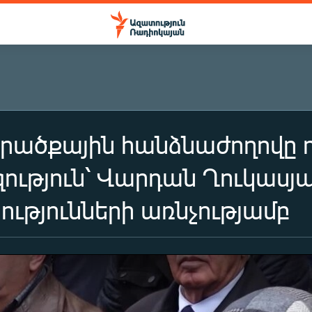
ծքային հանձնաժողովը դի
ւթյուն՝ Վարդան Ղուկասյ
ւթյունների առնչությամբ