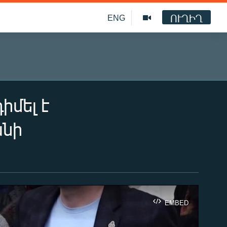
ՈՒՂԻՂ
ENG
մել է
անի
EMBED