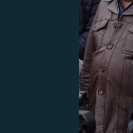
ՄԻՋԱԶԳԱՅԻՆ
ՄՇԱԿՈՒՅԹ
ՍՊՈՐՏ
ՄԵԿՆԱԲԱՆՈՒԹՅՈՒՆ
ՏՏ ԵՒ ԻՆՏԵՐՆԵՏ
ԿՈՐՈՆԱՎԻՐՈՒՍ
ԱՐԽԻՎ
ՏԵՍԱՆՅՈՒԹԵՐ
ԲԱՆԱՎԵՃ
ՁԳՏԵԼՈՎ ԼԱՎԱԳՈՒՅՆԻՆ
ՓՈԴՔԱՍԹ