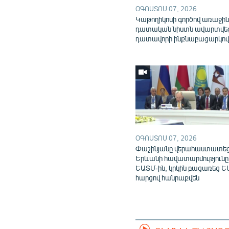
ՕԳՈՍՏՈՍ 07, 2026
Կաթողիկոսի գործով առաջի
դատական նիստն ավարտվե
դատավորի ինքնաբացարկո
ՕԳՈՍՏՈՍ 07, 2026
Փաշինյանը վերահաստատե
Երևանի հավատարմությունը
ԵԱՏՄ-ին, կրկին բացառեց Ե
հարցով հանրաքվեն