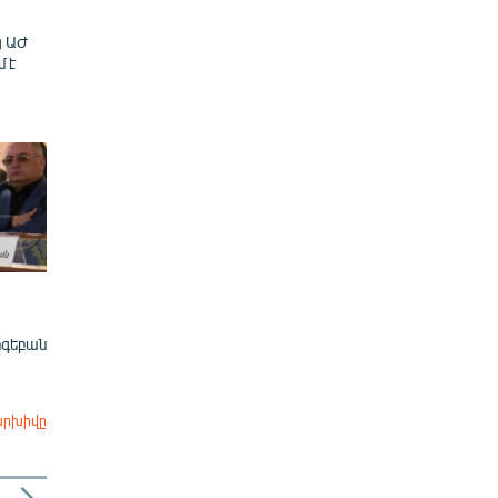
ց ԱԺ
մ է
ոգեբան
արխիվը