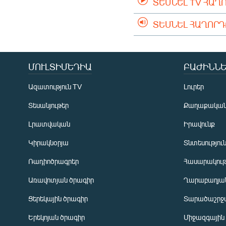
ՏԵՍՆԵԼ TV ՀԱՂ
ՏԵՍՆԵԼ ՀԱՂՈՐ
ՄՈՒԼՏԻՄԵԴԻԱ
ԲԱԺԻՆՆԵ
Ազատություն TV
Լուրեր
Տեսանյութեր
Քաղաքակա
Լրատվական
Իրավունք
Կիրակնօրյա
Տնտեսությու
Ռադիոծրագրեր
Հասարակութ
Առավոտյան ծրագիր
Ղարաբաղյան
Ցերեկային ծրագիր
Տարածաշրջ
Հայերեն
Երեկոյան ծրագիր
Միջազգային
English