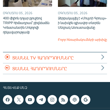
ՕԳՈՍՏՈՍ 05, 2026
ՕԳՈՍՏՈՍ 05, 2026
400 միլիոն դոլար բյուջեով
Ձերբակալվել է «Մուլտի Գրուպ»-
TRIPP հիմնադրամ՝ բիզնեսմեն
ի նախկին գլխավոր տնօրեն
Կոնստանտին Սոկոլովի
Սեդրակ Առուստամյանը
ղեկավարությամբ
Բոլոր հեռարձակումների արխիվը
ՏԵՍՆԵԼ TV ՀԱՂՈՐԴՈՒՄՆԵՐԸ
ՏԵՍՆԵԼ ՀԱՂՈՐԴՈՒՄՆԵՐԸ
ՀԵՏԵՎԵՔ ՄԵԶ