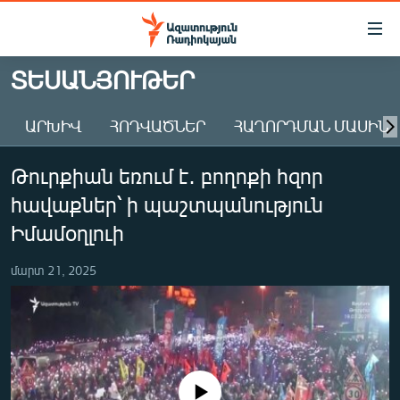
Մատչելիության
հղումներ
Անցնել
ՏԵՍԱՆՅՈՒԹԵՐ
հիմնական
ԱԶԱՏՈՒԹՅՈՒՆ TV
բովանդակությանը
ԱՐԽԻՎ
ՀՈԴՎԱԾՆԵՐ
ՀԱՂՈՐԴՄԱՆ ՄԱՍԻՆ
ՀԱՅԱՍՏԱՆ
Անցնել
հիմնական
ՔԱՂԱՔԱԿԱՆ
Թուրքիան եռում է․ բողոքի հզոր
մենյուին
ԸՆՏՐՈՒԹՅՈՒՆՆԵՐ 2026
Որոնում
հավաքներ՝ ի պաշտպանություն
ԻՐԱՎՈՒՆՔ
Իմամօղլուի
ՀԱՍԱՐԱԿՈՒԹՅՈՒՆ
մարտ 21, 2025
ՏՆՏԵՍՈՒԹՅՈՒՆ
ՂԱՐԱԲԱՂ
ՊԱՏԵՐԱԶՄԻ 6 ՇԱԲԱԹՆԵՐԸ
ՏԱՐԱԾԱՇՐՋԱՆ
No media source currently available