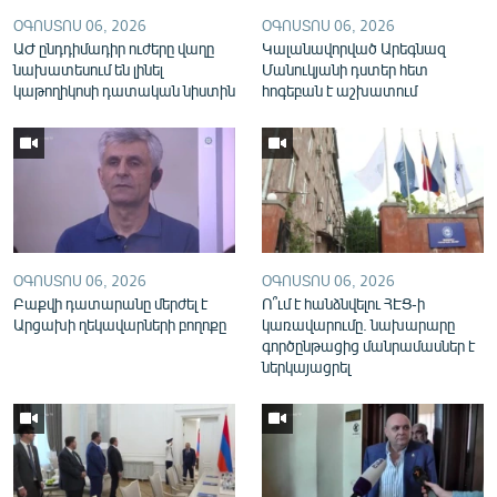
English
ՕԳՈՍՏՈՍ 06, 2026
ՕԳՈՍՏՈՍ 06, 2026
ԱԺ ընդդիմադիր ուժերը վաղը
Կալանավորված Արեգնազ
Русский
նախատեսում են լինել
Մանուկյանի դստեր հետ
կաթողիկոսի դատական նիստին
հոգեբան է աշխատում
ՀԵՏԵՎԵՔ ՄԵԶ
«Ազատության» բոլոր կայքերը
ՕԳՈՍՏՈՍ 06, 2026
ՕԳՈՍՏՈՍ 06, 2026
Բաքվի դատարանը մերժել է
Ո՞ւմ է հանձնվելու ՀԷՑ-ի
Արցախի ղեկավարների բողոքը
կառավարումը. նախարարը
գործընթացից մանրամասներ է
ներկայացրել