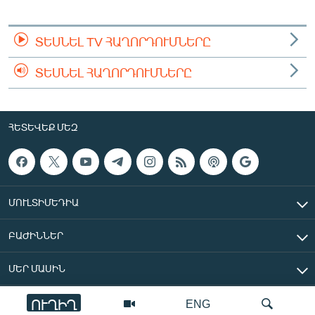
ՏԵՍՆԵԼ TV ՀԱՂՈՐԴՈՒՄՆԵՐԸ
ՏԵՍՆԵԼ ՀԱՂՈՐԴՈՒՄՆԵՐԸ
ՀԵՏԵՎԵՔ ՄԵԶ
ՄՈՒԼՏԻՄԵԴԻԱ
ԲԱԺԻՆՆԵՐ
ՄԵՐ ՄԱՍԻՆ
ՈՒՂԻՂ
ENG
«Ազատ Եվրոպա/Ազատություն» ռադիոկայան © 2026