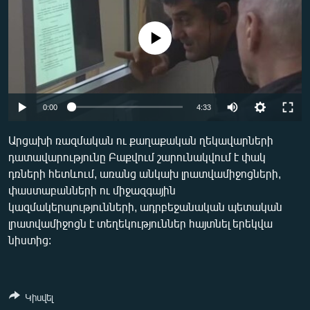
ՄԻՋԱԶԳԱՅԻՆ
ՄՇԱԿՈՒՅԹ
No media source currently available
ՍՊՈՐՏ
ՄԵԿՆԱԲԱՆՈՒԹՅՈՒՆ
Auto
0:00
4:33
ՏՏ ԵՒ ԻՆՏԵՐՆԵՏ
240p
ԿՈՐՈՆԱՎԻՐՈՒՍ
Արցախի ռազմական ու քաղաքական ղեկավարների
դատավարությունը Բաքվում շարունակվում է փակ
360p
ԱՐԽԻՎ
դռների հետևում, առանց անկախ լրատվամիջոցների,
480p
ՏԵՍԱՆՅՈՒԹԵՐ
Auto
240p
360p
480p
փաստաբանների ու միջազգային
կազմակերպությունների, ադրբեջանական պետական
720p
ԲԱՆԱՎԵՃ
720p
1080p
լրատվամիջոցն է տեղեկություններ հայտնել երեկվա
1080p
ՁԳՏԵԼՈՎ ԼԱՎԱԳՈՒՅՆԻՆ
նիստից:
ՓՈԴՔԱՍԹ
Հայերեն
Կիսվել