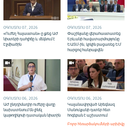
ՕԳՈՍՏՈՍ 07, 2026
ՕԳՈՍՏՈՍ 07, 2026
«Ուժեղ Հայաստան»-ը լքեց ԱԺ
Փաշինյանը վերահաստատեց
նիստերի դահլիճը և մեկնում է
Երևանի հավատարմությունը
Էջմիածին
ԵԱՏՄ-ին, կրկին բացառեց ԵՄ
հարցով հանրաքվեն
ՕԳՈՍՏՈՍ 06, 2026
ՕԳՈՍՏՈՍ 06, 2026
ԱԺ ընդդիմադիր ուժերը վաղը
Կալանավորված Արեգնազ
նախատեսում են լինել
Մանուկյանի դստեր հետ
կաթողիկոսի դատական նիստին
հոգեբան է աշխատում
Բոլոր հեռարձակումների արխիվը