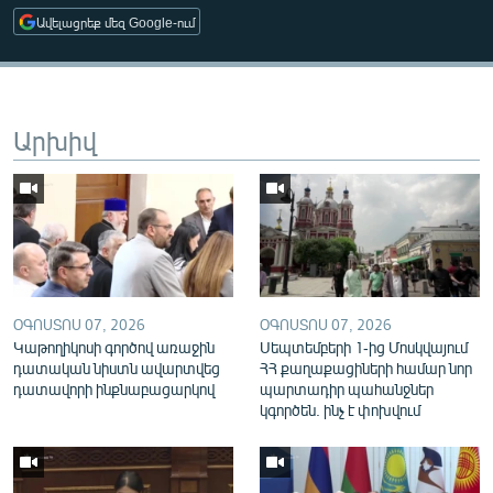
English
Ավելացրեք մեզ Google-ում
Русский
ՀԵՏԵՎԵՔ ՄԵԶ
Արխիվ
«Ազատության» բոլոր կայքերը
ՕԳՈՍՏՈՍ 07, 2026
ՕԳՈՍՏՈՍ 07, 2026
Կաթողիկոսի գործով առաջին
Սեպտեմբերի 1-ից Մոսկվայում
դատական նիստն ավարտվեց
ՀՀ քաղաքացիների համար նոր
դատավորի ինքնաբացարկով
պարտադիր պահանջներ
կգործեն. ինչ է փոխվում