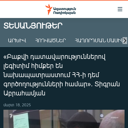
Մատչելիության
հղումներ
Անցնել
ՏԵՍԱՆՅՈՒԹԵՐ
հիմնական
ԱԶԱՏՈՒԹՅՈՒՆ TV
բովանդակությանը
ԱՐԽԻՎ
ՀՈԴՎԱԾՆԵՐ
ՀԱՂՈՐԴՄԱՆ ՄԱՍԻՆ
ՀԱՅԱՍՏԱՆ
Անցնել
հիմնական
ՔԱՂԱՔԱԿԱՆ
«Բաքվի դատավարություններով
մենյուին
ԸՆՏՐՈՒԹՅՈՒՆՆԵՐ 2026
Որոնում
լեգիտիմ հիմքեր են
ԻՐԱՎՈՒՆՔ
նախապատրաստում ՀՀ-ի դեմ
ՀԱՍԱՐԱԿՈՒԹՅՈՒՆ
գործողությունների համար». Տիգրան
Աբրահամյան
ՏՆՏԵՍՈՒԹՅՈՒՆ
ՂԱՐԱԲԱՂ
մարտ 18, 2025
ՊԱՏԵՐԱԶՄԻ 6 ՇԱԲԱԹՆԵՐԸ
ՏԱՐԱԾԱՇՐՋԱՆ