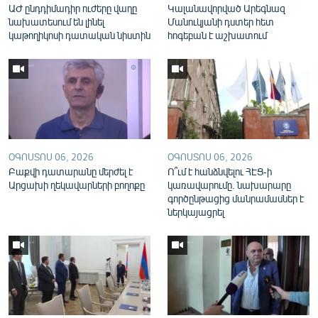
ԱԺ ընդդիմադիր ուժերը վաղը
Կալանավորված Արեգնազ
English
նախատեսում են լինել
Մանուկյանի դստեր հետ
կաթողիկոսի դատական նիստին
հոգեբան է աշխատում
Русский
ՀԵՏԵՎԵՔ ՄԵԶ
ՕԳՈՍՏՈՍ 06, 2026
ՕԳՈՍՏՈՍ 06, 2026
Բաքվի դատարանը մերժել է
Ո՞ւմ է հանձնվելու ՀԷՑ-ի
«Ազատության» բոլոր կայքերը
Արցախի ղեկավարների բողոքը
կառավարումը. նախարարը
գործընթացից մանրամասներ է
ներկայացրել