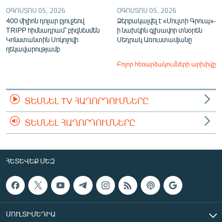
ՕԳՈՍՏՈՍ 05, 2026
ՕԳՈՍՏՈՍ 05, 2026
400 միլիոն դոլար բյուջեով
Ձերբակալվել է «Մուլտի Գրուպ»-
TRIPP հիմնադրամ՝ բիզնեսմեն
ի նախկին գլխավոր տնօրեն
Կոնստանտին Սոկոլովի
Սեդրակ Առուստամյանը
ղեկավարությամբ
Բոլոր հեռարձակումների արխիվը
ՏԵՍՆԵԼ TV ՀԱՂՈՐԴՈՒՄՆԵՐԸ
ՏԵՍՆԵԼ ՀԱՂՈՐԴՈՒՄՆԵՐԸ
ՀԵՏԵՎԵՔ ՄԵԶ
ՄՈՒԼՏԻՄԵԴԻԱ