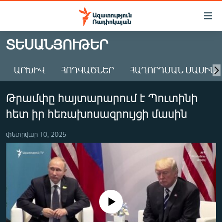
Մատչելիության
հղումներ
Անցնել
ՏԵՍԱՆՅՈՒԹԵՐ
հիմնական
ԱԶԱՏՈՒԹՅՈՒՆ TV
բովանդակությանը
ԱՐԽԻՎ
ՀՈԴՎԱԾՆԵՐ
ՀԱՂՈՐԴՄԱՆ ՄԱՍԻՆ
ՀԱՅԱՍՏԱՆ
Անցնել
հիմնական
ՔԱՂԱՔԱԿԱՆ
Թրամփը հայտարարում է Պուտինի
մենյուին
ԸՆՏՐՈՒԹՅՈՒՆՆԵՐ 2026
Որոնում
հետ իր հեռախոսազրույցի մասին
ԻՐԱՎՈՒՆՔ
փետրվար 10, 2025
ՀԱՍԱՐԱԿՈՒԹՅՈՒՆ
ՏՆՏԵՍՈՒԹՅՈՒՆ
ՂԱՐԱԲԱՂ
ՊԱՏԵՐԱԶՄԻ 6 ՇԱԲԱԹՆԵՐԸ
No media source currently available
ՏԱՐԱԾԱՇՐՋԱՆ