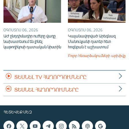
ՕԳՈՍՏՈՍ 06, 2026
ՕԳՈՍՏՈՍ 06, 2026
ԱԺ ընդդիմադիր ուժերը վաղը
Կալանավորված Արեգնազ
նախատեսում են լինել
Մանուկյանի դստեր հետ
կաթողիկոսի դատական նիստին
հոգեբան է աշխատում
Բոլոր հեռարձակումների արխիվը
ՏԵՍՆԵԼ TV ՀԱՂՈՐԴՈՒՄՆԵՐԸ
ՏԵՍՆԵԼ ՀԱՂՈՐԴՈՒՄՆԵՐԸ
ՀԵՏԵՎԵՔ ՄԵԶ