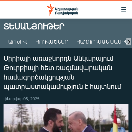
Մատչելիության
հղումներ
Անցնել
ՏԵՍԱՆՅՈՒԹԵՐ
հիմնական
ԱԶԱՏՈՒԹՅՈՒՆ TV
բովանդակությանը
ԱՐԽԻՎ
ՀՈԴՎԱԾՆԵՐ
ՀԱՂՈՐԴՄԱՆ ՄԱՍԻՆ
ՀԱՅԱՍՏԱՆ
Անցնել
հիմնական
ՔԱՂԱՔԱԿԱՆ
Սիրիայի առաջնորդն Անկարայում
մենյուին
ԸՆՏՐՈՒԹՅՈՒՆՆԵՐ 2026
Որոնում
Թուրքիայի հետ ռազմավարական
ԻՐԱՎՈՒՆՔ
համագործակցության
ՀԱՍԱՐԱԿՈՒԹՅՈՒՆ
պատրաստակամություն է հայտնում
ՏՆՏԵՍՈՒԹՅՈՒՆ
փետրվար 05, 2025
ՂԱՐԱԲԱՂ
ՊԱՏԵՐԱԶՄԻ 6 ՇԱԲԱԹՆԵՐԸ
ՏԱՐԱԾԱՇՐՋԱՆ