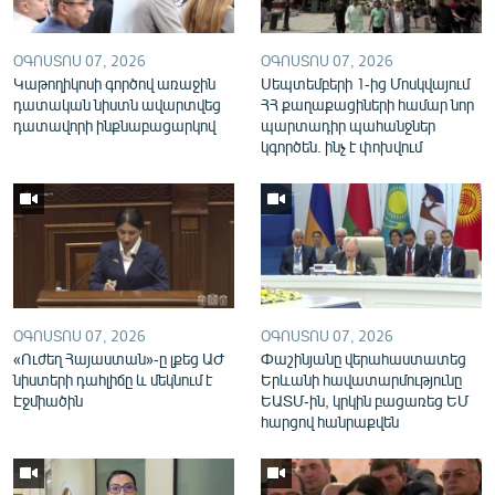
English
Русский
ՕԳՈՍՏՈՍ 07, 2026
ՕԳՈՍՏՈՍ 07, 2026
Կաթողիկոսի գործով առաջին
Սեպտեմբերի 1-ից Մոսկվայում
դատական նիստն ավարտվեց
ՀՀ քաղաքացիների համար նոր
ՀԵՏԵՎԵՔ ՄԵԶ
դատավորի ինքնաբացարկով
պարտադիր պահանջներ
կգործեն. ինչ է փոխվում
«Ազատության» բոլոր կայքերը
ՕԳՈՍՏՈՍ 07, 2026
ՕԳՈՍՏՈՍ 07, 2026
«Ուժեղ Հայաստան»-ը լքեց ԱԺ
Փաշինյանը վերահաստատեց
նիստերի դահլիճը և մեկնում է
Երևանի հավատարմությունը
Էջմիածին
ԵԱՏՄ-ին, կրկին բացառեց ԵՄ
հարցով հանրաքվեն