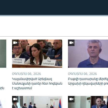
Auto
240p
360p
ՕԳՈՍՏՈՍ 06, 2026
ՕԳՈՍՏՈՍ 06, 2026
720p
1080p
Կալանավորված Արեգնազ
Բաքվի դատարանը մերժել
Մանուկյանի դստեր հետ հոգեբան
Արցախի ղեկավարների բո
տին
է աշխատում