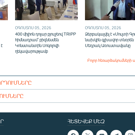
ՕԳՈՍՏՈՍ 05, 2026
ՕԳՈՍՏՈՍ 05, 2026
400 միլիոն դոլար բյուջեով TRIPP
Ձերբակալվել է «Մուլտի Գր
հիմնադրամ՝ բիզնեսմեն
նախկին գլխավոր տնօրեն
 է
Կոնստանտին Սոկոլովի
Սեդրակ Առուստամյանը
ղեկավարությամբ
Բոլոր հեռարձակումների 
ՈՐԴՈՒՄՆԵՐԸ
ԴՈՒՄՆԵՐԸ
Ր
ՀԵՏԵՎԵՔ ՄԵԶ