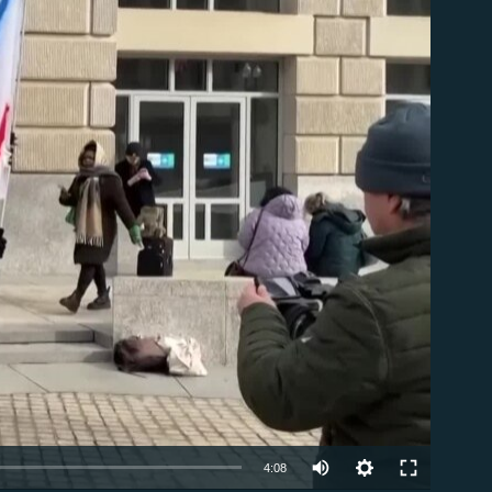
ble
Auto
4:08