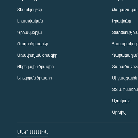
Տեսանյութեր
Քաղաքակա
Լրատվական
Իրավունք
Կիրակնօրյա
Տնտեսությու
Ռադիոծրագրեր
Հասարակութ
Առավոտյան ծրագիր
Ղարաբաղյան
Ցերեկային ծրագիր
Տարածաշրջ
Հայերեն
Երեկոյան ծրագիր
Միջազգային
English
ՏՏ և Ինտեր
Русский
Մշակույթ
ՀԵՏԵՎԵՔ ՄԵԶ
Արխիվ
ՄԵՐ ՄԱՍԻՆ