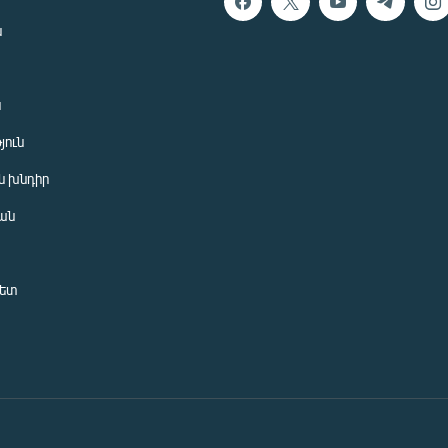
ն
ն
յուն
 խնդիր
ան
նետ