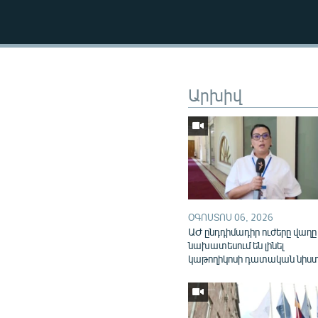
Արխիվ
ՕԳՈՍՏՈՍ 06, 2026
ԱԺ ընդդիմադիր ուժերը վաղը
նախատեսում են լինել
կաթողիկոսի դատական նիս