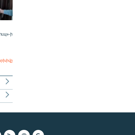
ուպ»-ի
արխիվը