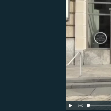
ՄԻՋԱԶԳԱՅԻՆ
ՄՇԱԿՈՒՅԹ
ՍՊՈՐՏ
ՄԵԿՆԱԲԱՆՈՒԹՅՈՒՆ
ՏՏ ԵՒ ԻՆՏԵՐՆԵՏ
ԿՈՐՈՆԱՎԻՐՈՒՍ
ԱՐԽԻՎ
ՏԵՍԱՆՅՈՒԹԵՐ
ԲԱՆԱՎԵՃ
ՁԳՏԵԼՈՎ ԼԱՎԱԳՈՒՅՆԻՆ
ՓՈԴՔԱՍԹ
0:00