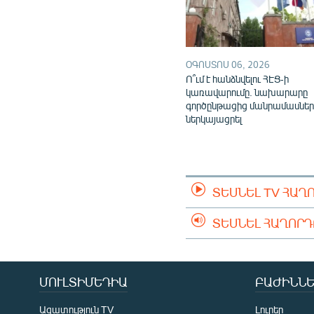
ՕԳՈՍՏՈՍ 06, 2026
Ո՞ւմ է հանձնվելու ՀԷՑ-ի
կառավարումը. նախարարը
գործընթացից մանրամասներ
ներկայացրել
ՏԵՍՆԵԼ TV ՀԱՂ
ՏԵՍՆԵԼ ՀԱՂՈՐ
ՄՈՒԼՏԻՄԵԴԻԱ
ԲԱԺԻՆՆԵ
Ազատություն TV
Լուրեր