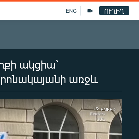
ՈՒՂԻՂ
ENG
ոքի ակցիա՝
տրոնակայանի առջև
EMBED