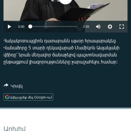
ՄԻՋԱԶԳԱՅԻՆ
ՄՇԱԿՈՒՅԹ
ՍՊՈՐՏ
Auto
0:00
2:55
ՄԵԿՆԱԲԱՆՈՒԹՅՈՒՆ
240p
Հակակոռուպցիոն դատարանն այսօր հրապարակեց
ՏՏ ԵՒ ԻՆՏԵՐՆԵՏ
Վանաձորը 5 տարի ղեկավարած Մամիկոն Ասլանյանի
360p
վճիռը՝ նրան մեղավոր ճանաչելով պաշտոնավարման
ԿՈՐՈՆԱՎԻՐՈՒՍ
480p
Auto
240p
360p
480p
ընթացքում լիազորությունները չարաշահելու համար:
ԱՐԽԻՎ
720p
720p
1080p
ՏԵՍԱՆՅՈՒԹԵՐ
1080p
Կիսվել
ԲԱՆԱՎԵՃ
Ավելացրեք մեզ Google-ում
ՁԳՏԵԼՈՎ ԼԱՎԱԳՈՒՅՆԻՆ
ՓՈԴՔԱՍԹ
Հայերեն
Արխիվ