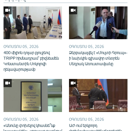
English
Русский
ՀԵՏԵՎԵՔ ՄԵԶ
ՕԳՈՍՏՈՍ 05, 2026
ՕԳՈՍՏՈՍ 05, 2026
400 միլիոն դոլար բյուջեով
Ձերբակալվել է «Մուլտի Գրուպ»-
TRIPP հիմնադրամ՝ բիզնեսմեն
ի նախկին գլխավոր տնօրեն
Կոնստանտին Սոկոլովի
Սեդրակ Առուստամյանը
ղեկավարությամբ
«Ազատության» բոլոր կայքերը
ՕԳՈՍՏՈՍ 05, 2026
ՕԳՈՍՏՈՍ 05, 2026
«Անունը փոխելով կհասնե՞նք
ԱԺ-ում երկրորդ
նպատակին». սոցապը դառնում
փոխնախագահին ընտրեցին,