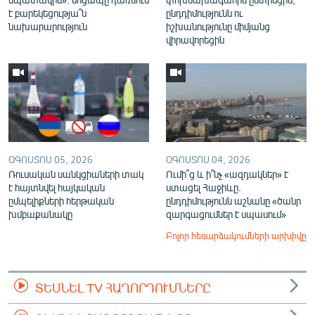
է բարեկեցությա՞ն
ընդդիմությունն ու
նախարարություն
իշխանությունը միմյանց
վիրավորեցին
ՕԳՈՍՏՈՍ 05, 2026
ՕԳՈՍՏՈՍ 04, 2026
Ռուսական սանկցիաների տակ
Ումի՞ց և ի՞նչ «ազդակներ» է
է հայտնվել հայկական
ստացել Հաջիևը.
ըմպելիքների հերթական
ընդդիմությունն աշնանը «ծանր
խմբաքանակը
զարգացումներ է սպասում»
Բոլոր հեռարձակումների արխիվը
ՏԵՍՆԵԼ TV ՀԱՂՈՐԴՈՒՄՆԵՐԸ