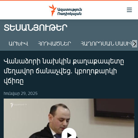
Մատչելիության
հղումներ
Անցնել
ՏԵՍԱՆՅՈՒԹԵՐ
հիմնական
ԱԶԱՏՈՒԹՅՈՒՆ TV
բովանդակությանը
ԱՐԽԻՎ
ՀՈԴՎԱԾՆԵՐ
ՀԱՂՈՐԴՄԱՆ ՄԱՍԻՆ
ՀԱՅԱՍՏԱՆ
Անցնել
հիմնական
ՔԱՂԱՔԱԿԱՆ
Վանաձորի նախկին քաղաքապետը
մենյուին
ԸՆՏՐՈՒԹՅՈՒՆՆԵՐ 2026
Որոնում
մեղավոր ճանաչվեց. կբողոքարկի
ԻՐԱՎՈՒՆՔ
վճիռը
ՀԱՍԱՐԱԿՈՒԹՅՈՒՆ
հունվար 29, 2025
ՏՆՏԵՍՈՒԹՅՈՒՆ
ՂԱՐԱԲԱՂ
ՊԱՏԵՐԱԶՄԻ 6 ՇԱԲԱԹՆԵՐԸ
ՏԱՐԱԾԱՇՐՋԱՆ
No media source currently available