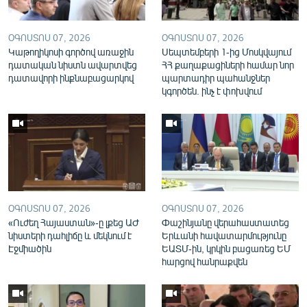
English
Русский
ՕԳՈՍՏՈՍ 07, 2026
ՕԳՈՍՏՈՍ 07, 2026
Կաթողիկոսի գործով առաջին
Սեպտեմբերի 1-ից Մոսկվայում
դատական նիստն ավարտվեց
ՀՀ քաղաքացիների համար նոր
ՀԵՏԵՎԵՔ ՄԵԶ
դատավորի ինքնաբացարկով
պարտադիր պահանջներ
կգործեն. ինչ է փոխվում
«Ազատության» բոլոր կայքերը
ՕԳՈՍՏՈՍ 07, 2026
ՕԳՈՍՏՈՍ 07, 2026
«Ուժեղ Հայաստան»-ը լքեց ԱԺ
Փաշինյանը վերահաստատեց
նիստերի դահլիճը և մեկնում է
Երևանի հավատարմությունը
Էջմիածին
ԵԱՏՄ-ին, կրկին բացառեց ԵՄ
հարցով հանրաքվեն