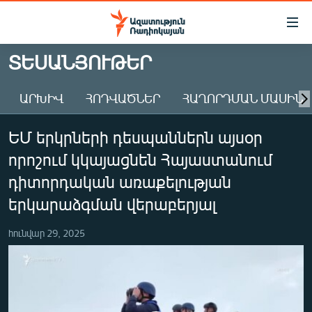
Մատչելիության
հղումներ
Անցնել
ՏԵՍԱՆՅՈՒԹԵՐ
հիմնական
ԱԶԱՏՈՒԹՅՈՒՆ TV
բովանդակությանը
ԱՐԽԻՎ
ՀՈԴՎԱԾՆԵՐ
ՀԱՂՈՐԴՄԱՆ ՄԱՍԻՆ
ՀԱՅԱՍՏԱՆ
Անցնել
հիմնական
ՔԱՂԱՔԱԿԱՆ
ԵՄ երկրների դեսպաններն այսօր
մենյուին
ԸՆՏՐՈՒԹՅՈՒՆՆԵՐ 2026
Որոնում
որոշում կկայացնեն Հայաստանում
ԻՐԱՎՈՒՆՔ
դիտորդական առաքելության
ՀԱՍԱՐԱԿՈՒԹՅՈՒՆ
երկարաձգման վերաբերյալ
ՏՆՏԵՍՈՒԹՅՈՒՆ
հունվար 29, 2025
ՂԱՐԱԲԱՂ
ՊԱՏԵՐԱԶՄԻ 6 ՇԱԲԱԹՆԵՐԸ
ՏԱՐԱԾԱՇՐՋԱՆ