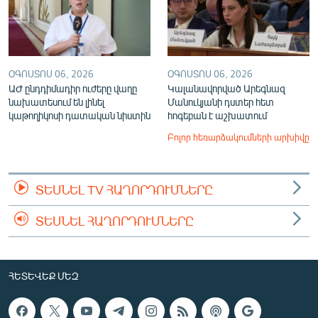
ՕԳՈՍՏՈՍ 06, 2026
ՕԳՈՍՏՈՍ 06, 2026
ԱԺ ընդդիմադիր ուժերը վաղը
Կալանավորված Արեգնազ
նախատեսում են լինել
Մանուկյանի դստեր հետ
կաթողիկոսի դատական նիստին
հոգեբան է աշխատում
Բոլոր հեռարձակումների արխիվը
ՏԵՍՆԵԼ TV ՀԱՂՈՐԴՈՒՄՆԵՐԸ
ՏԵՍՆԵԼ ՀԱՂՈՐԴՈՒՄՆԵՐԸ
ՀԵՏԵՎԵՔ ՄԵԶ