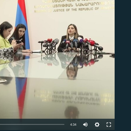
ble
Auto
4:34