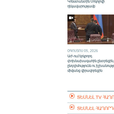
Կոնստանտին Սոկոլովի
ղեկավարությամբ
ՕԳՈՍՏՈՍ 05, 2026
ԱԺ-ում երկրորդ
փոխնախագահին ընտրեցին
ընդդիմությունն ու իշխանությ
միմյանց վիրավորեցին
ՏԵՍՆԵԼ TV ՀԱՂ
ՏԵՍՆԵԼ ՀԱՂՈՐ