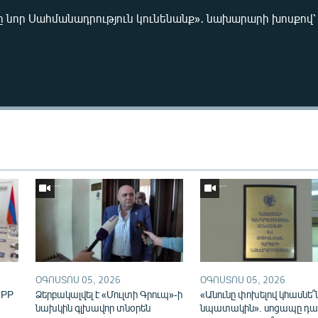
րը նոր Սահմանադրություն կունենանք»․ նախարարի խոսքով
Auto
240p
360p
720p
1080p
ՕԳՈՍՏՈՍ 05, 2026
ՕԳՈՍՏՈՍ 05, 2026
IPP
Ձերբակալվել է «Մուլտի Գրուպ»-ի
«Անունը փոխելով կհասնե՞
նախկին գլխավոր տնօրեն
նպատակին». սոցապը դա