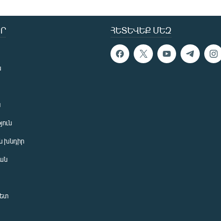
Ր
ՀԵՏԵՎԵՔ ՄԵԶ
ն
ն
յուն
 խնդիր
ան
նետ