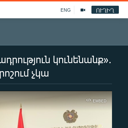
ՈՒՂԻՂ
ENG
ադրություն կունենանք»․
ոշում չկա
EMBED