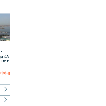
 է
թյունն
ներ է
արխիվը