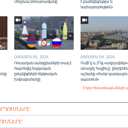
Սեդրակ Առուստամյանը
է բարեկեցությա՞ն
նախարարություն
ՕԳՈՍՏՈՍ 05, 2026
ՕԳՈՍՏՈՍ 04, 2026
Ռուսական սանկցիաների տակ է
Ումի՞ց և ի՞նչ «ազդակներ»
,
հայտնվել հայկական
ստացել Հաջիևը. ընդդիմու
ունը
ըմպելիքների հերթական
աշնանը «ծանր զարգացում
խմբաքանակը
սպասում»
Բոլոր հեռարձակումների 
ՈՐԴՈՒՄՆԵՐԸ
ԴՈՒՄՆԵՐԸ