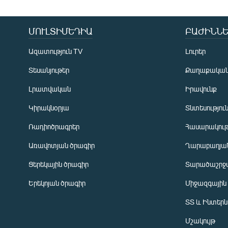
ՄՈՒԼՏԻՄԵԴԻԱ
ԲԱԺԻՆՆԵ
Ազատություն TV
Լուրեր
Տեսանյութեր
Քաղաքակա
Լրատվական
Իրավունք
Կիրակնօրյա
Տնտեսությու
Ռադիոծրագրեր
Հասարակութ
Առավոտյան ծրագիր
Ղարաբաղյան
Ցերեկային ծրագիր
Տարածաշրջ
Հայերեն
Երեկոյան ծրագիր
Միջազգային
English
ՏՏ և Ինտեր
Русский
Մշակույթ