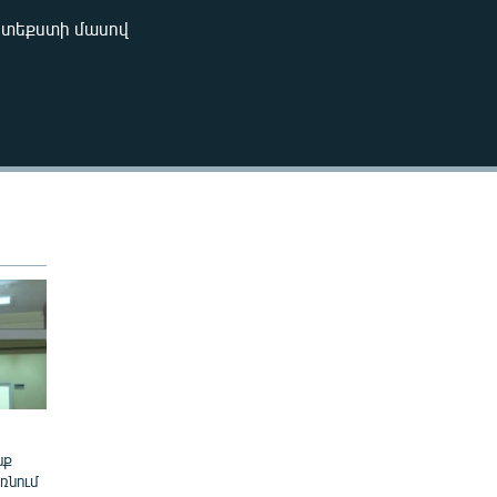
240p
՝ տեքստի մասով
EMBED
360p
480p
720p
1080p
480p
նք
ռնում