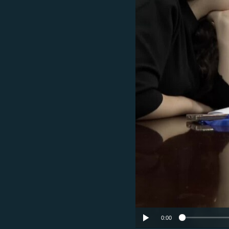
ՄԻՋԱԶԳԱՅԻՆ
ՄՇԱԿՈՒՅԹ
ՍՊՈՐՏ
ՄԵԿՆԱԲԱՆՈՒԹՅՈՒՆ
ՏՏ ԵՒ ԻՆՏԵՐՆԵՏ
ԿՈՐՈՆԱՎԻՐՈՒՍ
ԱՐԽԻՎ
ՏԵՍԱՆՅՈՒԹԵՐ
ԲԱՆԱՎԵՃ
ՁԳՏԵԼՈՎ ԼԱՎԱԳՈՒՅՆԻՆ
ՓՈԴՔԱՍԹ
0:00